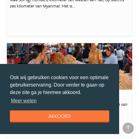
zes kilometer van Myanmar. Het is...
Ook wij gebruiken cookies voor een optimale
reisgids
gebruikerservaring. Door verder te gaan op
deze site ga je hiermee akkoord.
Nakhon Pathom
Meer weten
Zelfs als je alleen op doorreis bent, kan de grootste attractie van
Nakhon Pathom je niet ....
AKKOORD