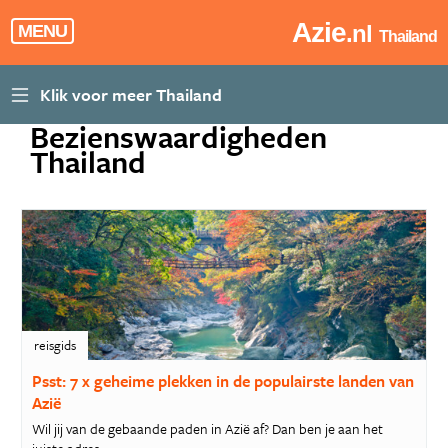
Azie
.nl
MENU
Thailand
Bezienswaardigheden
Thailand
reisgids
Psst: 7 x geheime plekken in de populairste landen van
Azië
Wil jij van de gebaande paden in Azië af? Dan ben je aan het