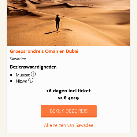
Groepsrondreis Oman en Dubai
Sawadee
Bezienswaardigheden
Muscat
Nizwa
16 dagen
incl ticket
€ 4019
va
BEKIJK DEZE REIS
Alle reizen van Sawadee