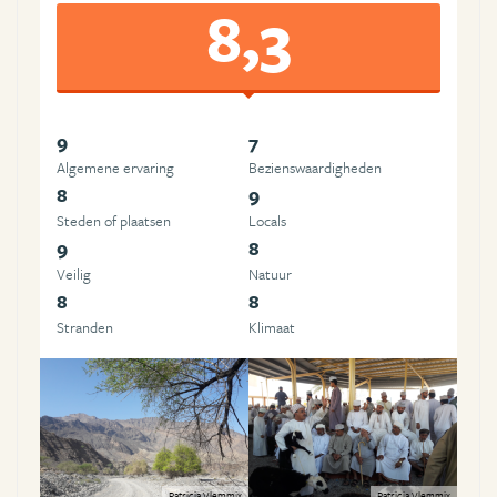
8,3
9
7
Algemene ervaring
Beziens­waardigheden
8
9
Steden of plaatsen
Locals
9
8
Veilig
Natuur
8
8
Stranden
Klimaat
Patricia Vlemmix
Patricia Vlemmix