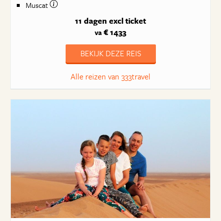
Muscat
11 dagen
excl ticket
€ 1433
va
BEKIJK DEZE REIS
Alle reizen van 333travel