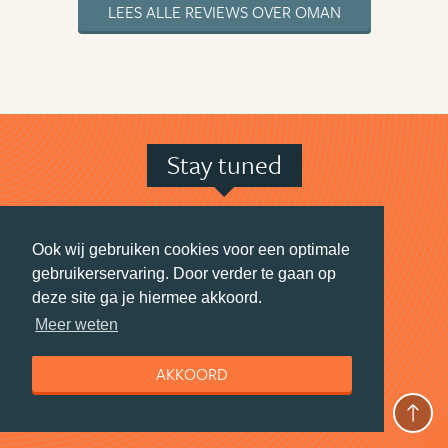
LEES ALLE REVIEWS OVER OMAN
Stay tuned
Wil jij elke maand naar Azië?
Ook wij gebruiken cookies voor een optimale
Schrijf je in voor de maandelijkse nieuwsbrief
gebruikerservaring. Door verder te gaan op
boordevol foto's, prijsvragen en insider tips.
deze site ga je hiermee akkoord.
Ook ontvang je speciale deals van onze partners.
Meer weten
En profiteer je van de leukste kortingen op
reisproducten.
AKKOORD
AANMELDEN NIEUWSBRIEF