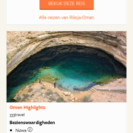
BEKIJK DEZE REIS
Alle reizen van Riksja Oman
Oman Highlights
333travel
Bezienswaardigheden
Nizwa