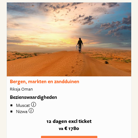
Bergen, markten en zandduinen
Riksja Oman
Bezienswaardigheden
Muscat
Nizwa
12 dagen
excl ticket
€ 1780
va