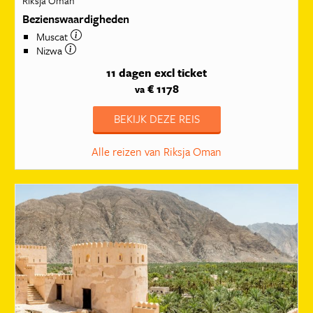
Riksja Oman
Bezienswaardigheden
Muscat
Nizwa
11 dagen
excl ticket
€ 1178
va
BEKIJK DEZE REIS
Alle reizen van Riksja Oman