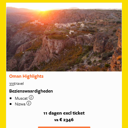
Oman Highlights
333travel
Bezienswaardigheden
Muscat
Nizwa
11 dagen
excl ticket
€ 2346
va