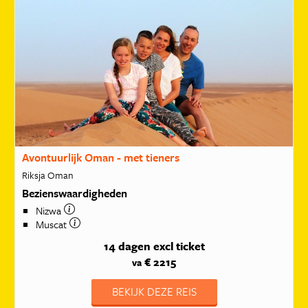
Avontuurlijk Oman - met tieners
Riksja Oman
Bezienswaardigheden
Nizwa
Muscat
14 dagen
excl ticket
€ 2215
va
BEKIJK DEZE REIS