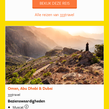
BEKIJK DEZE REIS
Alle reizen van 333travel
Oman, Abu Dhabi & Dubai
333travel
Bezienswaardigheden
Muscat