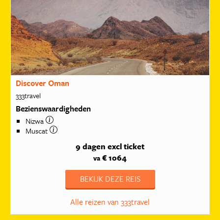
Discover Oman
333travel
Bezienswaardigheden
Nizwa
Muscat
9 dagen
excl ticket
€ 1064
va
BEKIJK DEZE REIS
Alle reizen van 333travel