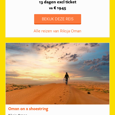
13 dagen
excl ticket
€ 1945
va
BEKIJK DEZE REIS
Alle reizen van Riksja Oman
Oman on a shoestring