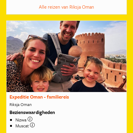
Alle reizen van Riksja Oman
Expeditie Oman - familiereis
Riksja Oman
Bezienswaardigheden
Nizwa
Muscat