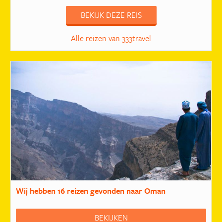
BEKIJK DEZE REIS
Alle reizen van 333travel
Wij hebben
16 reizen
gevonden naar Oman
BEKIJKEN