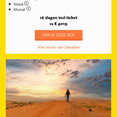
Nizwa
Muscat
16 dagen
incl ticket
€ 4019
va
BEKIJK DEZE REIS
Alle reizen van Sawadee