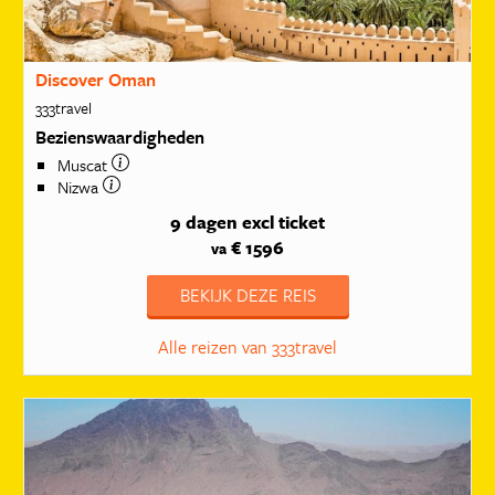
Discover Oman
333travel
Bezienswaardigheden
Muscat
Nizwa
9 dagen
excl ticket
€ 1596
va
BEKIJK DEZE REIS
Alle reizen van 333travel