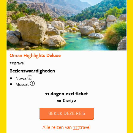
Oman Highlights Deluxe
333travel
Bezienswaardigheden
Nizwa
Muscat
11 dagen
excl ticket
€ 2172
va
BEKIJK DEZE REIS
Alle reizen van 333travel