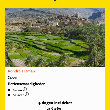
Rondreis Oman
Djoser
Bezienswaardigheden
Nizwa
Muscat
9 dagen
incl ticket
€ 2695
va