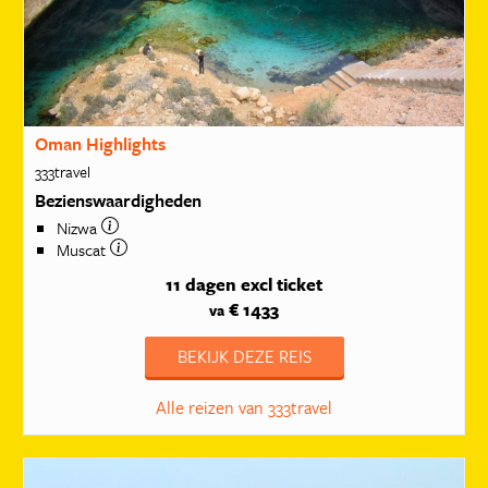
Oman Highlights
333travel
Bezienswaardigheden
Nizwa
Muscat
11 dagen
excl ticket
€ 1433
va
BEKIJK DEZE REIS
Alle reizen van 333travel