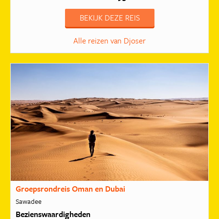
BEKIJK DEZE REIS
Alle reizen van Djoser
Groepsrondreis Oman en Dubai
Sawadee
Bezienswaardigheden