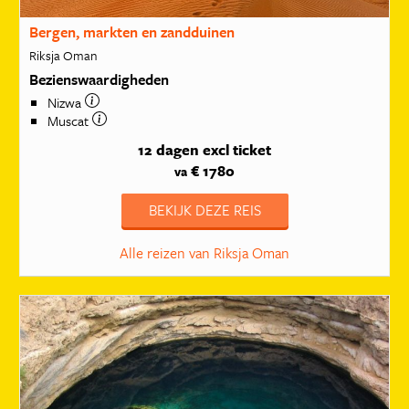
Bergen, markten en zandduinen
Riksja Oman
Bezienswaardigheden
Nizwa
Muscat
12 dagen
excl ticket
€ 1780
va
BEKIJK DEZE REIS
Alle reizen van Riksja Oman