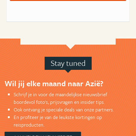
Stay tuned
Wil jij elke maand naar Azië?
Schrijf je in voor de maandelijkse nieuwsbrief
boordevol foto's, prijsvragen en insider tips.
Ook ontvang je speciale deals van onze partners.
En profiteer je van de leukste kortingen op
reisproducten.