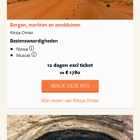
Bergen, markten en zandduinen
Riksja Oman
Bezienswaardigheden
Nizwa
Muscat
12 dagen
excl ticket
€ 1780
va
BEKIJK DEZE REIS
Alle reizen van Riksja Oman