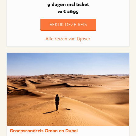
9 dagen
incl ticket
€ 2695
va
BEKIJK DEZE REIS
Alle reizen van Djoser
Groepsrondreis Oman en Dubai