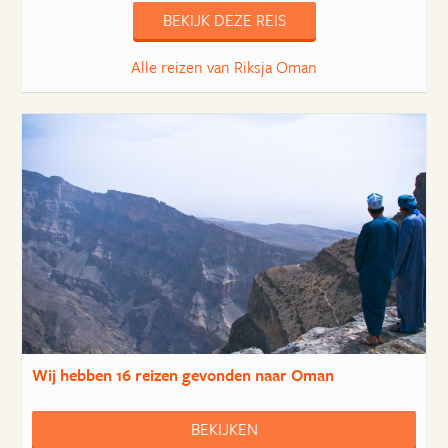
BEKIJK DEZE REIS
Alle reizen van Riksja Oman
Wij hebben
16 reizen
gevonden naar Oman
BEKIJKEN