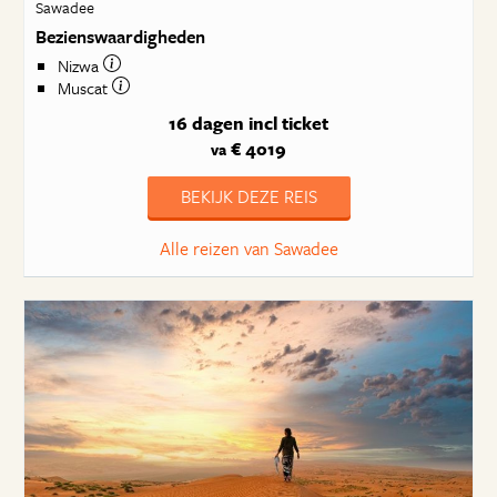
Sawadee
Bezienswaardigheden
Nizwa
Muscat
16 dagen
incl ticket
€ 4019
va
BEKIJK DEZE REIS
Alle reizen van Sawadee