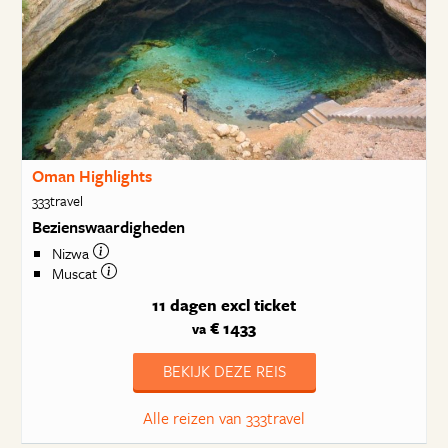
Oman Highlights
333travel
Bezienswaardigheden
Nizwa
Muscat
11 dagen
excl ticket
€ 1433
va
BEKIJK DEZE REIS
Alle reizen van 333travel