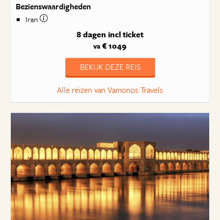
Bezienswaardigheden
Iran
8 dagen
incl ticket
€ 1049
va
BEKIJK DEZE REIS
Alle reizen van Vamonos Travels