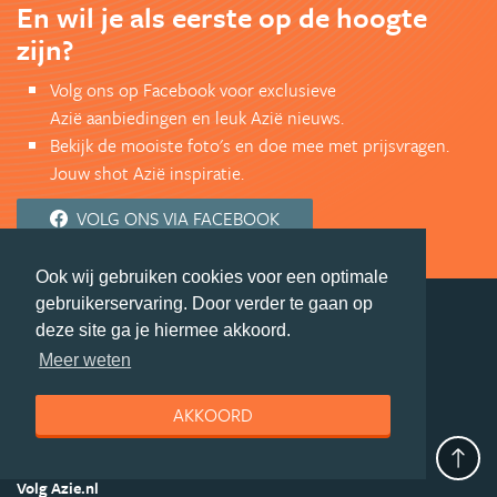
En wil je als eerste op de hoogte
zijn?
Volg ons op Facebook voor exclusieve
Azië aanbiedingen en leuk Azië nieuws.
Bekijk de mooiste foto's en doe mee met prijsvragen.
Jouw shot Azië inspiratie.
VOLG ONS VIA FACEBOOK
Ook wij gebruiken cookies voor een optimale
gebruikerservaring. Door verder te gaan op
deze site ga je hiermee akkoord.
deel deze pagina
Meer weten
© Getaway Travel
| all rights reserved
AKKOORD
Adverteren
Handige Links
Algemene Voorwaarden
Copyright
Privacy statement
Disclaimer
Cookies
Volg Azie.nl