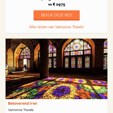
€ 2975
va
BEKIJK DEZE REIS
Alle reizen van Vamonos Travels
Betoverend Iran
Vamonos Travels