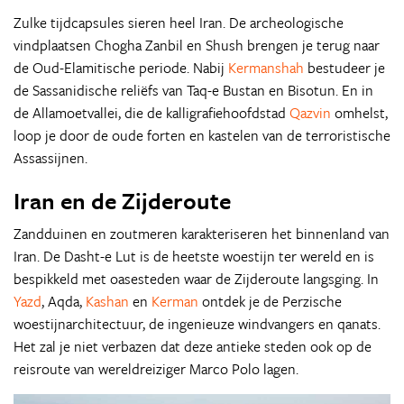
Zulke tijdcapsules sieren heel Iran. De archeologische
vindplaatsen Chogha Zanbil en Shush brengen je terug naar
de Oud-Elamitische periode. Nabij
Kermanshah
bestudeer je
de Sassanidische reliëfs van Taq-e Bustan en Bisotun. En in
de Allamoetvallei, die de kalligrafiehoofdstad
Qazvin
omhelst,
loop je door de oude forten en kastelen van de terroristische
Assassijnen.
Iran en de Zijderoute
Zandduinen en zoutmeren karakteriseren het binnenland van
Iran. De Dasht-e Lut is de heetste woestijn ter wereld en is
bespikkeld met oasesteden waar de Zijderoute langsging. In
Yazd
, Aqda,
Kashan
en
Kerman
ontdek je de Perzische
woestijnarchitectuur, de ingenieuze windvangers en qanats.
Het zal je niet verbazen dat deze antieke steden ook op de
reisroute van wereldreiziger Marco Polo lagen.