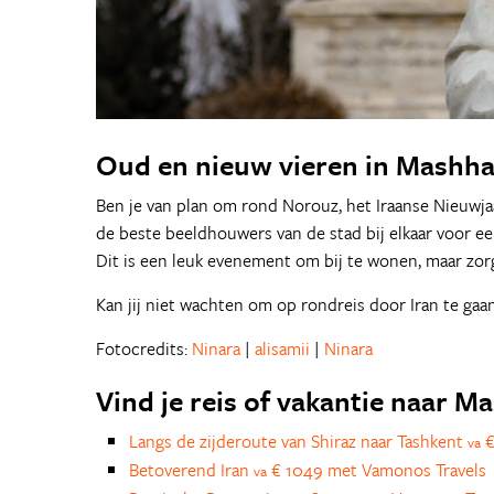
Oud en nieuw vieren in Mashh
Ben je van plan om rond Norouz, het Iraanse Nieuwja
de beste beeldhouwers van de stad bij elkaar voor een
Dit is een leuk evenement om bij te wonen, maar zor
Kan jij niet wachten om op rondreis door Iran te gaa
Fotocredits:
Ninara
|
alisamii
|
Ninara
Vind je reis of vakantie naar M
Langs de zijderoute van Shiraz naar Tashkent
€
va
Betoverend Iran
€ 1049 met Vamonos Travels
va