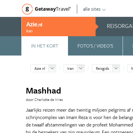
alle sites
Getaway
Travel
©
Azie
REISORGA
.nl
Iran
IN HET KORT
FOTO'S / VIDEO'S
Azie.nl
Iran
Reisgids
Mashhad
door Charlotte de Vries
Jaarlijks reizen meer dan twintig miljoen pelgrims af
schrijncomplex van Imam Reza is voor hen de belangr
de twaalf afstammelingen van de profeet Mohammed e
bij de bezoekers van zijn mausoleum. Een ontroerend 