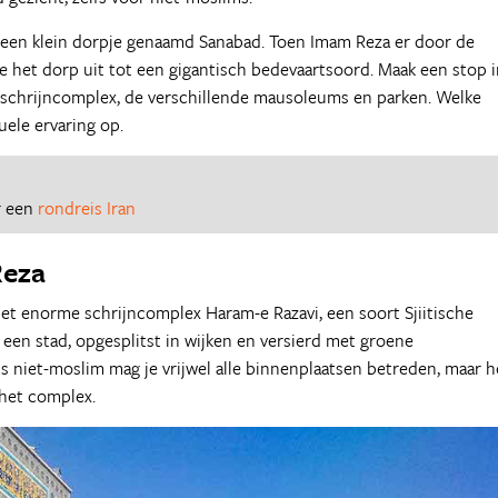
een klein dorpje genaamd Sanabad. Toen Imam Reza er door de
de het dorp uit tot een gigantisch bedevaartsoord. Maak een stop 
t schrijncomplex, de verschillende mausoleums en parken. Welke
uele ervaring op.
r een
rondreis Iran
Reza
t enorme schrijncomplex Haram-e Razavi, een soort Sjiitische
n een stad, opgesplitst in wijken en versierd met groene
s niet-moslim mag je vrijwel alle binnenplaatsen betreden, maar 
 het complex.