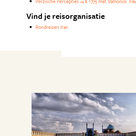
Perzische Percepties
€ 1775 met Vamonos Trav
va
Vind je reisorganisatie
Rondreizen Iran