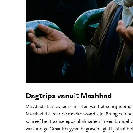
Dagtrips vanuit Mashhad
Masshad staat volledig in teken van het schrijncompl
Masshad die zeer de moeite waard zijn. Breng een b
schreef het Iraanse epos Shahnameh in een bundel v
wiskundige Omar Khayyám begraven ligt. Hij staat be