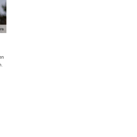
en
n.