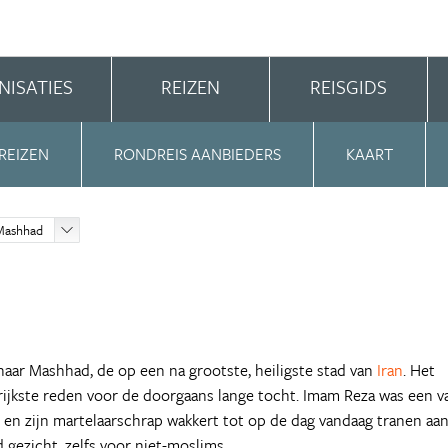
NISATIES
REIZEN
REISGIDS
REIZEN
RONDREIS AANBIEDERS
KAART
Mashhad
 naar Mashhad, de op een na grootste, heiligste stad van
Iran
. Het
ijkste reden voor de doorgaans lange tocht. Imam Reza was een v
n zijn martelaarschrap wakkert tot op de dag vandaag tranen aa
gezicht, zelfs voor niet-moslims.