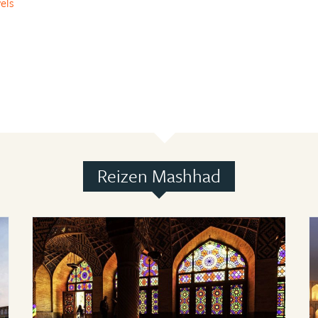
els
Reizen Mashhad