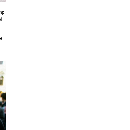
imp
el
Je