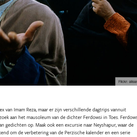
ex van Imam Reza, maar er zijn verschillende dagtrips vannuit
ezoek aan het mausoleum van de dichter Ferdowsi in Toes. Ferdows
an gedichten op. Maak ook een excursie naar Neyshapur, waar de
kend om de verbetering van de Perzische kalender en een serie