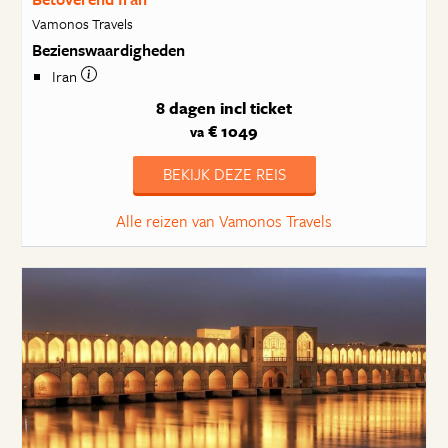
Vamonos Travels
Bezienswaardigheden
Iran
8 dagen
incl ticket
€ 1049
va
BEKIJK DEZE REIS
Alle reizen van Vamonos Travels