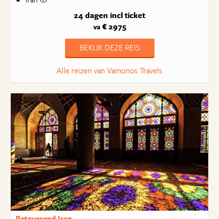
24 dagen
incl ticket
€ 2975
va
BEKIJK DEZE REIS
Alle reizen van Vamonos Travels
Betoverend Iran