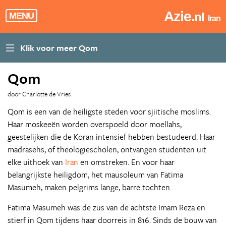
Azie
.nl
MENU
Iran
Qom
door Charlotte de Vries
Qom is een van de heiligste steden voor sjiitische moslims.
Haar moskeeën worden overspoeld door moellahs,
geestelijken die de Koran intensief hebben bestudeerd. Haar
madrasehs, of theologiescholen, ontvangen studenten uit
elke uithoek van
Iran
en omstreken. En voor haar
belangrijkste heiligdom, het mausoleum van Fatima
Masumeh, maken pelgrims lange, barre tochten.
Fatima Masumeh was de zus van de achtste Imam Reza en
stierf in Qom tijdens haar doorreis in 816. Sinds de bouw van