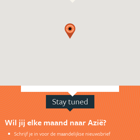
Stay tuned
Wil jij elke maand naar Azië?
Schrijf je in voor de maandelijkse nieuwsbrief