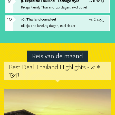
9
€ 2035
9. Expeditie Thailand - Teenage style
va
Riksja Family Thailand
20 dagen
excl ticket
10
€ 1295
10. Thailand compleet
va
Riksja Thailand
15 dagen
excl ticket
Reis van de maand
Best Deal Thailand Highlights -
€
va
1341