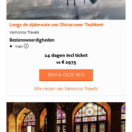
Langs de zijderoute van Shiraz naar Tashkent
Vamonos Travels
Bezienswaardigheden
Iran
24 dagen
incl ticket
€ 2975
va
BEKIJK DEZE REIS
Alle reizen van Vamonos Travels