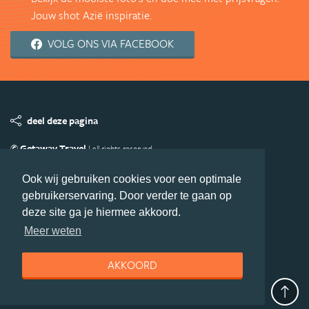
Jouw shot Azië inspiratie.
VOLG ONS VIA FACEBOOK
deel deze pagina
© Getaway Travel
| all rights reserved
Adverteren
Handige Links
Algemene Voorwaarden
Ook wij gebruiken cookies voor een optimale
Copyright
Privacy statement
Disclaimer
Cookies
gebruikerservaring. Door verder te gaan op
Volg Azie.nl
deze site ga je hiermee akkoord.
Nieuwsbrief
Facebook
Meer weten
AKKOORD