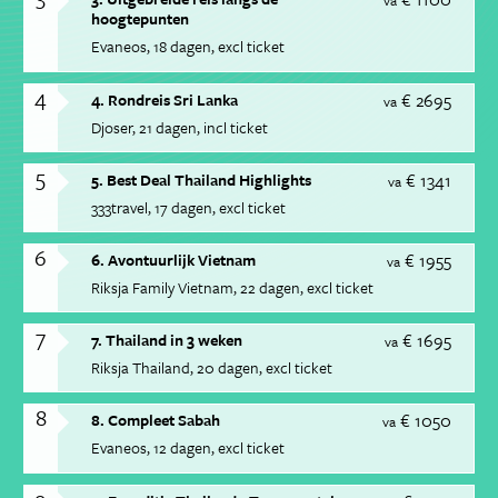
va
hoogtepunten
Evaneos
18 dagen
excl ticket
4
€ 2695
4. Rondreis Sri Lanka
va
Djoser
21 dagen
incl ticket
5
€ 1341
5. Best Deal Thailand Highlights
va
333travel
17 dagen
excl ticket
6
€ 1955
6. Avontuurlijk Vietnam
va
Riksja Family Vietnam
22 dagen
excl ticket
7
€ 1695
7. Thailand in 3 weken
va
Riksja Thailand
20 dagen
excl ticket
8
€ 1050
8. Compleet Sabah
va
Evaneos
12 dagen
excl ticket