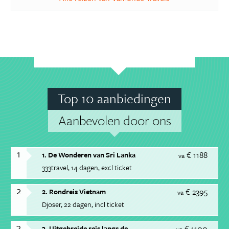
Top 10 aanbiedingen
Aanbevolen door ons
1
€ 1188
1. De Wonderen van Sri Lanka
va
333travel
14 dagen
excl ticket
2
€ 2395
2. Rondreis Vietnam
va
Djoser
22 dagen
incl ticket
3
€ 1100
3. Uitgebreide reis langs de