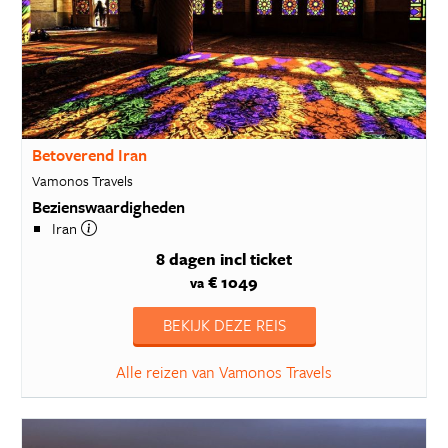
Betoverend Iran
Vamonos Travels
Bezienswaardigheden
Iran
8 dagen
incl ticket
€ 1049
va
BEKIJK DEZE REIS
Alle reizen van Vamonos Travels