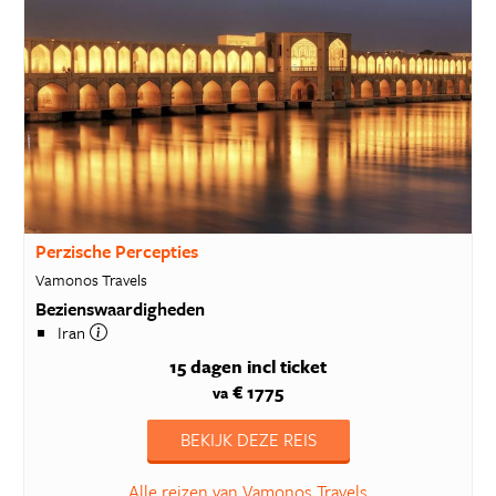
Perzische Percepties
Vamonos Travels
Bezienswaardigheden
Iran
15 dagen
incl ticket
€ 1775
va
BEKIJK DEZE REIS
Alle reizen van Vamonos Travels