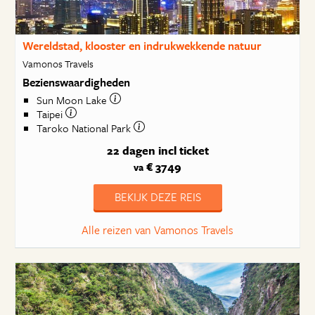
Wereldstad, klooster en indrukwekkende natuur
Vamonos Travels
Bezienswaardigheden
Sun Moon Lake
Taipei
Taroko National Park
22 dagen
incl ticket
€ 3749
va
BEKIJK DEZE REIS
Alle reizen van Vamonos Travels