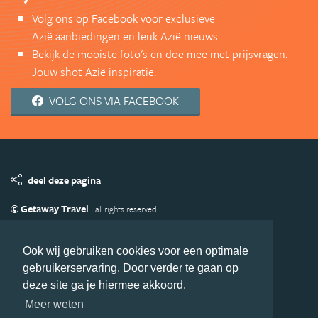
Volg ons op Facebook voor exclusieve
Azië aanbiedingen en leuk Azië nieuws.
Bekijk de mooiste foto's en doe mee met prijsvragen.
Jouw shot Azië inspiratie.
VOLG ONS VIA FACEBOOK
deel deze pagina
© Getaway Travel
| all rights reserved
Adverteren
Handige Links
Algemene Voorwaarden
Copyright
Privacy statement
Disclaimer
Cookies
Ook wij gebruiken cookies voor een optimale
gebruikerservaring. Door verder te gaan op
Volg Azie.nl
deze site ga je hiermee akkoord.
Nieuwsbrief
Facebook
Meer weten