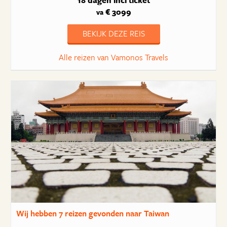
18 dagen
incl ticket
€ 3099
va
BEKIJK DEZE REIS
Alle reizen van Vamonos Travels
Wij hebben
7 reizen
gevonden naar Taiwan