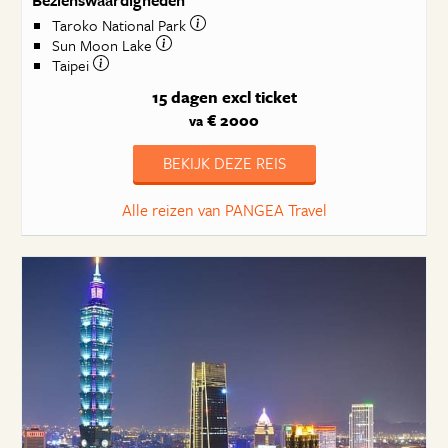
Taroko National Park
Sun Moon Lake
Taipei
15 dagen
excl ticket
€ 2000
va
BEKIJK DEZE REIS
Alle reizen van PANGEA Travel