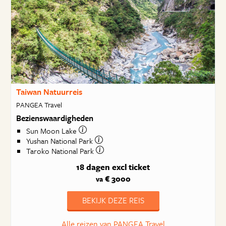
Taiwan Natuurreis
PANGEA Travel
Bezienswaardigheden
Sun Moon Lake
Yushan National Park
Taroko National Park
18 dagen
excl ticket
€ 3000
va
BEKIJK DEZE REIS
Alle reizen van PANGEA Travel