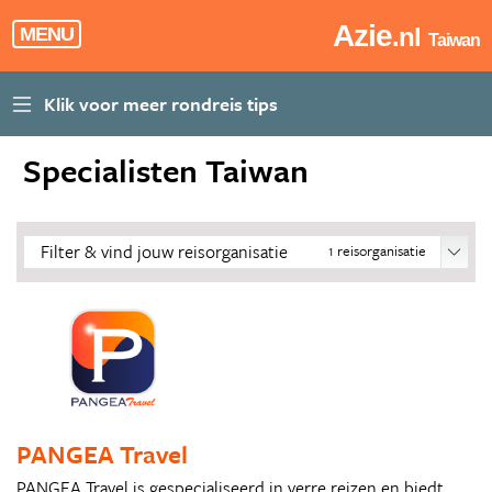
Azie
.nl
MENU
Taiwan
Specialisten Taiwan
Filter & vind jouw reisorganisatie
1
reisorganisatie
PANGEA Travel
PANGEA Travel is gespecialiseerd in verre reizen en biedt