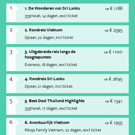
1
€ 1188
1. De Wonderen van Sri Lanka
va
333travel
14 dagen
excl ticket
2
€ 2395
2. Rondreis Vietnam
va
Djoser
22 dagen
incl ticket
3
€ 1100
3. Uitgebreide reis langs de
va
hoogtepunten
Evaneos
18 dagen
excl ticket
4
€ 2695
4. Rondreis Sri Lanka
va
Djoser
21 dagen
incl ticket
5
€ 1341
5. Best Deal Thailand Highlights
va
333travel
17 dagen
excl ticket
6
€ 1955
6. Avontuurlijk Vietnam
va
Riksja Family Vietnam
22 dagen
excl ticket