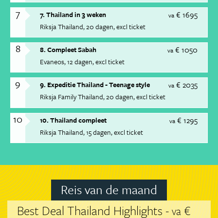
7
€ 1695
7. Thailand in 3 weken
va
Riksja Thailand
20 dagen
excl ticket
8
€ 1050
8. Compleet Sabah
va
Evaneos
12 dagen
excl ticket
9
€ 2035
9. Expeditie Thailand - Teenage style
va
Riksja Family Thailand
20 dagen
excl ticket
10
€ 1295
10. Thailand compleet
va
Riksja Thailand
15 dagen
excl ticket
Reis van de maand
Best Deal Thailand Highlights -
€
va