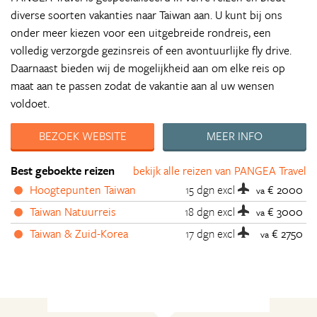
diverse soorten vakanties naar Taiwan aan. U kunt bij ons
onder meer kiezen voor een uitgebreide rondreis, een
volledig verzorgde gezinsreis of een avontuurlijke fly drive.
Daarnaast bieden wij de mogelijkheid aan om elke reis op
maat aan te passen zodat de vakantie aan al uw wensen
voldoet.
BEZOEK WEBSITE
MEER INFO
Best geboekte reizen
bekijk alle reizen van PANGEA Travel
Hoogtepunten Taiwan
15 dgn
excl
€ 2000
va
Taiwan Natuurreis
18 dgn
excl
€ 3000
va
Taiwan & Zuid-Korea
17 dgn
excl
€ 2750
va