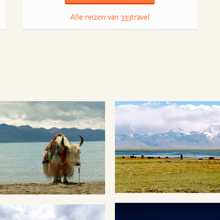
Alle reizen van 333travel