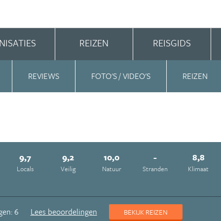
NISATIES
REIZEN
REISGIDS
REVIEWS
FOTO'S / VIDEO'S
REIZEN
9,7
9,2
10,0
-
8,8
Locals
Veilig
Natuur
Stranden
Klimaat
gen: 6
Lees beoordelingen
BEKIJK REIZEN