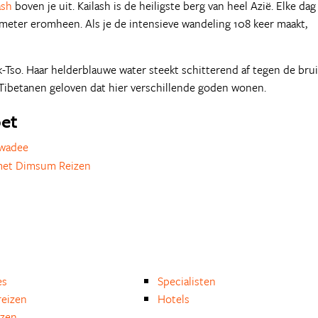
ash
boven je uit. Kailash is de heiligste berg van heel Azië. Elke dag
ometer eromheen. Als je de intensieve wandeling 108 keer maakt,
ok-Tso. Haar helderblauwe water steekt schitterend af tegen de bru
e Tibetanen geloven dat hier verschillende goden wonen.
bet
awadee
met Dimsum Reizen
es
Specialisten
eizen
Hotels
izen