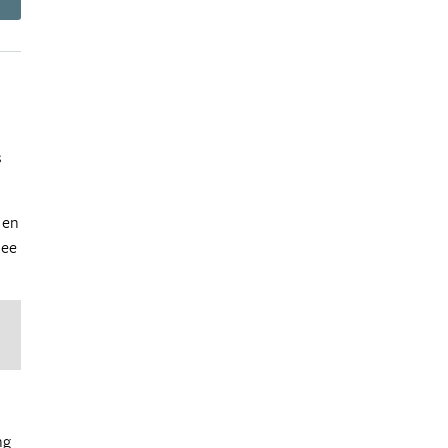
s
 en
hee
ng