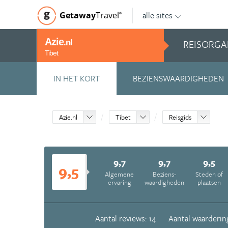
alle sites
Getaway
Travel
©
Azie
REISORGA
.nl
Tibet
IN HET KORT
BEZIENSWAARDIGHEDEN
Azie.nl
Tibet
Reisgids
9,7
9,7
9,5
9,5
Algemene
Beziens­
Steden of
ervaring
waardigheden
plaatsen
Aantal reviews: 14
Aantal waarderin