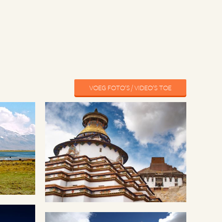
VOEG FOTO'S / VIDEO'S TOE