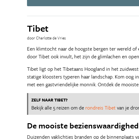
Tibet
door Charlotte de Vries
Een klimtocht naar de hoogste bergen ter wereld of e
door Tibet ook invult, het zijn de glimlachen en open
Tibet ligt op het Tibetaans Hoogland in het zuidwest
statige kloosters typeren haar landschap. Kom oog i
met een gastvriendelijke monnik. Ontdek de mooiste
ZELF NAAR TIBET?
Bekijk alle 5 reizen om de
rondreis Tibet
van je dro
De mooiste bezienswaardighed
Duizenden yaklichtjes branden op de binnenplaats va