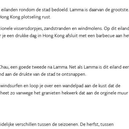
 eilanden rondom de stad bedoeld. Lamma is daarvan de grootste.
Hong Kong plotseling rust.
ionele vissersdorpjes, zandstranden en windmolens. Op dit eilan
r je een drukke dag in Hong Kong afsluit met een barbecue aan he
 Chau, een goede tweede na Lamma. Net als Lamma is dit eiland ee
nd aan de drukte van de stad te ontsnappen.
 windsurfen en loop je over een wandelpad aan de kust dat de
l' heet zo vanwege het granieten hekwerk dat aan de orginele muur
elijke verschillen tussen de seizoenen. De herfst, tussen