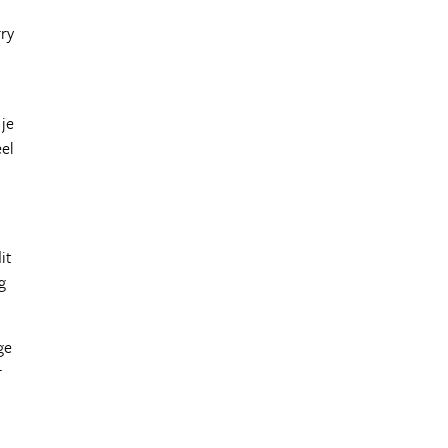
ry
 je
eel
it
g
ge
r