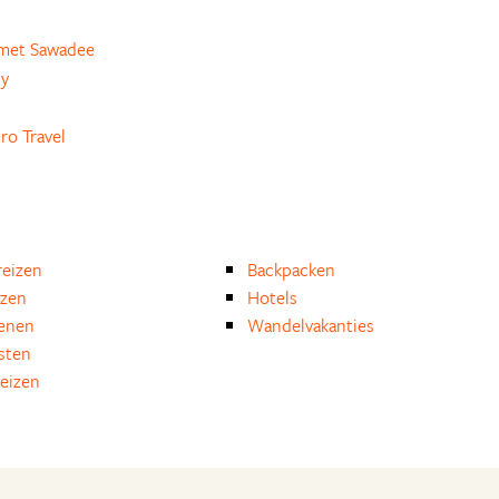
met Sawadee
ly
ro Travel
eizen
Backpacken
izen
Hotels
enen
Wandelvakanties
isten
reizen