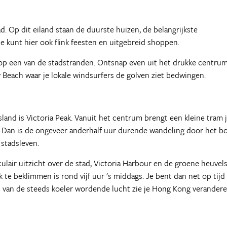
. Op dit eiland staan de duurste huizen, de belangrijkste
 kunt hier ook flink feesten en uitgebreid shoppen.
 op een van de stadstranden. Ontsnap even uit het drukke centru
Beach waar je lokale windsurfers de golven ziet bedwingen.
land is Victoria Peak. Vanuit het centrum brengt een kleine tram 
d? Dan is de ongeveer anderhalf uur durende wandeling door het b
stadsleven.
air uitzicht over de stad, Victoria Harbour en de groene heuvel
k te beklimmen is rond vijf uur 's middags. Je bent dan net op tijd
et van de steeds koeler wordende lucht zie je Hong Kong verander