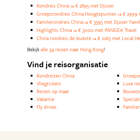
Rondreis China
€ 2895 met Djoser
va
Groepsrondreis China Hoogtepunten
€ 2999 
va
Familierondreis China
€ 3595 met Djoser Fami
va
Highlights China
€ 3000 met PANGEA Travel
va
China rondreis de leukste
€ 2265 met Local He
va
Bekijk
alle 34 reizen naar Hong Kong
!
Vind je reisorganisatie
Rondreizen China
Groepsr
Vliegtickets
Luxe re
Reizen op maat
Bouwst
Vakantie
Special
Fly drives
Familie