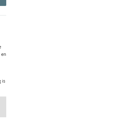
e
 en
 is