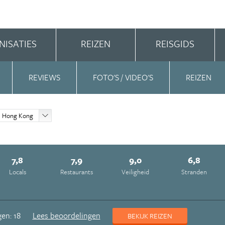
NISATIES
REIZEN
REISGIDS
REVIEWS
FOTO'S / VIDEO'S
REIZEN
Hong Kong
7,8
7,9
9,0
6,8
Locals
Restaurants
Veiligheid
Stranden
en: 18
Lees beoordelingen
BEKIJK REIZEN