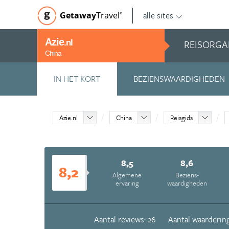
alle sites
Getaway
Travel
©
Azie
REISORGA
.nl
China
IN HET KORT
BEZIENSWAARDIGHEDEN
Azie.nl
China
Reisgids
8,5
8,6
8,2
Algemene
Beziens­
ervaring
waardigheden
Aantal reviews: 26
Aantal waardering