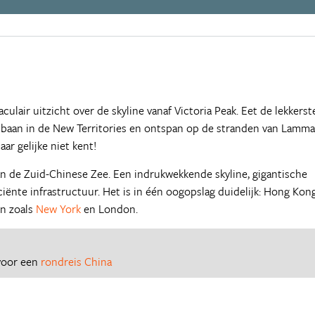
lair uitzicht over de skyline vanaf Victoria Peak. Eet de lekkerst
elbaan in de New Territories en ontspan op de stranden van Lamma
r gelijke niet kent!
 de Zuid-Chinese Zee. Een indrukwekkende skyline, gigantische
iënte infrastructuur. Het is in één oogopslag duidelijk: Hong Kong
en zoals
New York
en London.
 voor een
rondreis China