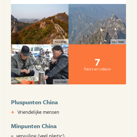
nico kloek
nico kloek
7
foto's en video's
nico kloek
Pluspunten China
Vriendelijke mensen
Minpunten China
vervuiling (veel plastic)