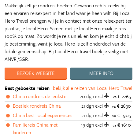
Makkelijk zélf je rondreis boeken. Gewoon rechtstreeks bij
een ervaren reisexpert in het land waar je heen wilt. Bij Local
Hero Travel brengen wij je in contact met onze reisexpert ter
plaatse, je local Hero. Samen met je local Hero maak je reis
100% op maat. Zo wordt je reis uniek en kom je echt dichtbij
je bestemming, want je local Hero is zelf onderdeel van de
lokale gemeenschap. Bij Local Hero Travel boek je veilig met
ANVR /SGR.
BEZOEK WEBSITE
MEER INFO
Best geboekte reizen
bekijk alle reizen van Local Hero Travel
China rondreis de leukste
20 dgn
excl
€ 2265
va
Boetiek rondreis China
21 dgn
excl
€ 2630
va
China best local experiences
21 dgn
excl
€ 1905
va
Familiereis China met
19 dgn
excl
€ 1610
va
kinderen