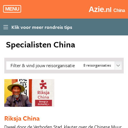
Azie
.nl
MENU
China
Specialisten China
Filter & vind jouw reisorganisatie
8
reisorganisaties
Riksja China
Dwaal door de Verboden Stad, klauter over de Chinese Muur