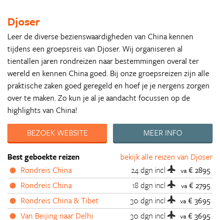
Djoser
Leer de diverse bezienswaardigheden van China kennen
tijdens een groepsreis van Djoser. Wij organiseren al
tientallen jaren rondreizen naar bestemmingen overal ter
wereld en kennen China goed. Bij onze groepsreizen zijn alle
praktische zaken goed geregeld en hoef je je nergens zorgen
over te maken. Zo kun je al je aandacht focussen op de
highlights van China!
BEZOEK WEBSITE
MEER INFO
Best geboekte reizen
bekijk alle reizen van Djoser
Rondreis China
24 dgn
incl
€ 2895
va
Rondreis China
18 dgn
incl
€ 2795
va
Rondreis China & Tibet
30 dgn
incl
€ 3695
va
Van Beijing naar Delhi
30 dgn
incl
€ 3695
va