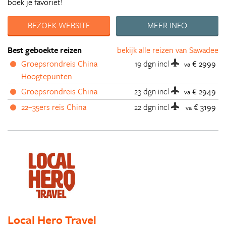
boek je favoriet!
BEZOEK WEBSITE
MEER INFO
Best geboekte reizen
bekijk alle reizen van Sawadee
Groepsrondreis China
19 dgn
incl
€ 2999
va
Hoogtepunten
Groepsrondreis China
23 dgn
incl
€ 2949
va
22–35ers reis China
22 dgn
incl
€ 3199
va
Local Hero Travel