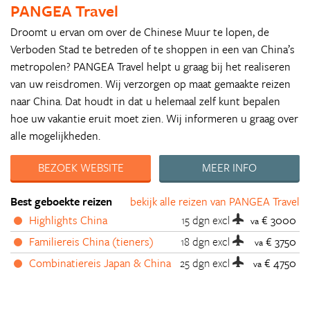
PANGEA Travel
Droomt u ervan om over de Chinese Muur te lopen, de
Verboden Stad te betreden of te shoppen in een van China’s
metropolen? PANGEA Travel helpt u graag bij het realiseren
van uw reisdromen. Wij verzorgen op maat gemaakte reizen
naar China. Dat houdt in dat u helemaal zelf kunt bepalen
hoe uw vakantie eruit moet zien. Wij informeren u graag over
alle mogelijkheden.
BEZOEK WEBSITE
MEER INFO
Best geboekte reizen
bekijk alle reizen van PANGEA Travel
Highlights China
15 dgn
excl
€ 3000
va
Familiereis China (tieners)
18 dgn
excl
€ 3750
va
Combinatiereis Japan & China
25 dgn
excl
€ 4750
va