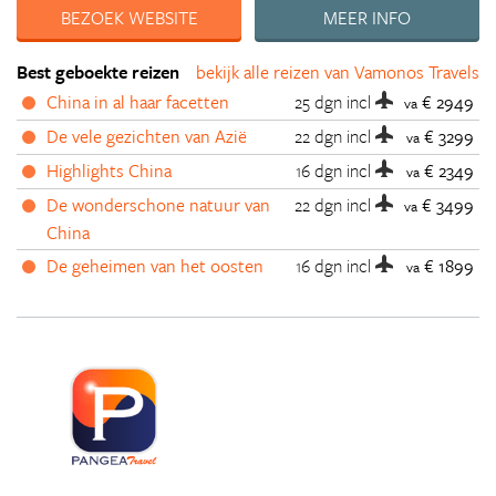
BEZOEK WEBSITE
MEER INFO
Best geboekte reizen
bekijk alle reizen van Vamonos Travels
China in al haar facetten
25 dgn
incl
€ 2949
va
De vele gezichten van Azië
22 dgn
incl
€ 3299
va
Highlights China
16 dgn
incl
€ 2349
va
De wonderschone natuur van
22 dgn
incl
€ 3499
va
China
De geheimen van het oosten
16 dgn
incl
€ 1899
va