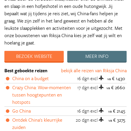
en slaap in een hofjeshotel in een oude hutongwijk. Jij
bepaalt wat jij tijdens je reis ziet, wij China-fans helpen je
graag. We zijn zelf in het land geweest en hebben al de
leukste slaapplekken en activiteiten voor je uitgezocht. Met
onze bouwstenen van Riksja China kies je zelf wat jij wilt en
hoelang je gaat.
BEZOEK WEBSITE
MEER INFO
Best geboekte reizen
bekijk alle reizen van Riksja China
China on a budget
16 dgn
excl
€ 1430
va
Crazy China: Wow-momenten
17 dgn
excl
€ 2660
va
tussen hoogtepunten en
hotspots
Go China
16 dgn
excl
€ 2145
va
Ontdek China's kleurrijke
20 dgn
excl
€ 3275
va
zuiden