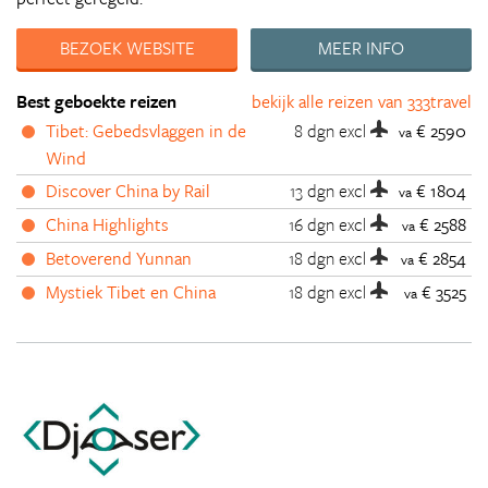
BEZOEK WEBSITE
MEER INFO
Best geboekte reizen
bekijk alle reizen van 333travel
Tibet: Gebedsvlaggen in de
8 dgn
excl
€ 2590
va
Wind
Discover China by Rail
13 dgn
excl
€ 1804
va
China Highlights
16 dgn
excl
€ 2588
va
Betoverend Yunnan
18 dgn
excl
€ 2854
va
Mystiek Tibet en China
18 dgn
excl
€ 3525
va