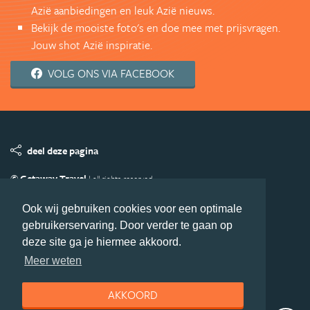
Azië aanbiedingen en leuk Azië nieuws.
Bekijk de mooiste foto's en doe mee met prijsvragen.
Jouw shot Azië inspiratie.
VOLG ONS VIA FACEBOOK
deel deze pagina
© Getaway Travel
| all rights reserved
Adverteren
Handige Links
Algemene Voorwaarden
Ook wij gebruiken cookies voor een optimale
Copyright
Privacy statement
Disclaimer
Cookies
gebruikerservaring. Door verder te gaan op
Volg Azie.nl
deze site ga je hiermee akkoord.
Nieuwsbrief
Facebook
Meer weten
AKKOORD