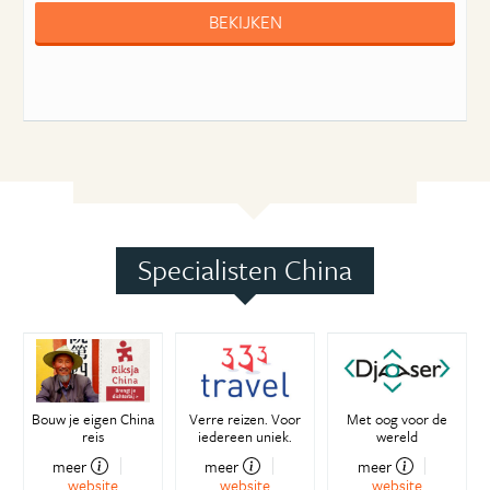
BEKIJKEN
Specialisten China
Bouw je eigen China
Verre reizen. Voor
Met oog voor de
reis
iedereen uniek.
wereld
meer
meer
meer
website
website
website