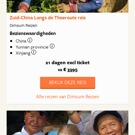
Zuid-China Langs de Theeroute reis
Dimsum Reizen
Bezienswaardigheden
China
Yunnan provincie
Xinjiang
21 dagen
excl ticket
€ 3395
va
BEKIJK DEZE REIS
Alle reizen van Dimsum Reizen