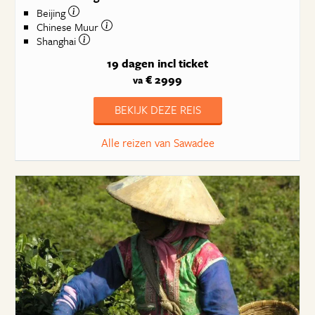
Beijing
Chinese Muur
Shanghai
19 dagen
incl ticket
€ 2999
va
BEKIJK DEZE REIS
Alle reizen van Sawadee