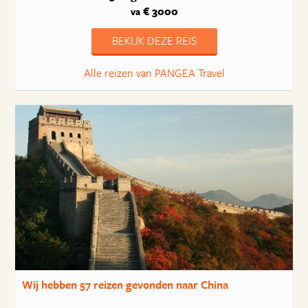
€ 3000
va
BEKIJK DEZE REIS
Alle reizen van PANGEA Travel
Wij hebben
57 reizen
gevonden naar China