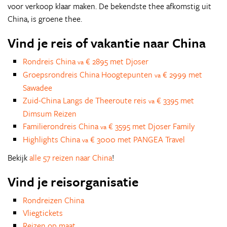
voor verkoop klaar maken. De bekendste thee afkomstig uit
China, is groene thee.
Vind je reis of vakantie naar China
Rondreis China
€ 2895 met Djoser
va
Groepsrondreis China Hoogtepunten
€ 2999 met
va
Sawadee
Zuid-China Langs de Theeroute reis
€ 3395 met
va
Dimsum Reizen
Familierondreis China
€ 3595 met Djoser Family
va
Highlights China
€ 3000 met PANGEA Travel
va
Bekijk
alle 57 reizen naar China
!
Vind je reisorganisatie
Rondreizen China
Vliegtickets
Reizen op maat