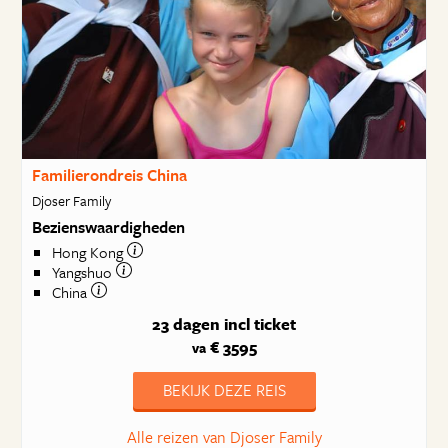
Familierondreis China
Djoser Family
Bezienswaardigheden
Hong Kong
Yangshuo
China
23 dagen
incl ticket
€ 3595
va
BEKIJK DEZE REIS
Alle reizen van Djoser Family