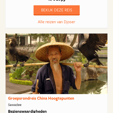
BEKIJK DEZE REIS
Alle reizen van Djoser
Groepsrondreis China Hoogtepunten
Sawadee
Bezienswaardigheden