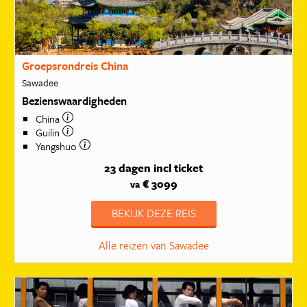
Groepsrondreis China
Sawadee
Bezienswaardigheden
China
Guilin
Yangshuo
23 dagen
incl ticket
€ 3099
va
BEKIJK DEZE REIS
Alle reizen van Sawadee