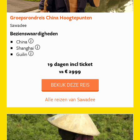
Groepsrondreis China Hoogtepunten
Sawadee
Bezienswaardigheden
China
Shanghai
Guilin
19 dagen
incl ticket
€ 2999
va
BEKIJK DEZE REIS
Alle reizen van Sawadee