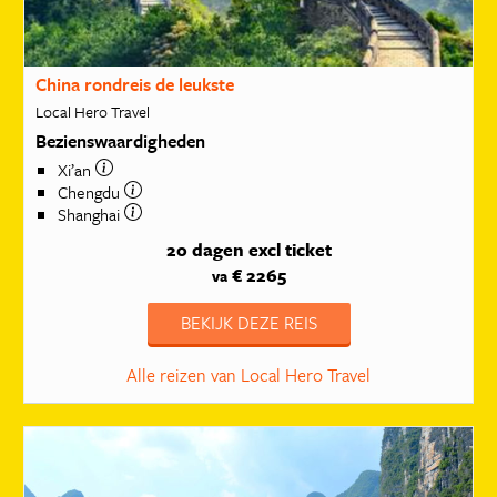
China rondreis de leukste
Local Hero Travel
Bezienswaardigheden
Xi’an
Chengdu
Shanghai
20 dagen
excl ticket
€ 2265
va
BEKIJK DEZE REIS
Alle reizen van Local Hero Travel