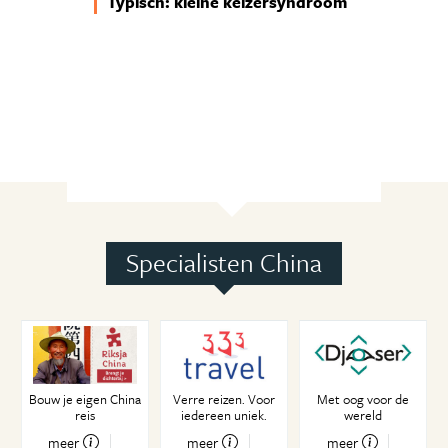
Typisch: kleine keizersyndroom
Specialisten China
Bouw je eigen China
Verre reizen. Voor
Met oog voor de
reis
iedereen uniek.
wereld
meer
meer
meer