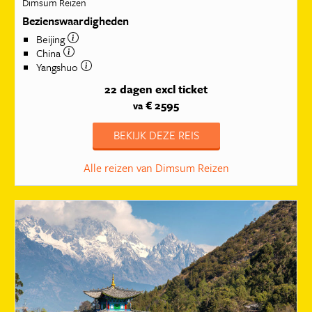
Dimsum Reizen
Bezienswaardigheden
Beijing
China
Yangshuo
22 dagen
excl ticket
€ 2595
va
BEKIJK DEZE REIS
Alle reizen van Dimsum Reizen