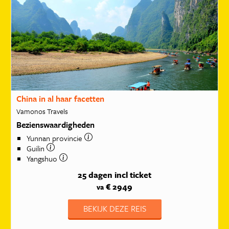
China in al haar facetten
Vamonos Travels
Bezienswaardigheden
Yunnan provincie
Guilin
Yangshuo
25 dagen
incl ticket
€ 2949
va
BEKIJK DEZE REIS