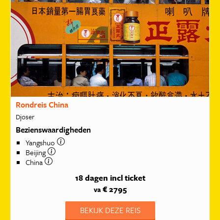
Rondreis China
Djoser
Bezienswaardigheden
Yangshuo
Beijing
China
18 dagen
incl ticket
€ 2795
va
BEKIJK DEZE REIS