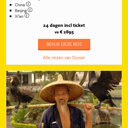
China
Beijing
Xi’an
24 dagen
incl ticket
€ 2895
va
BEKIJK DEZE REIS
Alle reizen van Djoser