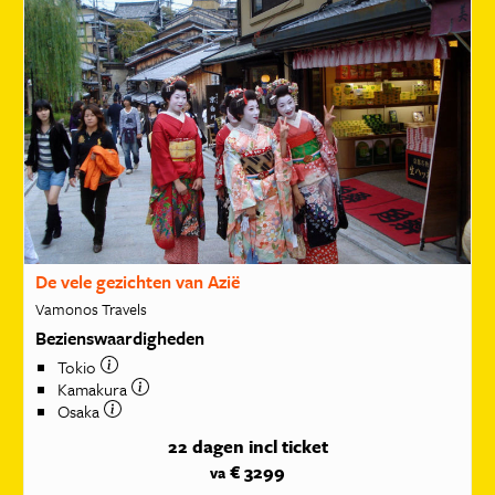
De vele gezichten van Azië
Vamonos Travels
Bezienswaardigheden
Tokio
Kamakura
Osaka
22 dagen
incl ticket
€ 3299
va