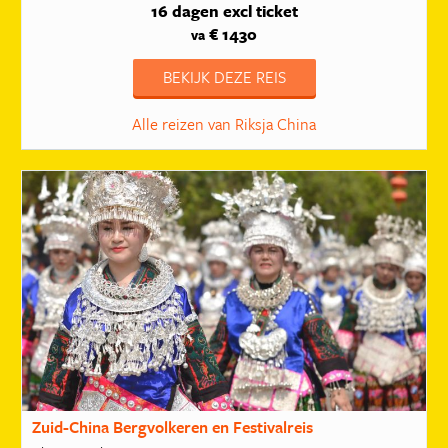
16 dagen
excl ticket
€ 1430
va
BEKIJK DEZE REIS
Alle reizen van Riksja China
Zuid-China Bergvolkeren en Festivalreis