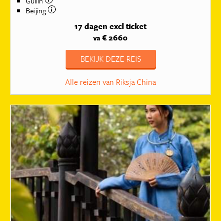
Guilin
Beijing
17 dagen
excl ticket
€ 2660
va
BEKIJK DEZE REIS
Alle reizen van Riksja China