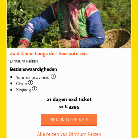
Zuid-China Langs de Theeroute reis
Dimsum Reizen
Bezienswaardigheden
Yunnan provincie
China
Xinjiang
21 dagen
excl ticket
€ 3395
va
BEKIJK DEZE REIS
Alle reizen van Dimsum Reizen