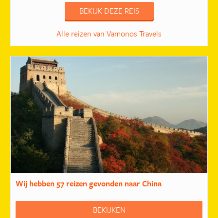
BEKIJK DEZE REIS
Alle reizen van Vamonos Travels
Wij hebben
57 reizen
gevonden naar China
BEKIJKEN