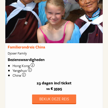
Familierondreis China
Djoser Family
Bezienswaardigheden
Hong Kong
Yangshuo
China
23 dagen
incl ticket
€ 3595
va
BEKIJK DEZE REIS