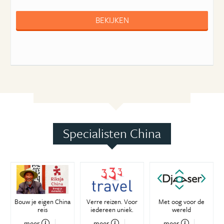
BEKIJKEN
Specialisten China
Bouw je eigen China
Verre reizen. Voor
Met oog voor de
reis
iedereen uniek.
wereld
meer
meer
meer