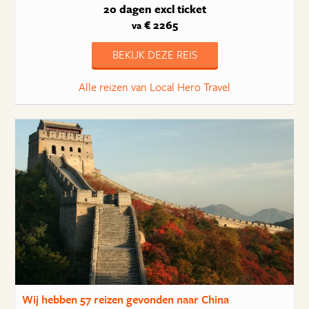
20 dagen
excl ticket
€ 2265
va
BEKIJK DEZE REIS
Alle reizen van Local Hero Travel
Wij hebben
57 reizen
gevonden naar China