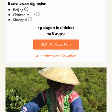
Bezienswaardigheden
Beijing
Chinese Muur
Shanghai
19 dagen
incl ticket
€ 2999
va
BEKIJK DEZE REIS
Alle reizen van Sawadee