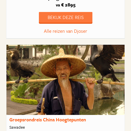
€ 2895
va
BEKIJK DEZE REIS
Alle reizen van Djoser
Groepsrondreis China Hoogtepunten
Sawadee