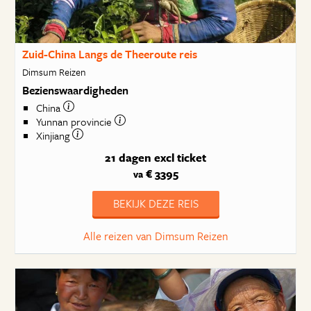
Zuid-China Langs de Theeroute reis
Dimsum Reizen
Bezienswaardigheden
China
Yunnan provincie
Xinjiang
21 dagen
excl ticket
€ 3395
va
BEKIJK DEZE REIS
Alle reizen van Dimsum Reizen