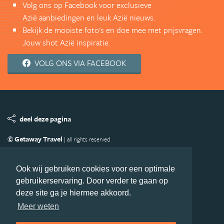
Volg ons op Facebook voor exclusieve
Azië aanbiedingen en leuk Azië nieuws.
Bekijk de mooiste foto's en doe mee met prijsvragen.
Jouw shot Azië inspiratie.
VOLG ONS VIA FACEBOOK
deel deze pagina
© Getaway Travel
| all rights reserved
Adverteren
Handige Links
Algemene Voorwaarden
Copyright
Privacy statement
Disclaimer
Cookies
Ook wij gebruiken cookies voor een optimale
gebruikerservaring. Door verder te gaan op
Volg Azie.nl
deze site ga je hiermee akkoord.
Nieuwsbrief
Facebook
Meer weten