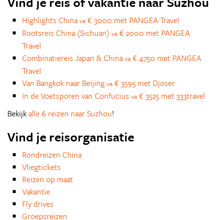
Vind je reis of vakantie naar Suzhou
Highlights China
€ 3000 met PANGEA Travel
va
Rootsreis China (Sichuan)
€ 2000 met PANGEA
va
Travel
Combinatiereis Japan & China
€ 4750 met PANGEA
va
Travel
Van Bangkok naar Beijing
€ 3595 met Djoser
va
In de Voetsporen van Confucius
€ 3525 met 333travel
va
Bekijk
alle 6 reizen naar Suzhou
!
Vind je reisorganisatie
Rondreizen China
Vliegtickets
Reizen op maat
Vakantie
Fly drives
Groepsreizen