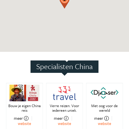
Specialisten China
Bouw je eigen China
Verre reizen. Voor
Met oog voor de
reis
iedereen uniek.
wereld
meer
meer
meer
website
website
website