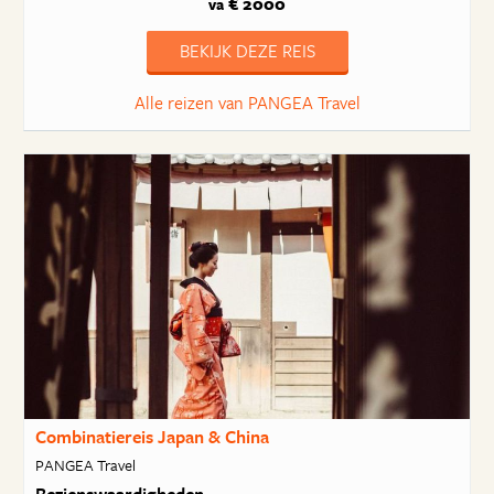
€ 2000
va
BEKIJK DEZE REIS
Alle reizen van PANGEA Travel
Combinatiereis Japan & China
PANGEA Travel
Bezienswaardigheden