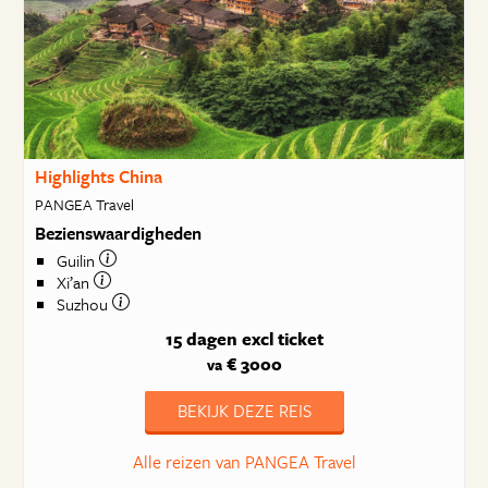
Highlights China
PANGEA Travel
Bezienswaardigheden
Guilin
Xi’an
Suzhou
15 dagen
excl ticket
€ 3000
va
BEKIJK DEZE REIS
Alle reizen van PANGEA Travel