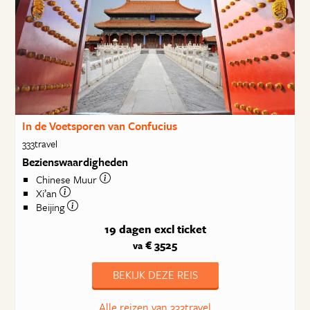
In de Voetsporen van Confucius
333travel
Bezienswaardigheden
Chinese Muur
Xi’an
Beijing
19 dagen
excl ticket
€ 3525
va
BEKIJK DEZE REIS
Alle reizen van 333travel