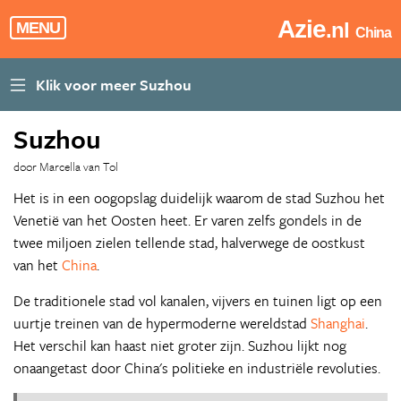
Azie
.nl
MENU
China
Suzhou
door Marcella van Tol
Het is in een oogopslag duidelijk waarom de stad Suzhou het
Venetië van het Oosten heet. Er varen zelfs gondels in de
twee miljoen zielen tellende stad, halverwege de oostkust
van het
China
.
De traditionele stad vol kanalen, vijvers en tuinen ligt op een
uurtje treinen van de hypermoderne wereldstad
Shanghai
.
Het verschil kan haast niet groter zijn. Suzhou lijkt nog
onaangetast door China's politieke en industriële revoluties.