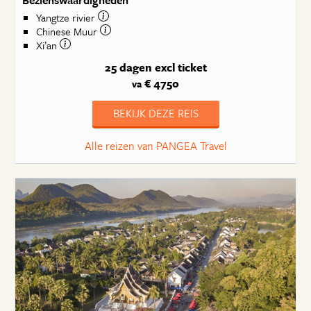
Yangtze rivier
Chinese Muur
Xi’an
25 dagen
excl ticket
€ 4750
va
BEKIJK DEZE REIS
Alle reizen van PANGEA Travel