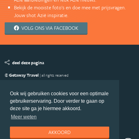
Bekijk de mooiste foto's en doe mee met prijsvragen.
Jouw shot Azië inspiratie.
VOLG ONS VIA FACEBOOK
deel deze pagina
© Getaway Travel
| all rights reserved
Adverteren
Handige Links
Algemene Voorwaarden
Copyright
Privacy statement
Disclaimer
Cookies
Ook wij gebruiken cookies voor een optimale
gebruikerservaring. Door verder te gaan op
Volg Azie.nl
deze site ga je hiermee akkoord.
Nieuwsbrief
Facebook
Meer weten
AKKOORD