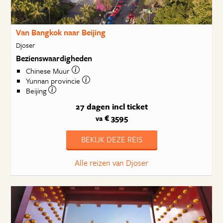
Van Bangkok naar Beijing
Djoser
Bezienswaardigheden
Chinese Muur
Yunnan provincie
Beijing
27 dagen
incl ticket
€ 3595
va
BEKIJK DEZE REIS
Alle reizen van Djoser