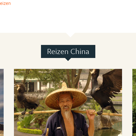
reizen
Reizen China