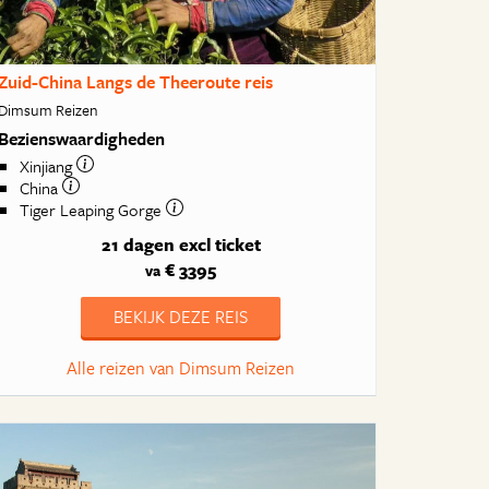
Zuid-China Langs de Theeroute reis
Dimsum Reizen
Bezienswaardigheden
Xinjiang
China
Tiger Leaping Gorge
21 dagen
excl ticket
€ 3395
va
BEKIJK DEZE REIS
Alle reizen van Dimsum Reizen