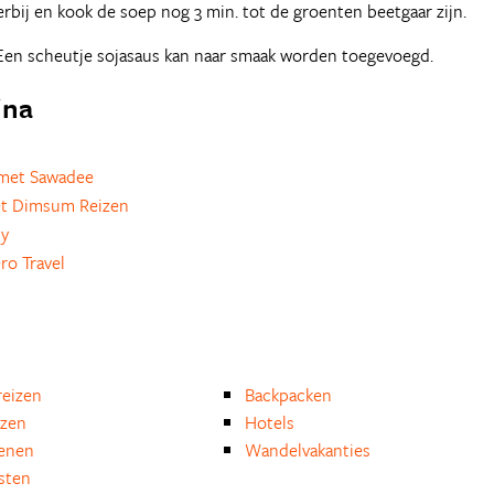
erbij en kook de soep nog 3 min. tot de groenten beetgaar zijn.
. Een scheutje sojasaus kan naar smaak worden toegevoegd.
ina
met Sawadee
t Dimsum Reizen
ly
ro Travel
eizen
Backpacken
izen
Hotels
enen
Wandelvakanties
isten