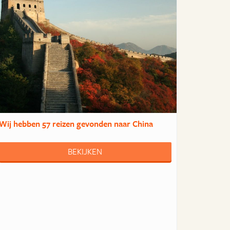
Wij hebben
57 reizen
gevonden naar China
BEKIJKEN