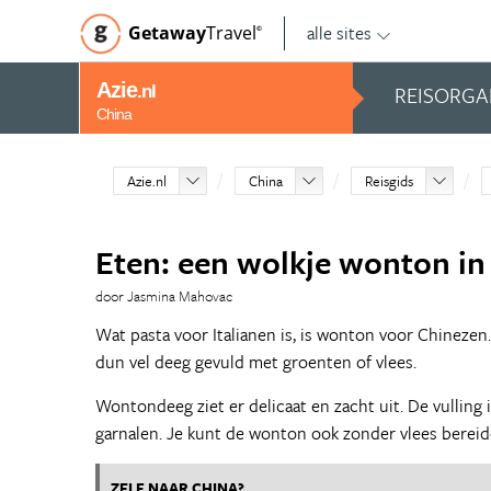
alle sites
Getaway
Travel
©
Azie
REISORGA
.nl
China
Azie.nl
China
Reisgids
Eten: een wolkje wonton in
door Jasmina Mahovac
Wat pasta voor Italianen is, is wonton voor Chinezen.
dun vel deeg gevuld met groenten of vlees.
Wontondeeg ziet er delicaat en zacht uit. De vulling is
garnalen. Je kunt de wonton ook zonder vlees berei
ZELF NAAR CHINA?