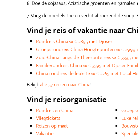
6. Doe de sojasaus, Aziatische groenten en garnalen 
7. Voeg de noedels toe en verhit al roerend de soep
Vind je reis of vakantie naar Ch
Rondreis China
€ 2895 met Djoser
va
Groepsrondreis China Hoogtepunten
€ 2999 
va
Zuid-China Langs de Theeroute reis
€ 3395 me
va
Familierondreis China
€ 3595 met Djoser Fami
va
China rondreis de leukste
€ 2265 met Local He
va
Bekijk
alle 57 reizen naar China
!
Vind je reisorganisatie
Rondreizen China
Groepsr
Vliegtickets
Luxe re
Reizen op maat
Bouwst
Vakantie
Special