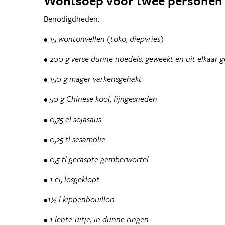
Wontsoep voor twee personen
Benodigdheden:
• 15 wontonvellen (toko, diepvries)
• 200 g verse dunne noedels, geweekt en uit elkaar 
• 150 g mager varkensgehakt
• 50 g Chinese kool, fijngesneden
• 0,75 el sojasaus
• 0,25 tl sesamolie
• 0,5 tl geraspte gemberwortel
• 1 ei, losgeklopt
•1½ l kippenbouillon
• 1 lente-uitje, in dunne ringen