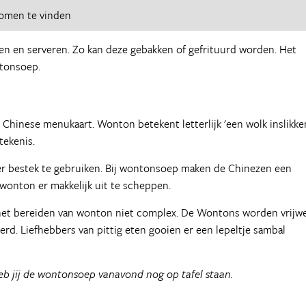
romen te vinden
en en serveren. Zo kan deze gebakken of gefrituurd worden. Het
tonsoep.
Chinese menukaart. Wonton betekent letterlijk 'een wolk inslikken
tekenis.
der bestek te gebruiken. Bij wontonsoep maken de Chinezen een
wonton er makkelijk uit te scheppen.
s het bereiden van wonton niet complex. De Wontons worden vrijwe
erd. Liefhebbers van pittig eten gooien er een lepeltje sambal
 heb jij de wontonsoep vanavond nog op tafel staan.