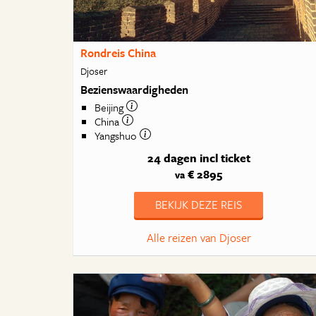
Rondreis China
Djoser
Bezienswaardigheden
Beijing
China
Yangshuo
24 dagen
incl ticket
€ 2895
va
BEKIJK DEZE REIS
Alle reizen van Djoser