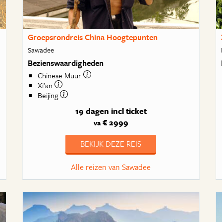
Groepsrondreis China Hoogtepunten
Sawadee
Bezienswaardigheden
Chinese Muur
Xi’an
Beijing
19 dagen
incl ticket
€ 2999
va
BEKIJK DEZE REIS
Alle reizen van Sawadee