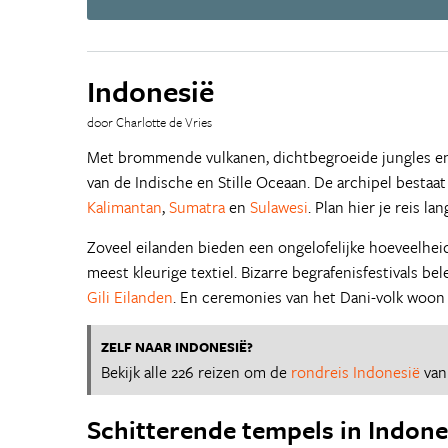
Indonesië
door Charlotte de Vries
Met brommende vulkanen, dichtbegroeide jungles en
van de Indische en Stille Oceaan. De archipel bestaa
Kalimantan
,
Sumatra
en
Sulawesi
. Plan hier je reis l
Zoveel eilanden bieden een ongelofelijke hoeveelhe
meest kleurige textiel. Bizarre begrafenisfestivals be
Gili Eilanden
. En ceremonies van het Dani-volk woon 
ZELF NAAR INDONESIË?
Bekijk alle 226 reizen om de
rondreis Indonesië
van
Schitterende tempels in Indone