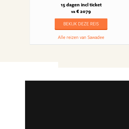
15 dagen
incl ticket
€ 2079
va
BEKIJK DEZE REIS
Alle reizen van Sawadee