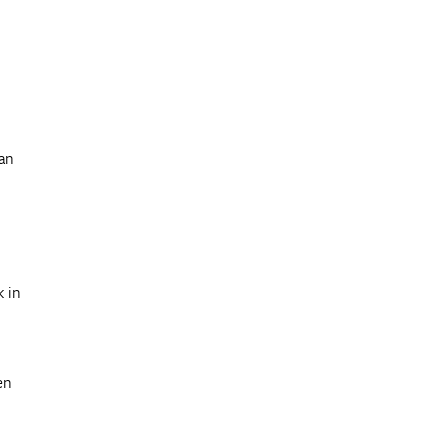
an
 in
en