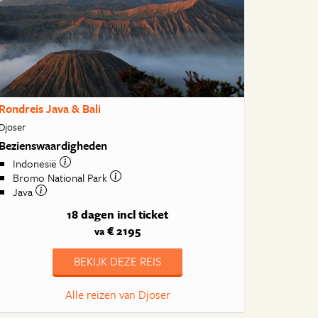
Rondreis Java & Bali
Djoser
Bezienswaardigheden
Indonesië
Bromo National Park
Java
18 dagen
incl ticket
€ 2195
va
BEKIJK DEZE REIS
Alle reizen van Djoser