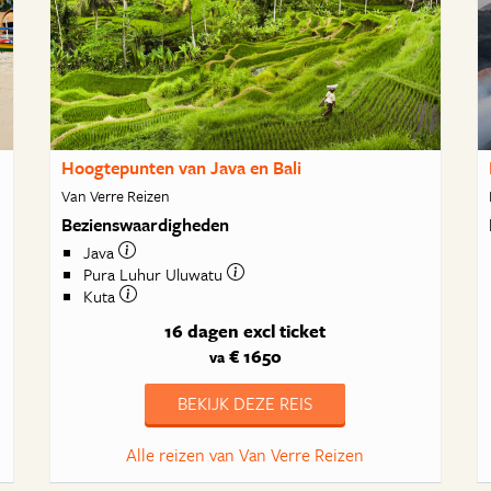
Hoogtepunten van Java en Bali
Van Verre Reizen
Bezienswaardigheden
Java
Pura Luhur Uluwatu
Kuta
16 dagen
excl ticket
€ 1650
va
BEKIJK DEZE REIS
Alle reizen van Van Verre Reizen