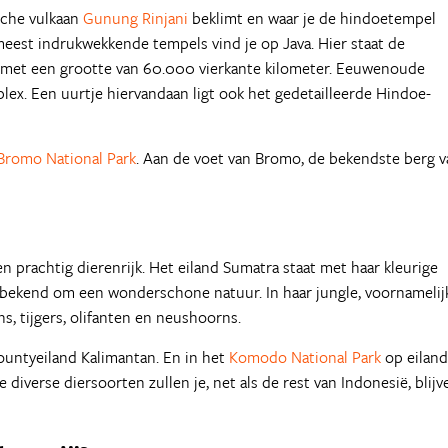
ische vulkaan
Gunung Rinjani
beklimt en waar je de hindoetempel
meest indrukwekkende tempels vind je op Java. Hier staat de
met een grootte van 60.000 vierkante kilometer. Eeuwenoude
ex. Een uurtje hiervandaan ligt ook het gedetailleerde Hindoe-
Bromo National Park
. Aan de voet van Bromo, de bekendste berg v
n prachtig dierenrijk. Het eiland Sumatra staat met haar kleurige
 bekend om een wonderschone natuur. In haar jungle, voornamelijk
ns, tijgers, olifanten en neushoorns.
ountyeiland Kalimantan. En in het
Komodo National Park
op eiland
 diverse diersoorten zullen je, net als de rest van Indonesië, blijv