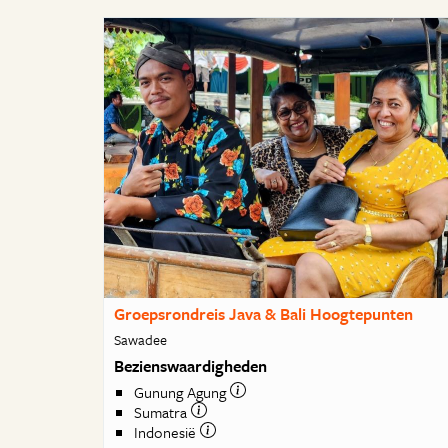
Groepsrondreis Java & Bali Hoogtepunten
Sawadee
Bezienswaardigheden
Gunung Agung
Sumatra
Indonesië