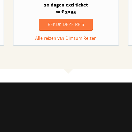
20 dagen
excl ticket
€ 3095
va
BEKIJK DEZE REIS
Alle reizen van Dimsum Reizen