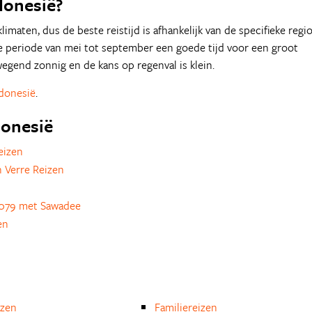
donesië?
imaten, dus de beste reistijd is afhankelijk van de specifieke regio
re periode van mei tot september een goede tijd voor een groot
rwegend zonnig en de kans op regenval is klein.
ndonesië
.
donesië
eizen
 Verre Reizen
079 met Sawadee
en
izen
Familiereizen