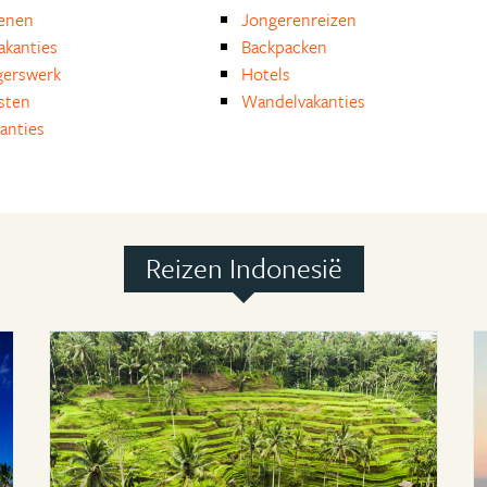
enen
Jongerenreizen
akanties
Backpacken
igerswerk
Hotels
isten
Wandelvakanties
anties
Reizen Indonesië