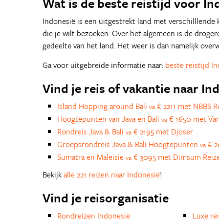
Wat is de beste reistijd voor In
Indonesië is een uitgestrekt land met verschilllende kl
die je wilt bezoeken. Over het algemeen is de droge
gedeelte van het land. Het weer is dan namelijk ove
Ga voor uitgebreide informatie naar:
beste reistijd I
Vind je reis of vakantie naar In
Island Hopping around Bali
€ 2211 met NBBS R
va
Hoogtepunten van Java en Bali
€ 1650 met Van
va
Rondreis Java & Bali
€ 2195 met Djoser
va
Groepsrondreis Java & Bali Hoogtepunten
€ 2
va
Sumatra en Maleisie
€ 3095 met Dimsum Reiz
va
Bekijk
alle 221 reizen naar Indonesië
!
Vind je reisorganisatie
Rondreizen Indonesië
Luxe re