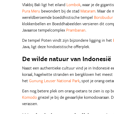
Vlakbij Bali ligt het eiland
Lombok
, waar je de gigant
Pura Meru
bewondert bij de stad
Mataram
. Maar de 
wereldberoemde boeddhistische tempel
Borobudur
klokkenbellen en Boeddhabeelden versieren dit compl
Javaanse tempelcomplex
Prambanan
.
De tempel Poten vindt zijn bijzondere ligging in het
Java, ligt deze hindoeïstische offerplek.
De wilde natuur van Indonesië
Naast een authentieke cultuur vind je in Indonesië ee
koraal, hagelwitte stranden en bergkloven het meest
het
Gunung Leuser National Park
, spot je orang-oeta
Een nog betere plek om orang-oetans te zien is op b
Komodo
griezel je bij de gevaarlijke komodovaraan. De
verassen.