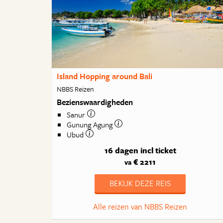
Island Hopping around Bali
NBBS Reizen
Bezienswaardigheden
Sanur
Gunung Agung
Ubud
16 dagen
incl ticket
€ 2211
va
BEKIJK DEZE REIS
Alle reizen van NBBS Reizen