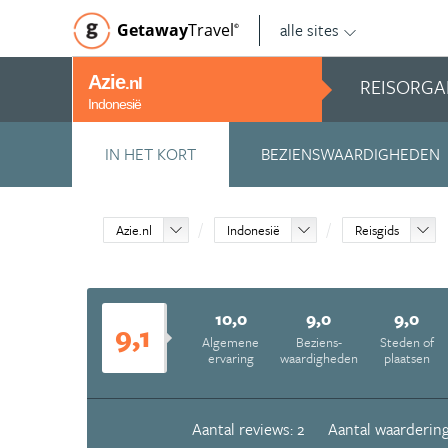
alle sites
Getaway
Travel
©
Azie
REISORGA
.nl
Indonesië
IN HET KORT
BEZIENSWAARDIGHEDEN
Azie.nl
Indonesië
Reisgids
10,0
9,0
9,0
9,1
Algemene
Beziens­
Steden of
ervaring
waardigheden
plaatsen
Aantal reviews: 2
Aantal waardering