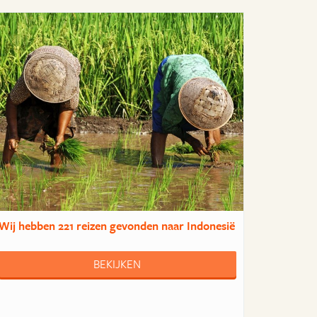
Wij hebben
221 reizen
gevonden naar Indonesië
BEKIJKEN