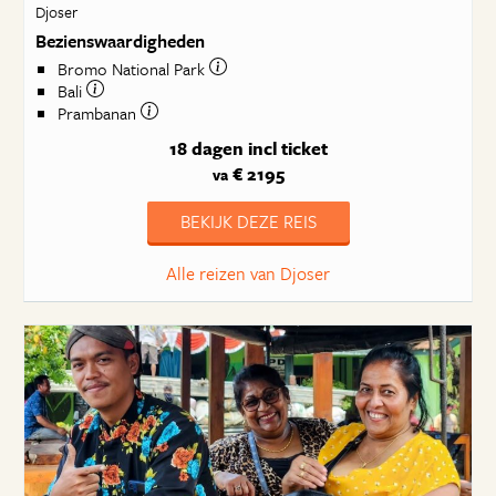
Djoser
Bezienswaardigheden
Bromo National Park
Bali
Prambanan
18 dagen
incl ticket
€ 2195
va
BEKIJK DEZE REIS
Alle reizen van Djoser