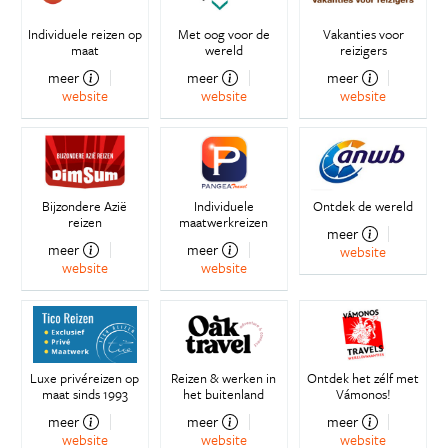
Individuele reizen op
Met oog voor de
Vakanties voor
maat
wereld
reizigers
meer
meer
meer
website
website
website
Bijzondere Azië
Individuele
Ontdek de wereld
reizen
maatwerkreizen
meer
meer
meer
website
website
website
Luxe privéreizen op
Reizen & werken in
Ontdek het zélf met
maat sinds 1993
het buitenland
Vámonos!
meer
meer
meer
website
website
website