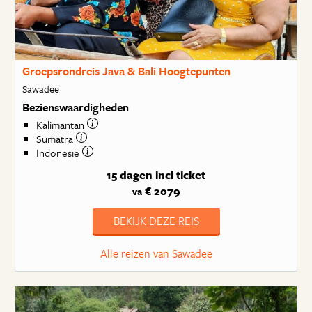
Groepsrondreis Java & Bali Hoogtepunten
Sawadee
Bezienswaardigheden
Kalimantan
Sumatra
Indonesië
15 dagen
incl ticket
€ 2079
va
BEKIJK DEZE REIS
Alle reizen van Sawadee