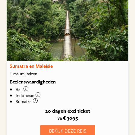
Sumatra en Maleisie
Dimsum Reizen
Bezienswaardigheden
Bali
Indonesië
Sumatra
20 dagen
excl ticket
€ 3095
va
BEKIJK DEZE REIS