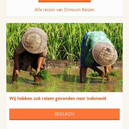
Alle reizen van Dimsum Reizen
Wij hebben
226 reizen
gevonden naar Indonesië
BEKIJKEN