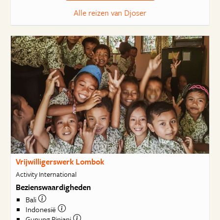
Alle reizen van Djoser
Vrijwilligerswerk Lombok
Activity International
Bezienswaardigheden
Bali
Indonesië
Gunung Rinjani