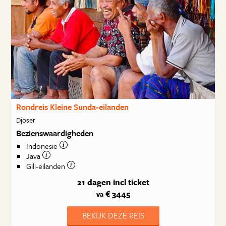
Rondreis Kleine Sunda-eilanden
Djoser
Bezienswaardigheden
Indonesië
Java
Gili-eilanden
21 dagen
incl ticket
€ 3445
va
BEKIJK DEZE REIS