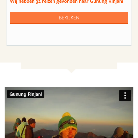
Wij hebben
32 reizen
gevonden naar Gunung Rinjani
BEKIJKEN