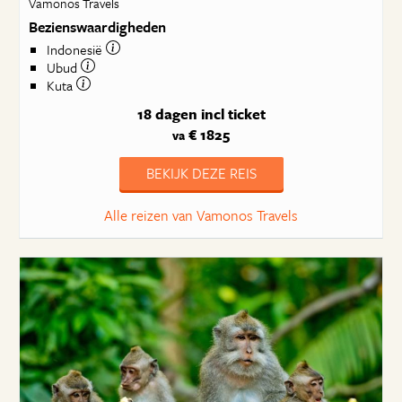
Vamonos Travels
Bezienswaardigheden
Indonesië
Ubud
Kuta
18 dagen
incl ticket
€ 1825
va
BEKIJK DEZE REIS
Alle reizen van Vamonos Travels