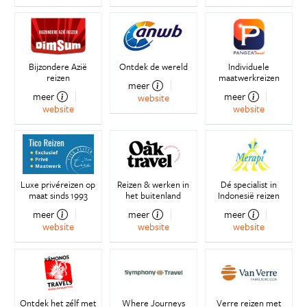
Bijzondere Azië
Ontdek de wereld
Individuele
reizen
maatwerkreizen
meer
meer
meer
website
website
website
Luxe privéreizen op
Reizen & werken in
Dé specialist in
maat sinds 1993
het buitenland
Indonesië reizen
meer
meer
meer
website
website
website
Ontdek het zélf met
Where Journeys
Verre reizen met