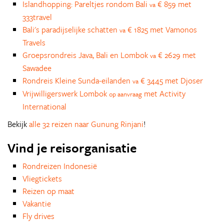
Islandhopping: Pareltjes rondom Bali
€ 859 met
va
333travel
Bali's paradijselijke schatten
€ 1825 met Vamonos
va
Travels
Groepsrondreis Java, Bali en Lombok
€ 2629 met
va
Sawadee
Rondreis Kleine Sunda-eilanden
€ 3445 met Djoser
va
Vrijwilligerswerk Lombok
met Activity
op aanvraag
International
Bekijk
alle 32 reizen naar Gunung Rinjani
!
Vind je reisorganisatie
Rondreizen Indonesië
Vliegtickets
Reizen op maat
Vakantie
Fly drives