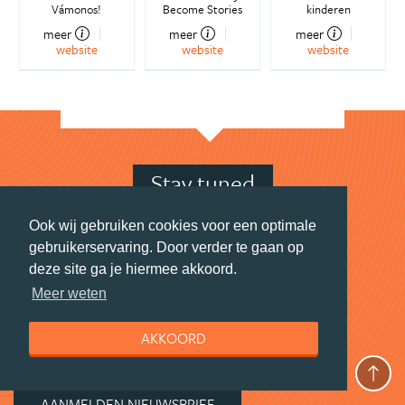
Vámonos!
Become Stories
kinderen
meer
meer
meer
website
website
website
Stay tuned
Ook wij gebruiken cookies voor een optimale
Wil jij elke maand naar Azië?
gebruikerservaring. Door verder te gaan op
deze site ga je hiermee akkoord.
Schrijf je in voor de maandelijkse nieuwsbrief
Meer weten
boordevol foto's, prijsvragen en insider tips.
Ook ontvang je speciale deals van onze partners.
AKKOORD
En profiteer je van de leukste kortingen op
reisproducten.
AANMELDEN NIEUWSBRIEF