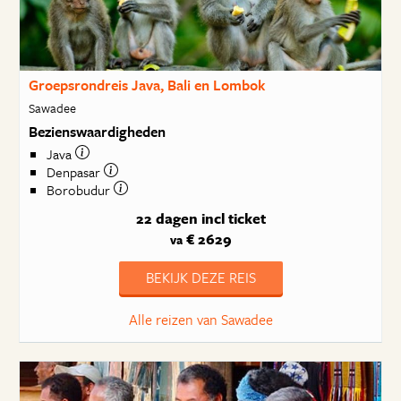
Groepsrondreis Java, Bali en Lombok
Sawadee
Bezienswaardigheden
Java
Denpasar
Borobudur
22 dagen
incl ticket
€ 2629
va
BEKIJK DEZE REIS
Alle reizen van Sawadee