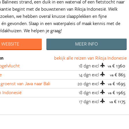
Balinees strand, een duik in een waterval of een fietstocht naar
kantie begint met de bouwstenen van Riksja Indonesië. Welk
bezoeken, we hebben overal knusse slaapplekken en fijne
t én gevonden. Slaap in een waterpaleis of maak kennis met de
eldakhuizen. We helpen je graag!
 WEBSITE
MEER INFO
en
bekijk alle reizen van Riksja Indonesie
vogelvlucht
18 dgn
excl
€ 1360
va
e
14 dgn
excl
€ 865
va
 groenst van Java naar Bali
20 dgn
excl
€ 1695
va
n Indonesië
18 dgn
excl
€ 1965
va
17 dgn
excl
€ 1175
va