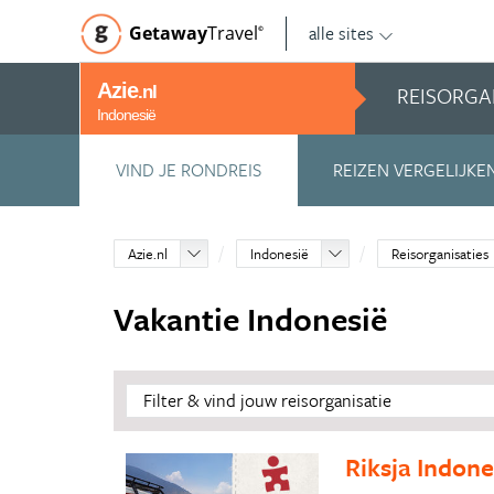
alle sites
Getaway
Travel
©
Azie
REISORGA
.nl
Indonesië
VIND JE RONDREIS
REIZEN VERGELIJKE
Azie.nl
Indonesië
Reisorganisaties
Vakantie Indonesië
Filter & vind jouw reisorganisatie
Riksja Indone