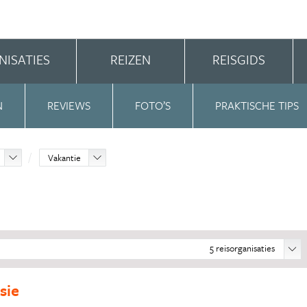
NISATIES
REIZEN
REISGIDS
N
REVIEWS
FOTO’S
PRAKTISCHE TIPS
Vakantie
5
reisorganisaties
sie