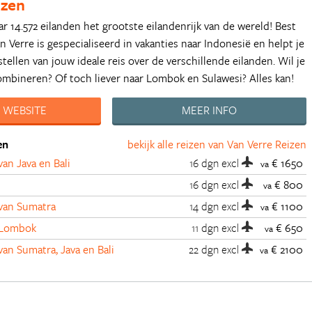
izen
ar 14.572 eilanden het grootste eilandenrijk van de wereld! Best
an Verre is gespecialiseerd in vakanties naar Indonesië en helpt je
tellen van jouw ideale reis over de verschillende eilanden. Wil je
combineren? Of toch liever naar Lombok en Sulawesi? Alles kan!
 WEBSITE
MEER INFO
en
bekijk alle reizen van Van Verre Reizen
an Java en Bali
16 dgn
excl
€ 1650
va
16 dgn
excl
€ 800
va
van Sumatra
14 dgn
excl
€ 1100
va
 Lombok
11 dgn
excl
€ 650
va
n Sumatra, Java en Bali
22 dgn
excl
€ 2100
va