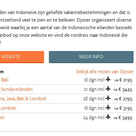
en van Indonesië zijn geliefde vakantiebestemmingen en dat is
 ontzettend veel te zien en te beleven. Djoser organiseert diverse
nesië waarbij je een aantal van de Indonesische eilanden bezoekt.
aanbod op onze website en vind de rondreis naar Indonesië die
!
 WEBSITE
MEER INFO
en
bekijk alle reizen van Djoser
 Bali
18 dgn
incl
€ 2195
va
e Sunda-eilanden
21 dgn
incl
€ 3445
va
a, Java, Bali & Lombok
28 dgn
incl
€ 2795
va
& Lombok
18 dgn
incl
€ 3195
va
esi
24 dgn
incl
€ 3495
va