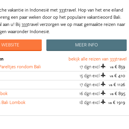
sche vakantie in Indonesië met 333travel. Hop van het ene eiland
breng een paar weken door op het populaire vakantieoord Bali.
l aan u! Bij 333travel verzorgen we op maat gemaakte reizen naar
gen waaronder Indonesië.
 WEBSITE
MEER INFO
en
bekijk alle reizen van 333travel
Pareltjes rondom Bali
17 dgn
excl
€ 859
va
15 dgn
excl
€ 410
va
17 dgn
excl
€ 1126
va
mbok
16 dgn
excl
€ 895
va
a Bali Lombok
18 dgn
excl
€ 1919
va