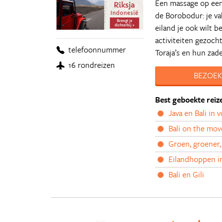
Een massage op een 
de Borobodur: je va
eiland je ook wilt 
activiteiten gezoch
telefoonnummer
Toraja’s en hun zad
16 rondreizen
BEZOEK
Best geboekte reiz
Java en Bali in 
Bali on the mov
Groen, groener,
Eilandhoppen i
Bali en Gili