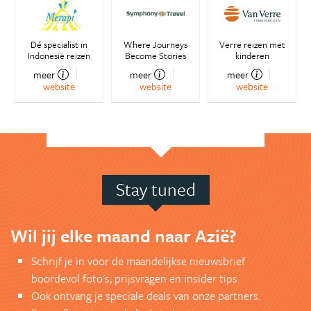
Dé specialist in
Where Journeys
Verre reizen met
Indonesië reizen
Become Stories
kinderen
meer
meer
meer
website
website
website
Stay tuned
Wil jij elke maand naar Azië?
Schrijf je in voor de maandelijkse nieuwsbrief
boordevol foto's, prijsvragen en insider tips.
Ook ontvang je speciale deals van onze partners.