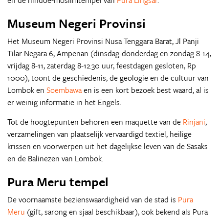
en de hindoe-moslimtempel van
Pura Lingsar
.
Museum Negeri Provinsi
Het Museum Negeri Provinsi Nusa Tenggara Barat, Jl Panji
Tilar Negara 6, Ampenan (dinsdag-donderdag en zondag 8-14,
vrijdag 8-11, zaterdag 8-12.30 uur, feestdagen gesloten, Rp
1000), toont de geschiedenis, de geologie en de cultuur van
Lombok en
Soembawa
en is een kort bezoek best waard, al is
er weinig informatie in het Engels.
Tot de hoogtepunten behoren een maquette van de
Rinjani
,
verzamelingen van plaatselijk vervaardigd textiel, heilige
krissen en voorwerpen uit het dagelijkse leven van de Sasaks
en de Balinezen van Lombok.
Pura Meru tempel
De voornaamste bezienswaardigheid van de stad is
Pura
Meru
(gift, sarong en sjaal beschikbaar), ook bekend als Pura