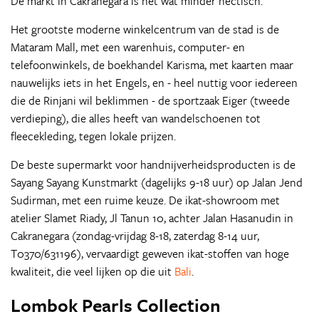
De markt in Cakranegara is net wat minder hectisch.
Het grootste moderne winkelcentrum van de stad is de
Mataram Mall, met een warenhuis, computer- en
telefoonwinkels, de boekhandel Karisma, met kaarten maar
nauwelijks iets in het Engels, en - heel nuttig voor iedereen
die de Rinjani wil beklimmen - de sportzaak Eiger (tweede
verdieping), die alles heeft van wandelschoenen tot
fleecekleding, tegen lokale prijzen.
De beste supermarkt voor handnijverheidsproducten is de
Sayang Sayang Kunstmarkt (dagelijks 9-18 uur) op Jalan Jend
Sudirman, met een ruime keuze. De ikat-showroom met
atelier Slamet Riady, Jl Tanun 10, achter Jalan Hasanudin in
Cakranegara (zondag-vrijdag 8-18, zaterdag 8-14 uur,
T0370/631196), vervaardigt geweven ikat-stoffen van hoge
kwaliteit, die veel lijken op die uit
Bali
.
Lombok Pearls Collection