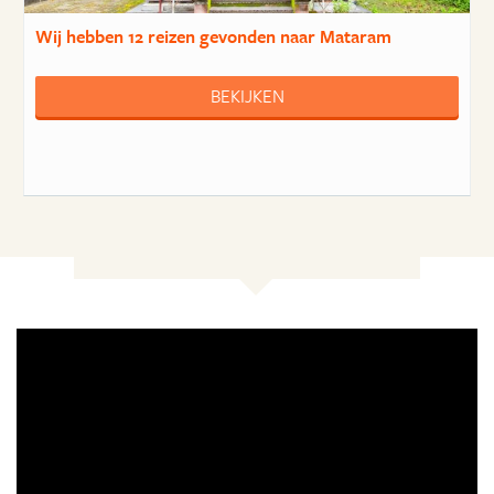
Wij hebben
12 reizen
gevonden naar Mataram
BEKIJKEN