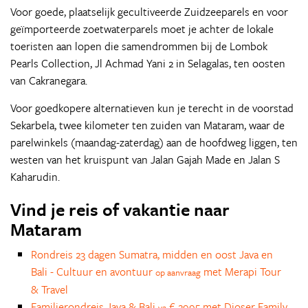
Voor goede, plaatselijk gecultiveerde Zuidzeeparels en voor
geïmporteerde zoetwaterparels moet je achter de lokale
toeristen aan lopen die samendrommen bij de Lombok
Pearls Collection, Jl Achmad Yani 2 in Selagalas, ten oosten
van Cakranegara.
Voor goedkopere alternatieven kun je terecht in de voorstad
Sekarbela, twee kilometer ten zuiden van Mataram, waar de
parelwinkels (maandag-zaterdag) aan de hoofdweg liggen, ten
westen van het kruispunt van Jalan Gajah Made en Jalan S
Kaharudin.
Vind je reis of vakantie naar
Mataram
Rondreis 23 dagen Sumatra, midden en oost Java en
Bali - Cultuur en avontuur
met Merapi Tour
op aanvraag
& Travel
Familierondreis Java & Bali
€ 2995 met Djoser Family
va