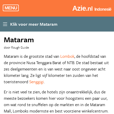
Azie
.nl
MENU
Indonesië
Mataram
door Rough Guide
Mataram is de grootste stad van
Lombok
, de hoofdstad van
de provincie Nusa Tenggara Barat of NTB. De stad bestaat uit
zes deelgemeenten en is van west naar oost ongeveer acht
kilometer lang. Ze ligt vijf kilometer ten zuiden van het
toeristenoord
Senggigi
.
Er is niet veel te zien, de hotels zijn onaantrekkelijk, dus de
meeste bezoekers komen hier voor hoogstens een paar uur,
om wat rond te snuffelen op de markten en in de Mataram
Mall, Lomboks modernste en best voorziene winkelcentrum.