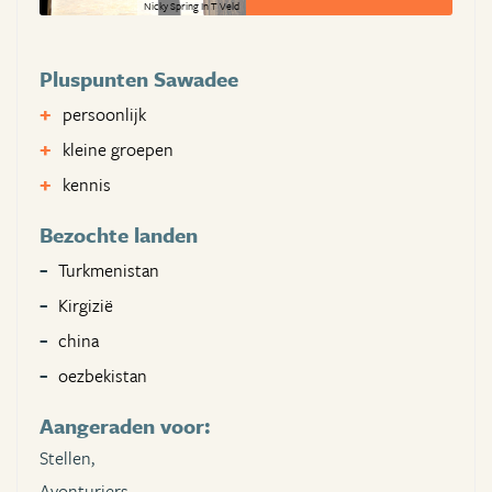
Nicky Spring In T Veld
Pluspunten Sawadee
persoonlijk
kleine groepen
kennis
Bezochte landen
Turkmenistan
Kirgizië
china
oezbekistan
Aangeraden voor:
Stellen,
Avonturiers,