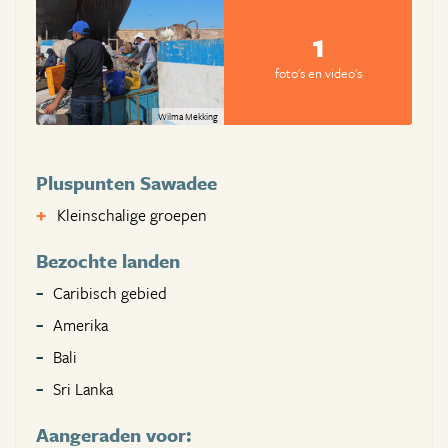
1
foto's en video's
Wilma Mekking
Pluspunten Sawadee
Kleinschalige groepen
Bezochte landen
Caribisch gebied
Amerika
Bali
Sri Lanka
Aangeraden voor: