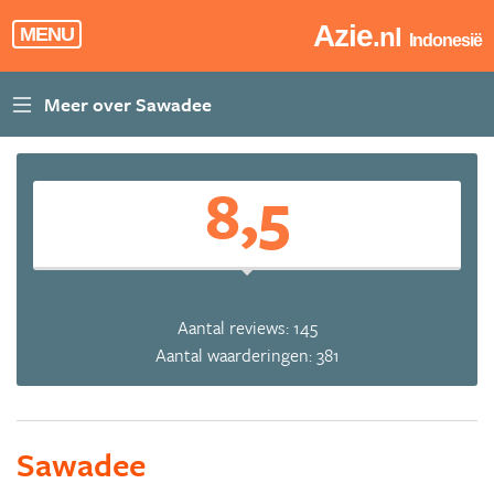
Azie
.nl
MENU
Indonesië
8,5
Aantal reviews: 145
Aantal waarderingen: 381
Sawadee