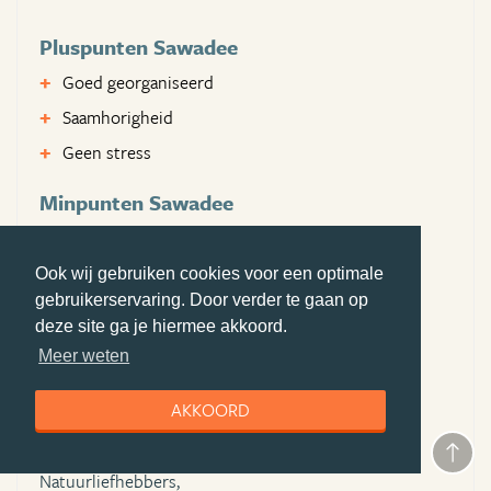
Pluspunten Sawadee
Goed georganiseerd
Saamhorigheid
Geen stress
Minpunten Sawadee
Nog iets meer tonen van het echte leven
Sommige plaatsen waren niet ideaal voor minder
Ook wij gebruiken cookies voor een optimale
valide
gebruikerservaring. Door verder te gaan op
deze site ga je hiermee akkoord.
Aangeraden voor:
Meer weten
Gezinnen,
AKKOORD
Stellen,
Vriendengroep,
Natuurliefhebbers,