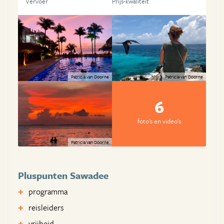
Vervoer
Prijs-kwaliteit
Patricia van Doorne
Patricia van Doorne
6
foto's en video's
Patricia van Doorne
Pluspunten Sawadee
programma
reisleiders
vrijheid