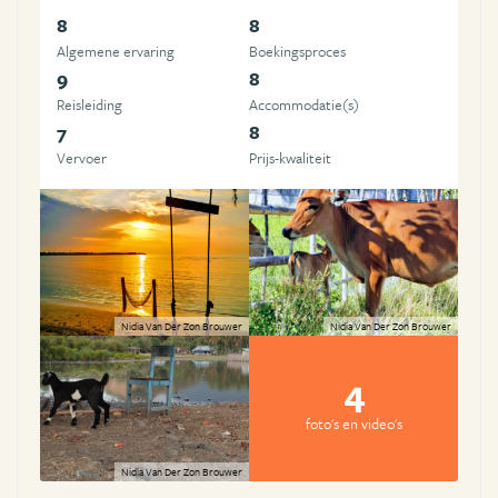
8
8
Algemene ervaring
Boekingsproces
9
8
Reisleiding
Accommodatie(s)
7
8
Vervoer
Prijs-kwaliteit
Nidia Van Der Zon Brouwer
Nidia Van Der Zon Brouwer
4
foto's en video's
Nidia Van Der Zon Brouwer