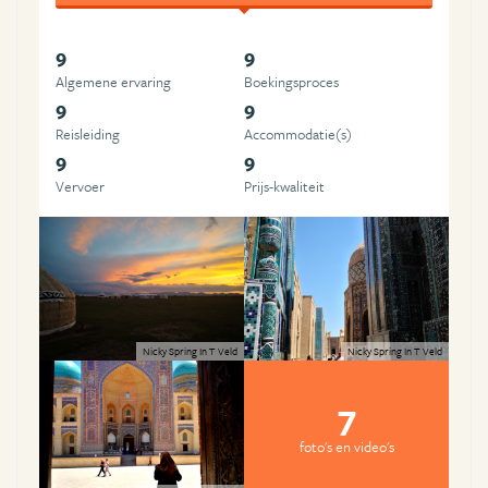
9
9
Algemene ervaring
Boekingsproces
9
9
Reisleiding
Accommodatie(s)
9
9
Vervoer
Prijs-kwaliteit
Nicky Spring In T Veld
Nicky Spring In T Veld
7
foto's en video's