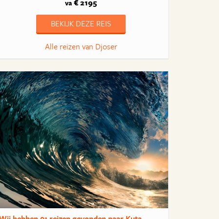
€ 2195
va
BEKIJK DEZE REIS
Alle reizen van Djoser
Wij hebben
91 reizen
gevonden naar Kuta