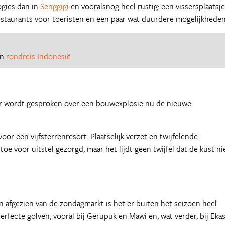
ogies dan in
Senggigi
en vooralsnog heel rustig: een vissersplaatsje
staurants voor toeristen en een paar wat duurdere mogelijkheden
en
rondreis Indonesië
er wordt gesproken over een bouwexplosie nu de nieuwe
oor een vijfsterrenresort. Plaatselijk verzet en twijfelende
e voor uitstel gezorgd, maar het lijdt geen twijfel dat de kust ni
en afgezien van de zondagmarkt is het er buiten het seizoen heel
rfecte golven, vooral bij Gerupuk en Mawi en, wat verder, bij Ekas