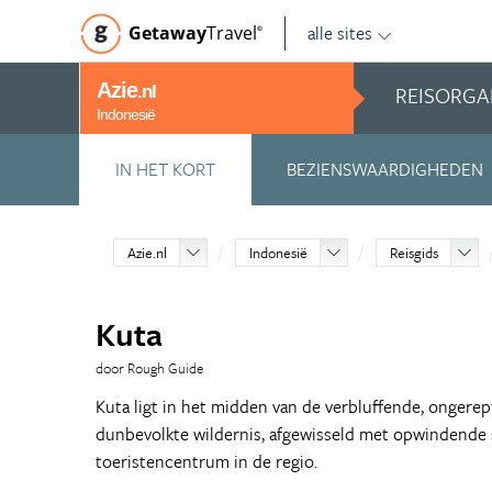
alle sites
Getaway
Travel
©
Azie
REISORGA
.nl
Indonesië
IN HET KORT
BEZIENSWAARDIGHEDEN
Azie.nl
Indonesië
Reisgids
Kuta
door Rough Guide
Kuta ligt in het midden van de verbluffende, ongere
dunbevolkte wildernis, afgewisseld met opwindende s
toeristencentrum in de regio.