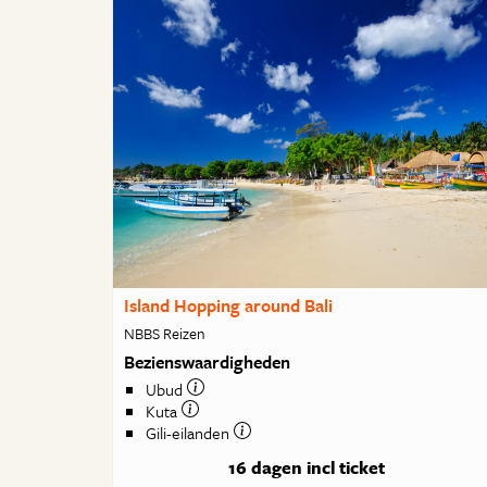
Island Hopping around Bali
NBBS Reizen
Bezienswaardigheden
Ubud
Kuta
Gili-eilanden
16 dagen
incl ticket