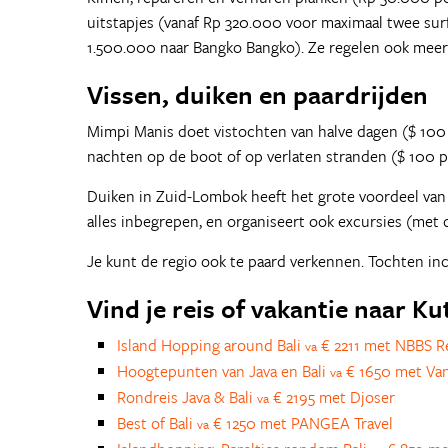
uitstapjes (vanaf Rp 320.000 voor maximaal twee sur
1.500.000 naar Bangko Bangko). Ze regelen ook meer
Vissen, duiken en paardrijden
Mimpi Manis doet vistochten van halve dagen ($ 10
nachten op de boot of op verlaten stranden ($ 100 pp
Duiken in Zuid-Lombok heeft het grote voordeel van
alles inbegrepen, en organiseert ook excursies (met
Je kunt de regio ook te paard verkennen. Tochten in
Vind je reis of vakantie naar Ku
Island Hopping around Bali
€ 2211 met NBBS R
va
Hoogtepunten van Java en Bali
€ 1650 met Van
va
Rondreis Java & Bali
€ 2195 met Djoser
va
Best of Bali
€ 1250 met PANGEA Travel
va