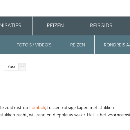
NISATIES
REIZEN
REISGIDS
FOTO'S / VIDEO'S
REIZEN
RONDREIS A
Kuta
pte zuidkust op
Lombok
, tussen rotsige kapen met stukken
tukken zacht, wit zand en diepblauw water. Het is het voornaams