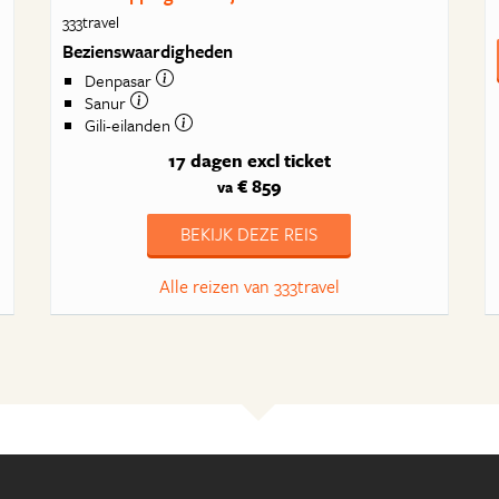
333travel
Bezienswaardigheden
Denpasar
Sanur
Gili-eilanden
17 dagen
excl ticket
€ 859
va
BEKIJK DEZE REIS
Alle reizen van 333travel