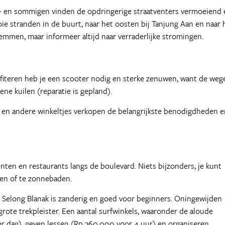
jk - en sommigen vinden de opdringerige straatventers vermoeiend
e stranden in de buurt, naar het oosten bij Tanjung Aan en naar 
emmen, maar informeer altijd naar verraderlijke stromingen.
fiteren heb je een scooter nodig en sterke zenuwen, want de weg
ene kuilen (reparatie is gepland).
jes en andere winkeltjes verkopen de belangrijkste benodigdheden 
nten en restaurants langs de boulevard. Niets bijzonders, je kunt
en of te zonnebaden.
nd. Selong Blanak is zanderig en goed voor beginners. Oningewijden
rote trekpleister. Een aantal surfwinkels, waaronder de aloude
r dag), geven lessen (Rp 360.000 voor 4 uur) en organiseren