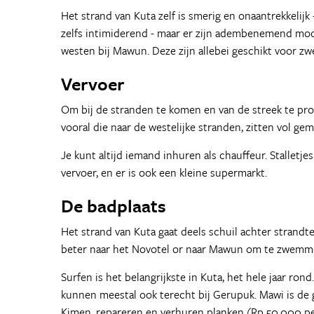
Het strand van Kuta zelf is smerig en onaantrekkeli
zelfs intimiderend - maar er zijn adembenemend mooi
westen bij Mawun. Deze zijn allebei geschikt voor zw
Vervoer
Om bij de stranden te komen en van de streek te pro
vooral die naar de westelijke stranden, zitten vol gem
Je kunt altijd iemand inhuren als chauffeur. Stallet
vervoer, en er is ook een kleine supermarkt.
De badplaats
Het strand van Kuta gaat deels schuil achter strandte
beter naar het Novotel or naar Mawun om te zwemm
Surfen is het belangrijkste in Kuta, het hele jaar ro
kunnen meestal ook terecht bij Gerupuk. Mawi is de g
Kimen, repareren en verhuren planken (Rp 50.000 pe