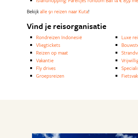
Islandhopping: Pareltjes rondom Bali
€ 859 met
va
Bekijk
alle 91 reizen naar Kuta
!
Vind je reisorganisatie
Rondreizen Indonesië
Luxe re
Vliegtickets
Bouwst
Reizen op maat
Strandv
Vakantie
Vrijwill
Fly drives
Special
Groepsreizen
Fietsvak