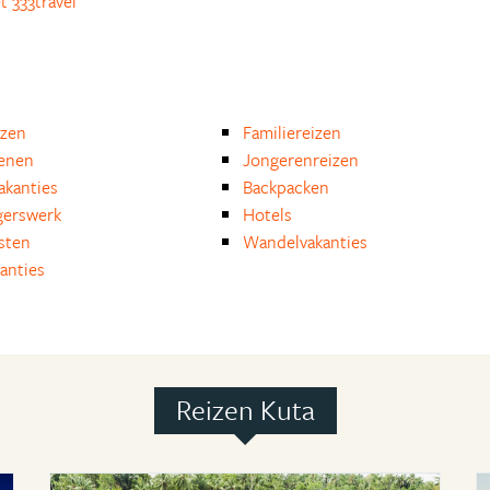
 333travel
izen
Familiereizen
enen
Jongerenreizen
akanties
Backpacken
igerswerk
Hotels
isten
Wandelvakanties
anties
Reizen Kuta