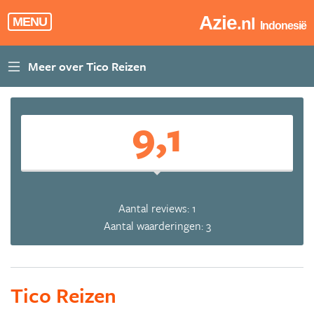
Azie
.nl
MENU
Indonesië
9,1
Aantal reviews: 1
Aantal waarderingen: 3
Tico Reizen