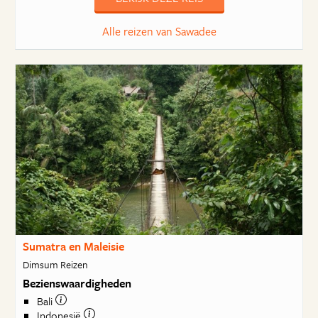
Alle reizen van Sawadee
Sumatra en Maleisie
Dimsum Reizen
Bezienswaardigheden
Bali
Indonesië