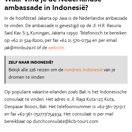
ambassade in Indonesië?
In de hoofdstad Jakarta op Java is de Nederlandse ambassade
te vinden. De ambassade is gevestigd op de Jl. H.R. Rasuna
Said Kav. S-3, Kuningan, Jakarta 12950. Telefonisch te bereiken
op +62 21 524-8200, per fax +62 21 570-0734 en per email
jak@minbuza.nl of de
website
.
ZELF NAAR INDONESIË?
Bekijk alle 226 reizen om de
rondreis Indonesië
van je
dromen te vinden
Op populaire vakantie-eilanden zoals Bali is het Indonesische
consulaat te vinden. Het adres is Jl. Raya Kuta 127, Kuta,
Denpasar 80001, Bali. Het telefoonnummer is +62-361-751517
en fax +62-361-752777/754934. Het consulaat is per mail
bereikbaar op dutchconsulate@kcb-tours.com.