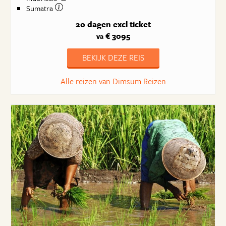
Sumatra
20 dagen
excl ticket
€ 3095
va
BEKIJK DEZE REIS
Alle reizen van Dimsum Reizen