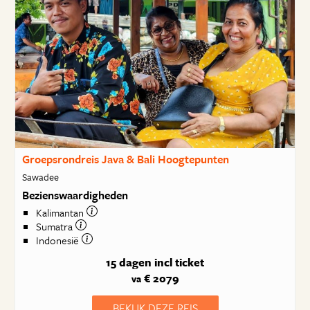
Groepsrondreis Java & Bali Hoogtepunten
Sawadee
Bezienswaardigheden
Kalimantan
Sumatra
Indonesië
15 dagen
incl ticket
€ 2079
va
BEKIJK DEZE REIS