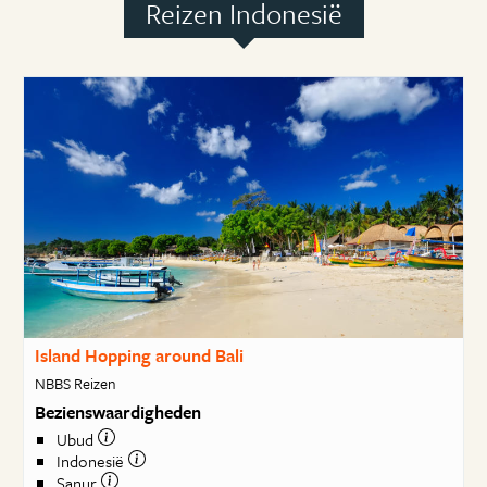
Reizen Indonesië
Island Hopping around Bali
NBBS Reizen
Bezienswaardigheden
Ubud
Indonesië
Sanur