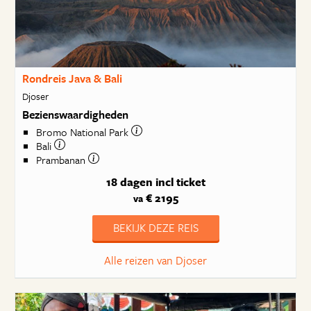
Rondreis Java & Bali
Djoser
Bezienswaardigheden
Bromo National Park
Bali
Prambanan
18 dagen
incl ticket
€ 2195
va
BEKIJK DEZE REIS
Alle reizen van Djoser