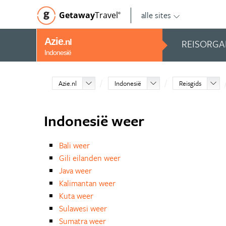
alle sites
Getaway
Travel
©
Azie
REISORGA
.nl
Indonesië
Azie.nl
Indonesië
Reisgids
Indonesië weer
Bali weer
Gili eilanden weer
Java weer
Kalimantan weer
Kuta weer
Sulawesi weer
Sumatra weer