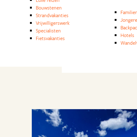
Luxe reizen
Bouwstenen
Familie
Strandvakanties
Jongere
Vrijwilligerswerk
Backpa
Specialisten
Hotels
Fietsvakanties
Wandelv