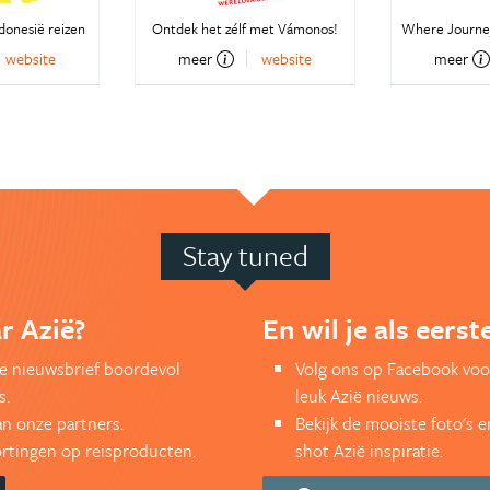
ndonesië reizen
Ontdek het zélf met Vámonos!
Where Journe
website
meer
website
meer
Stay tuned
r Azië?
En wil je als eers
kse nieuwsbrief boordevol
Volg ons op Facebook voo
s.
leuk Azië nieuws.
an onze partners.
Bekijk de mooiste foto's 
kortingen op reisproducten.
shot Azië inspiratie.