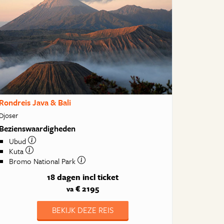
Rondreis Java & Bali
Djoser
Bezienswaardigheden
Ubud
Kuta
Bromo National Park
18 dagen
incl ticket
€ 2195
va
BEKIJK DEZE REIS