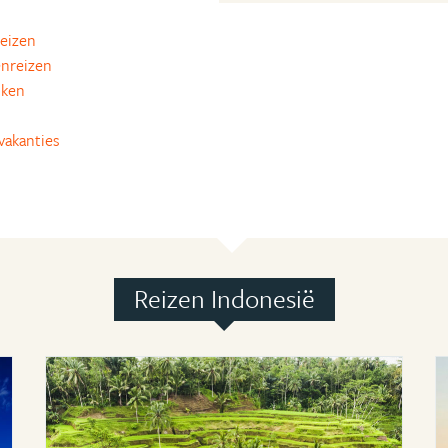
reizen
nreizen
cken
akanties
Reizen Indonesië