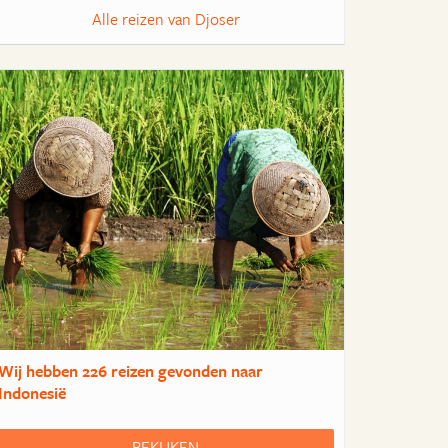
Alle reizen van Djoser
Wij hebben
226 reizen
gevonden naar
Indonesië
BEKIJKEN