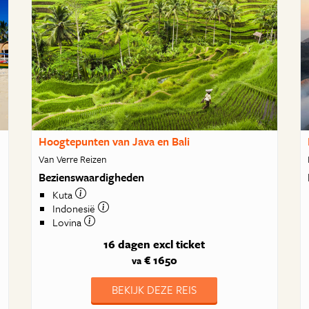
Hoogtepunten van Java en Bali
Van Verre Reizen
Bezienswaardigheden
Kuta
Indonesië
Lovina
16 dagen
excl ticket
€ 1650
va
BEKIJK DEZE REIS