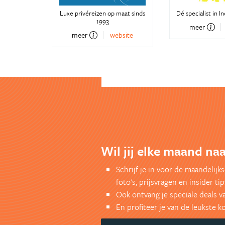
Luxe privéreizen op maat sinds
Dé specialist in I
1993
meer
meer
website
Wil jij elke maand naa
Schrijf je in voor de maandelij
foto's, prijsvragen en insider tip
Ook ontvang je speciale deals v
En profiteer je van de leukste 