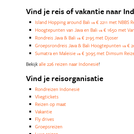
Vind je reis of vakantie naar In
Island Hopping around Bali
€ 2211 met NBBS R
va
Hoogtepunten van Java en Bali
€ 1650 met Van
va
Rondreis Java & Bali
€ 2195 met Djoser
va
Groepsrondreis Java & Bali Hoogtepunten
€ 2
va
Sumatra en Maleisie
€ 3095 met Dimsum Reiz
va
Bekijk
alle 226 reizen naar Indonesië
!
Vind je reisorganisatie
Rondreizen Indonesië
Vliegtickets
Reizen op maat
Vakantie
Fly drives
Groepsreizen