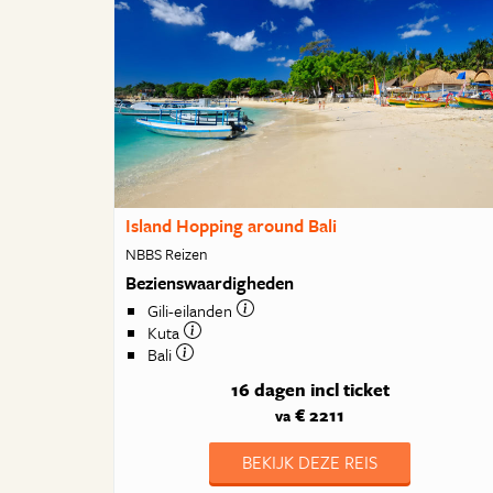
Island Hopping around Bali
NBBS Reizen
Bezienswaardigheden
Gili-eilanden
Kuta
Bali
16 dagen
incl ticket
€ 2211
va
BEKIJK DEZE REIS