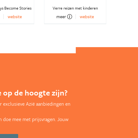
ys Become Stories
Verre reizen met kinderen
website
meer
website
te op de hoogte zijn?
r exclusieve Azië aanbiedingen en
en doe mee met prijsvragen. Jouw