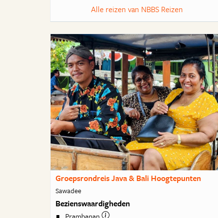
Alle reizen van NBBS Reizen
Groepsrondreis Java & Bali Hoogtepunten
Sawadee
Bezienswaardigheden
Prambanan