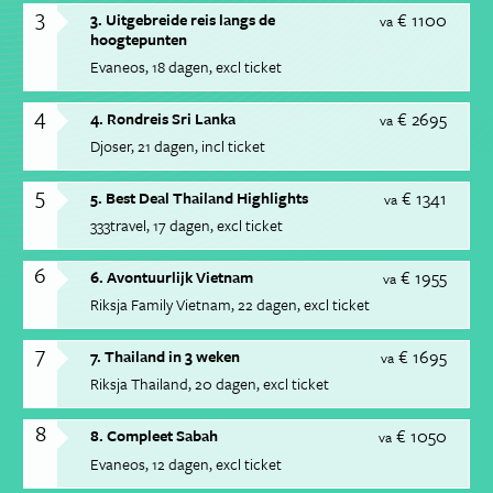
3
€ 1100
3. Uitgebreide reis langs de
va
hoogtepunten
Evaneos
18 dagen
excl ticket
4
€ 2695
4. Rondreis Sri Lanka
va
Djoser
21 dagen
incl ticket
5
€ 1341
5. Best Deal Thailand Highlights
va
333travel
17 dagen
excl ticket
6
€ 1955
6. Avontuurlijk Vietnam
va
Riksja Family Vietnam
22 dagen
excl ticket
7
€ 1695
7. Thailand in 3 weken
va
Riksja Thailand
20 dagen
excl ticket
8
€ 1050
8. Compleet Sabah
va
Evaneos
12 dagen
excl ticket