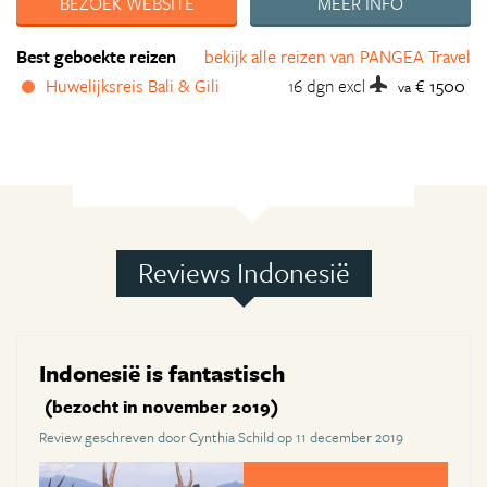
BEZOEK WEBSITE
MEER INFO
Best geboekte reizen
bekijk alle reizen van PANGEA Travel
Huwelijksreis Bali & Gili
16 dgn
excl
€ 1500
va
Reviews Indonesië
Indonesië is fantastisch
(bezocht in november 2019)
Review geschreven door Cynthia Schild op 11 december 2019