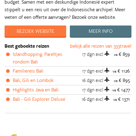
budget. Samen met een deskundige Indonesië expert
stippelt u een reis uit over de Indonesische archipel. Meer
weten of een offerte aanvragen? Bezoek onze website.
BEZOEK WEBSITE
MEER INFO
Best geboekte reizen
bekijk alle reizen van 333travel
Islandhopping: Pareltjes
17 dgn
excl
€ 859
va
rondom Bali
Familiereis Bali
17 dgn
excl
€ 1126
va
Bali, Gili en Lombok
16 dgn
excl
€ 895
va
Highlights Java en Bali
17 dgn
excl
€ 1477
va
Bali - Gili Explorer Deluxe
16 dgn
excl
€ 1371
va