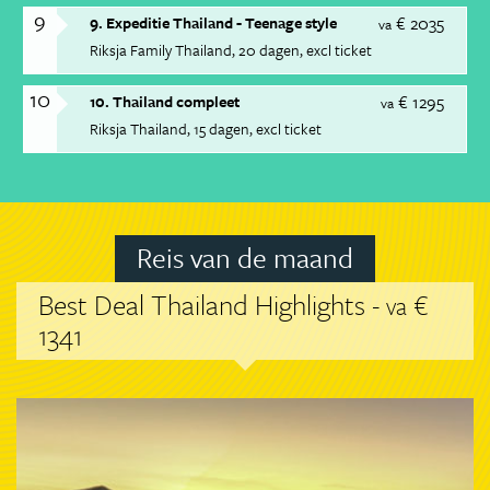
9
€ 2035
9. Expeditie Thailand - Teenage style
va
Riksja Family Thailand
20 dagen
excl ticket
10
€ 1295
10. Thailand compleet
va
Riksja Thailand
15 dagen
excl ticket
Reis van de maand
Best Deal Thailand Highlights -
€
va
1341