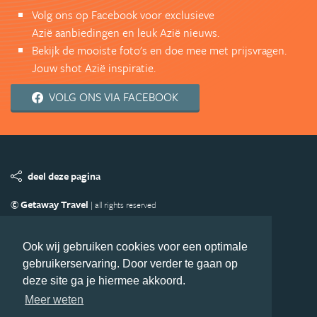
Volg ons op Facebook voor exclusieve
Azië aanbiedingen en leuk Azië nieuws.
Bekijk de mooiste foto's en doe mee met prijsvragen.
Jouw shot Azië inspiratie.
VOLG ONS VIA FACEBOOK
deel deze pagina
© Getaway Travel
| all rights reserved
Adverteren
Handige Links
Algemene Voorwaarden
Copyright
Privacy statement
Disclaimer
Cookies
Ook wij gebruiken cookies voor een optimale
gebruikerservaring. Door verder te gaan op
Volg Azie.nl
deze site ga je hiermee akkoord.
Nieuwsbrief
Facebook
Meer weten