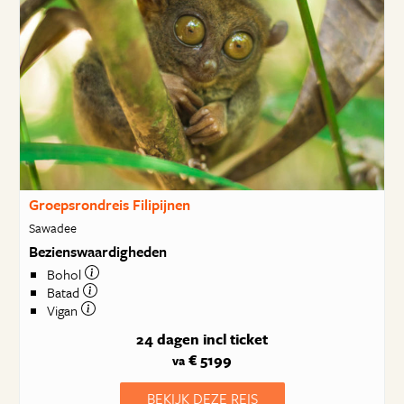
Groepsrondreis Filipijnen
Sawadee
Bezienswaardigheden
Bohol
Batad
Vigan
24 dagen
incl ticket
€ 5199
va
BEKIJK DEZE REIS