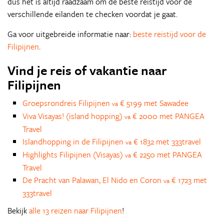
dus het is altijd raadzaam om de beste reistijd voor de
verschillende eilanden te checken voordat je gaat.
Ga voor uitgebreide informatie naar:
beste reistijd voor de
Filipijnen
.
Vind je reis of vakantie naar
Filipijnen
Groepsrondreis Filipijnen
€ 5199 met Sawadee
va
Viva Visayas! (island hopping)
€ 2000 met PANGEA
va
Travel
Islandhopping in de Filipijnen
€ 1832 met 333travel
va
Highlights Filipijnen (Visayas)
€ 2250 met PANGEA
va
Travel
De Pracht van Palawan, El Nido en Coron
€ 1723 met
va
333travel
Bekijk
alle 13 reizen naar Filipijnen
!