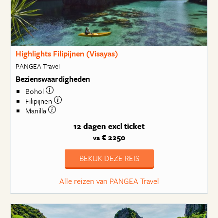
Highlights Filipijnen (Visayas)
PANGEA Travel
Bezienswaardigheden
Bohol
Filipijnen
Manilla
12 dagen
excl ticket
€ 2250
va
BEKIJK DEZE REIS
Alle reizen van PANGEA Travel