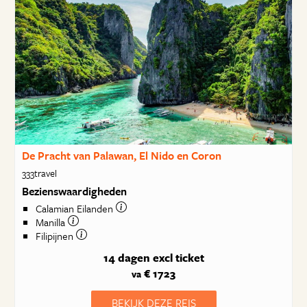
De Pracht van Palawan, El Nido en Coron
333travel
Bezienswaardigheden
Calamian Eilanden
Manilla
Filipijnen
14 dagen
excl ticket
€ 1723
va
BEKIJK DEZE REIS