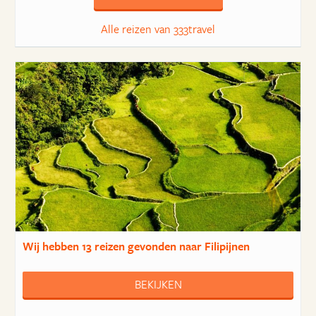
Alle reizen van 333travel
Wij hebben
13 reizen
gevonden naar Filipijnen
BEKIJKEN