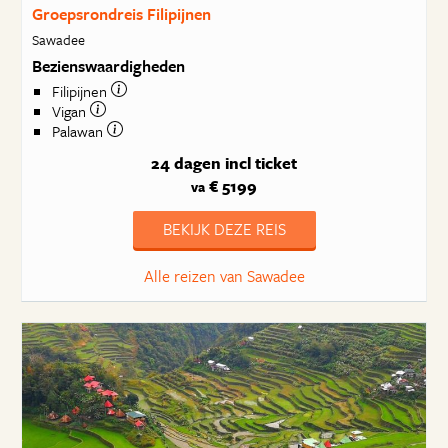
Groepsrondreis Filipijnen
Sawadee
Bezienswaardigheden
Filipijnen
Vigan
Palawan
24 dagen
incl ticket
€ 5199
va
BEKIJK DEZE REIS
Alle reizen van Sawadee