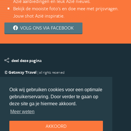
Azië aanbiedingen en leuk Azië nieuws.
Bekijk de mooiste foto's en doe mee met prijsvragen.
Jouw shot Azië inspiratie.
VOLG ONS VIA FACEBOOK
deel deze pagina
© Getaway Travel
| all rights reserved
Adverteren
Handige Links
Algemene Voorwaarden
Copyright
Privacy statement
Disclaimer
Cookies
Ook wij gebruiken cookies voor een optimale
gebruikerservaring. Door verder te gaan op
Volg Azie.nl
deze site ga je hiermee akkoord.
Nieuwsbrief
Facebook
Meer weten
AKKOORD