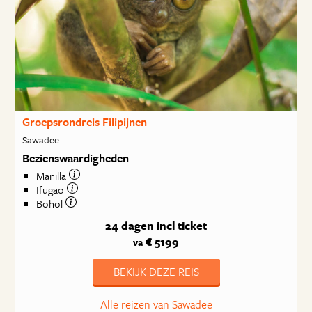
Groepsrondreis Filipijnen
Sawadee
Bezienswaardigheden
Manilla
Ifugao
Bohol
24 dagen
incl ticket
€ 5199
va
BEKIJK DEZE REIS
Alle reizen van Sawadee