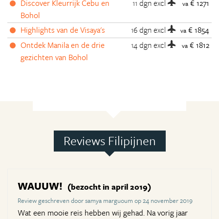
Discover Kleurrijk Cebu en
11 dgn
excl
€ 1271
va
Bohol
Highlights van de Visaya's
16 dgn
excl
€ 1854
va
Ontdek Manila en de drie
14 dgn
excl
€ 1812
va
gezichten van Bohol
Reviews Filipijnen
WAUUW!
(bezocht in april 2019)
Review geschreven door samya marguoum op 24 november 2019
Wat een mooie reis hebben wij gehad. Na vorig jaar