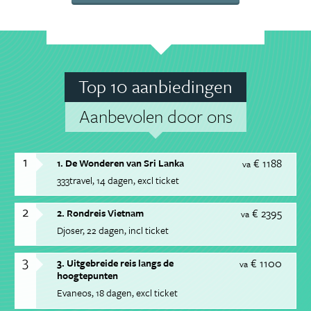
Top 10 aanbiedingen
Aanbevolen door ons
1
€ 1188
1. De Wonderen van Sri Lanka
va
333travel
14 dagen
excl ticket
2
€ 2395
2. Rondreis Vietnam
va
Djoser
22 dagen
incl ticket
3
€ 1100
3. Uitgebreide reis langs de
va
hoogtepunten
Evaneos
18 dagen
excl ticket