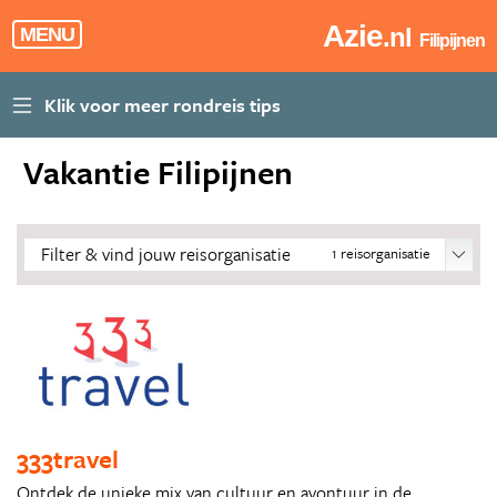
Azie
.nl
MENU
Filipijnen
Vakantie Filipijnen
Filter & vind jouw reisorganisatie
1
reisorganisatie
333travel
Ontdek de unieke mix van cultuur en avontuur in de