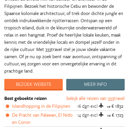
Filipijnen. Bezoek het historische Cebu en bewonder de
Spaanse koloniale architectuur, of trek door dichte jungle en
ontdek indrukwekkende rijstterrassen. Ontspan op een
tropisch eiland, duik in de kleurrijke onderwaterwereld of
relax in een hangmat. Proef de heerlijke lokale keuken, maak
kennis met de vriendelijke locals en dompel jezelf onder in
de rijke cultuur. Met 333travel stel je jouw ideale vakantie
samen. Of je nu op zoek bent naar avontuur, ontspanning of
cultuur, wij zorgen voor een onvergetelijke ervaring in dit
prachtige land.
BEZOEK WEBSITE
MEER INFO
Best geboekte reizen
bekijk alle reizen van 333travel
Islandhopping in de Filipijnen
16 dgn
excl
€ 1832
va
De Pracht van Palawan, El Nido
14 dgn
excl
€ 1723
va
en Coron