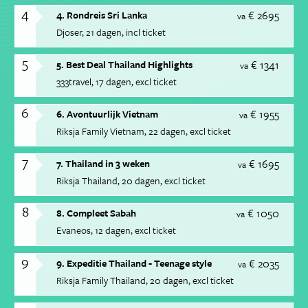
4
€ 2695
4. Rondreis Sri Lanka
va
Djoser
21 dagen
incl ticket
5
€ 1341
5. Best Deal Thailand Highlights
va
333travel
17 dagen
excl ticket
6
€ 1955
6. Avontuurlijk Vietnam
va
Riksja Family Vietnam
22 dagen
excl ticket
7
€ 1695
7. Thailand in 3 weken
va
Riksja Thailand
20 dagen
excl ticket
8
€ 1050
8. Compleet Sabah
va
Evaneos
12 dagen
excl ticket
9
€ 2035
9. Expeditie Thailand - Teenage style
va
Riksja Family Thailand
20 dagen
excl ticket