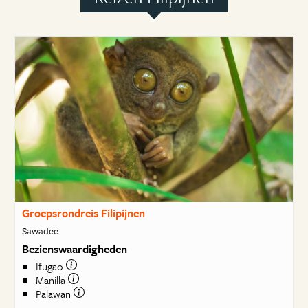
Groepsrondreis Filipijnen
Sawadee
Bezienswaardigheden
Ifugao
Manilla
Palawan