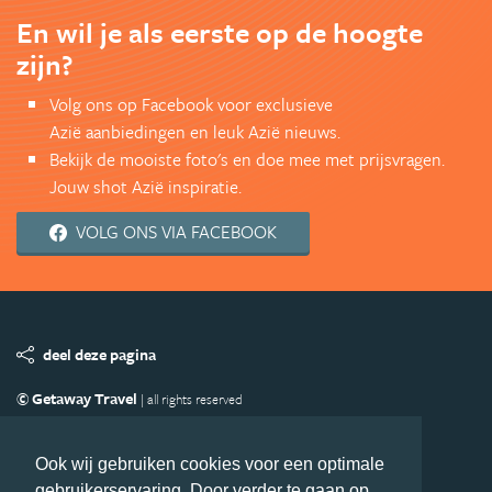
En wil je als eerste op de hoogte
zijn?
Volg ons op Facebook voor exclusieve
Azië aanbiedingen en leuk Azië nieuws.
Bekijk de mooiste foto's en doe mee met prijsvragen.
Jouw shot Azië inspiratie.
VOLG ONS VIA FACEBOOK
deel deze pagina
© Getaway Travel
| all rights reserved
Adverteren
Handige Links
Algemene Voorwaarden
Copyright
Privacy statement
Disclaimer
Cookies
Ook wij gebruiken cookies voor een optimale
gebruikerservaring. Door verder te gaan op