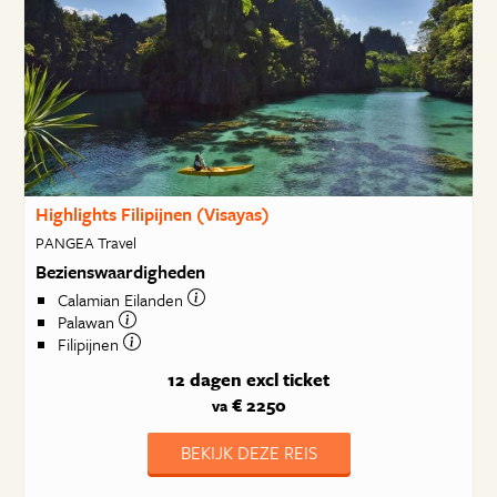
Highlights Filipijnen (Visayas)
PANGEA Travel
Bezienswaardigheden
Calamian Eilanden
Palawan
Filipijnen
12 dagen
excl ticket
€ 2250
va
BEKIJK DEZE REIS