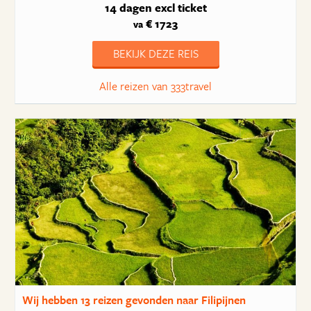
14 dagen
excl ticket
€ 1723
va
BEKIJK DEZE REIS
Alle reizen van 333travel
Wij hebben
13 reizen
gevonden naar Filipijnen