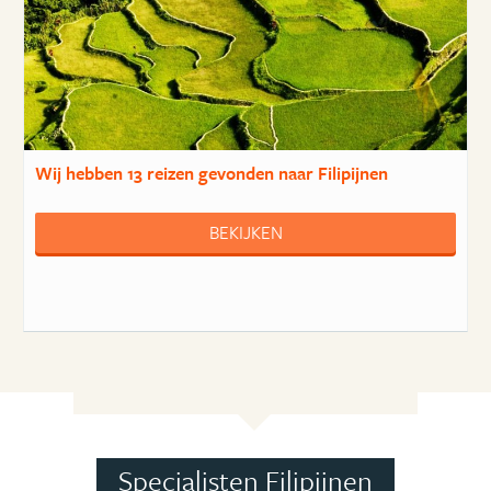
Wij hebben
13 reizen
gevonden naar Filipijnen
BEKIJKEN
Specialisten Filipijnen