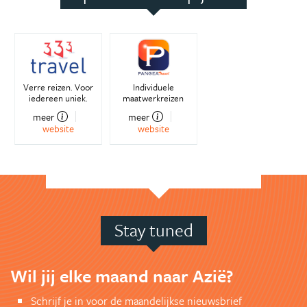
Verre reizen. Voor
Individuele
iedereen uniek.
maatwerkreizen
meer
meer
website
website
Stay tuned
Wil jij elke maand naar Azië?
Schrijf je in voor de maandelijkse nieuwsbrief