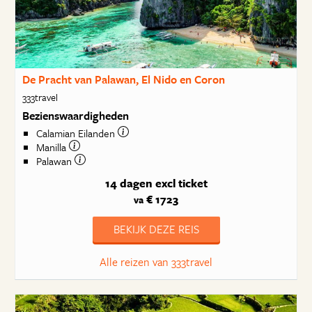
De Pracht van Palawan, El Nido en Coron
333travel
Bezienswaardigheden
Calamian Eilanden
Manilla
Palawan
14 dagen
excl ticket
€ 1723
va
BEKIJK DEZE REIS
Alle reizen van 333travel