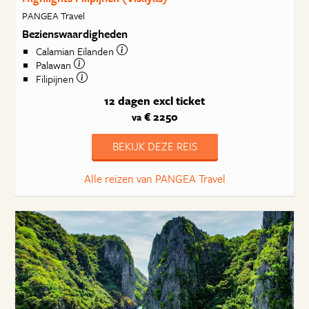
PANGEA Travel
Bezienswaardigheden
Calamian Eilanden
Palawan
Filipijnen
12 dagen
excl ticket
€ 2250
va
BEKIJK DEZE REIS
Alle reizen van PANGEA Travel