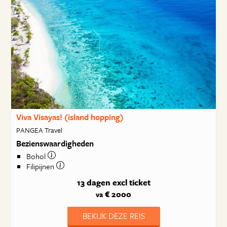
Viva Visayas! (island hopping)
PANGEA Travel
Bezienswaardigheden
Bohol
Filipijnen
13 dagen
excl ticket
€ 2000
va
BEKIJK DEZE REIS