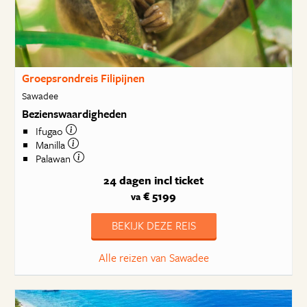
Groepsrondreis Filipijnen
Sawadee
Bezienswaardigheden
Ifugao
Manilla
Palawan
24 dagen
incl ticket
€ 5199
va
BEKIJK DEZE REIS
Alle reizen van Sawadee