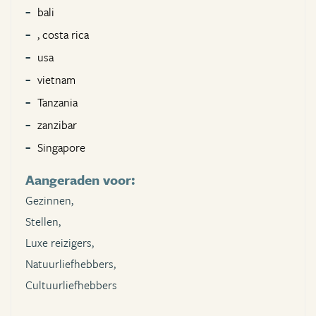
bali
, costa rica
usa
vietnam
Tanzania
zanzibar
Singapore
Aangeraden voor:
Gezinnen,
Stellen,
Luxe reizigers,
Natuurliefhebbers,
Cultuurliefhebbers