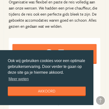
Organisatie was flexibel en paste de reis volledig aan
aan onze wensen. We hadden een prive chauffeur, die
tijdens de reis ook een perfecte gids bleek te zijn. De
geboekte accomodaties waren goed en schoon. Alles
gezien en gedaan wat we wilden.
9,5
Ook wij gebruiken cookies voor een optimale
gebruikerservaring. Door verder te gaan op
deze site ga je hiermee akkoord.
10
9
Meer weten
Algemene ervaring
Boekingsproces
10
9
AKKOORD
Reisleiding
Accommodatie(s)
10
9
Vervoer
Prijs-kwaliteit