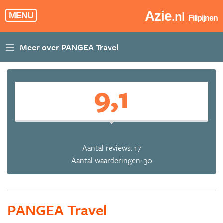
Azie
.nl
MENU
Filipijnen
9,1
Aantal reviews: 17
Aantal waarderingen: 30
PANGEA Travel