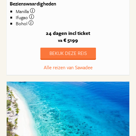
Bezienswaardigheden
Manilla
Ifugao
Bohol
24 dagen
incl ticket
€ 5199
va
BEKIJK DEZE REIS
Alle reizen van Sawadee