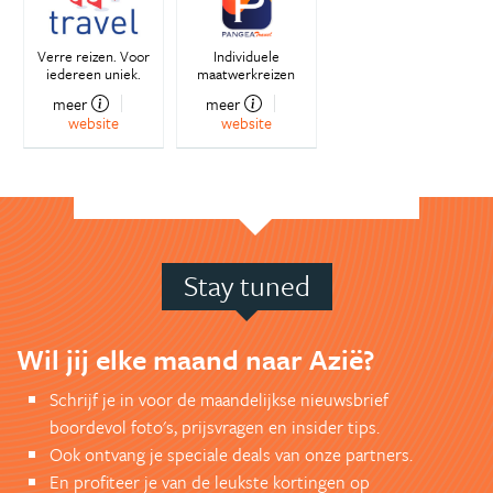
Verre reizen. Voor
Individuele
iedereen uniek.
maatwerkreizen
meer
meer
website
website
Stay tuned
Wil jij elke maand naar Azië?
Schrijf je in voor de maandelijkse nieuwsbrief
boordevol foto's, prijsvragen en insider tips.
Ook ontvang je speciale deals van onze partners.
En profiteer je van de leukste kortingen op