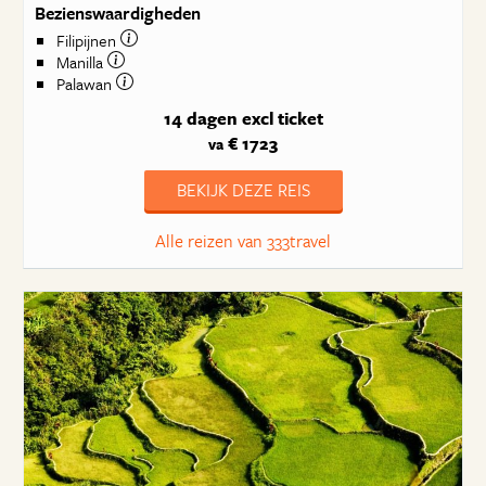
Bezienswaardigheden
Filipijnen
Manilla
Palawan
14 dagen
excl ticket
€ 1723
va
BEKIJK DEZE REIS
Alle reizen van 333travel