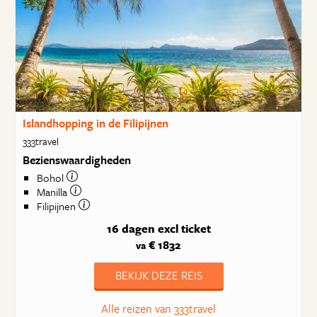
Islandhopping in de Filipijnen
333travel
Bezienswaardigheden
Bohol
Manilla
Filipijnen
16 dagen
excl ticket
€ 1832
va
BEKIJK DEZE REIS
Alle reizen van 333travel