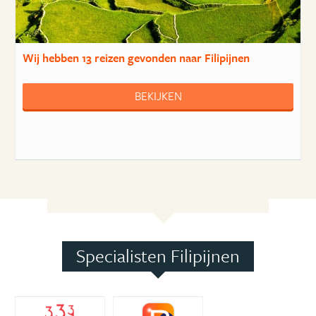
Wij hebben
13 reizen
gevonden naar Filipijnen
BEKIJKEN
Specialisten Filipijnen