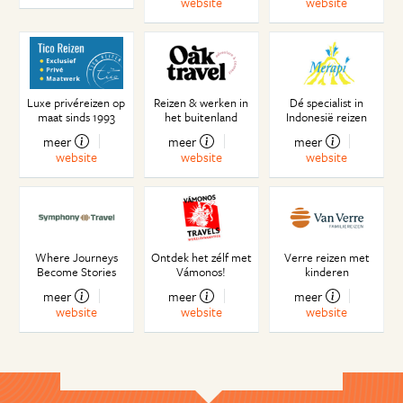
website
website
Luxe privéreizen op
Reizen & werken in
Dé specialist in
maat sinds 1993
het buitenland
Indonesië reizen
meer
meer
meer
website
website
website
Where Journeys
Ontdek het zélf met
Verre reizen met
Become Stories
Vámonos!
kinderen
meer
meer
meer
website
website
website