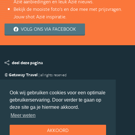
Azië aanbiedingen en leuk Azië nieuws.
Bekijk de mooiste foto's en doe mee met prijsvragen.
Jouw shot Azië inspiratie.
VOLG ONS VIA FACEBOOK
deel deze pagina
© Getaway Travel
| all rights reserved
Adverteren
Handige Links
Algemene Voorwaarden
Copyright
Privacy statement
Disclaimer
Cookies
Ook wij gebruiken cookies voor een optimale
gebruikerservaring. Door verder te gaan op
Volg Azie.nl
deze site ga je hiermee akkoord.
Nieuwsbrief
Facebook
Meer weten
AKKOORD