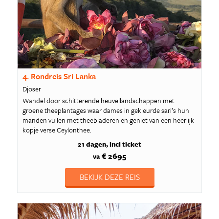
4. Rondreis Sri Lanka
Djoser
Wandel door schitterende heuvellandschappen met
groene theeplantages waar dames in gekleurde sari’s hun
manden vullen met theebladeren en geniet van een heerlijk
kopje verse Ceylonthee.
21 dagen
incl ticket
€ 2695
va
BEKIJK DEZE REIS