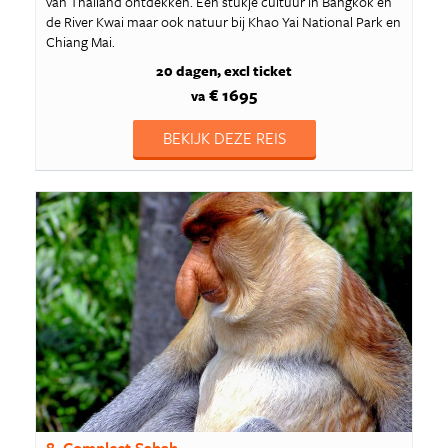
van Thailand ontdekken. Een stukje cultuur in Bangkok en
de River Kwai maar ook natuur bij Khao Yai National Park en
Chiang Mai.
20 dagen
excl ticket
€ 1695
va
BEKIJK DEZE REIS