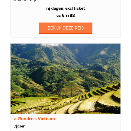
14 dagen
excl ticket
€ 1188
va
BEKIJK DEZE REIS
2. Rondreis Vietnam
Djoser