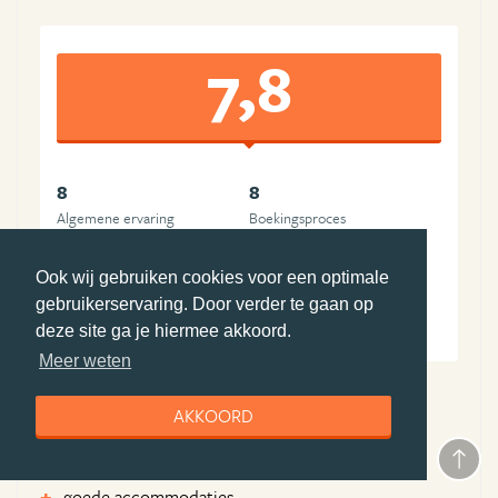
7,8
8
8
Algemene ervaring
Boekingsproces
9
8
Reisleiding
Accommodatie(s)
Ook wij gebruiken cookies voor een optimale
7
7
gebruikerservaring. Door verder te gaan op
Vervoer
Prijs-kwaliteit
deze site ga je hiermee akkoord.
Meer weten
AKKOORD
Pluspunten ANWB Vakantie
Leuke verassingen
goede accommodaties