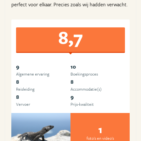
perfect voor elkaar. Precies zoals wij hadden verwacht.
8,7
9
10
Algemene ervaring
Boekingsproces
8
8
Reisleiding
Accommodatie(s)
8
9
Vervoer
Prijs-kwaliteit
1
foto's en video's