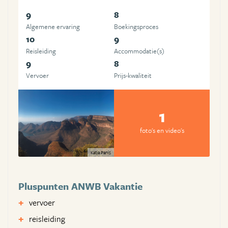
9
8
Algemene ervaring
Boekingsproces
10
9
Reisleiding
Accommodatie(s)
9
8
Vervoer
Prijs-kwaliteit
1
foto's en video's
Katja Panis
Pluspunten ANWB Vakantie
vervoer
reisleiding