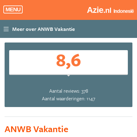
Azie
.nl
MENU
Indonesië
8,6
Aantal reviews: 378
Aantal waarderingen: 1147
ANWB Vakantie