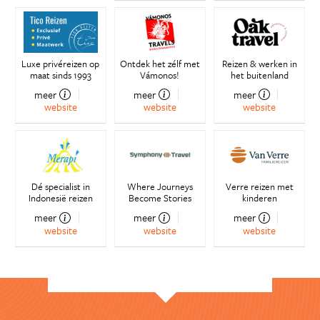
Luxe privéreizen op
Ontdek het zélf met
Reizen & werken in
maat sinds 1993
Vámonos!
het buitenland
meer
meer
meer
website
website
website
Dé specialist in
Where Journeys
Verre reizen met
Indonesië reizen
Become Stories
kinderen
meer
meer
meer
website
website
website