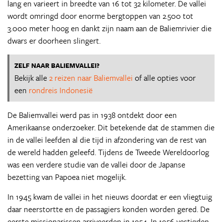
lang en varieert in breedte van 16 tot 32 kilometer. De vallei
wordt omringd door enorme bergtoppen van 2.500 tot
3.000 meter hoog en dankt zijn naam aan de Baliemrivier die
dwars er doorheen slingert.
ZELF NAAR BALIEMVALLEI?
Bekijk alle
2 reizen naar Baliemvallei
of alle opties voor
een
rondreis Indonesië
De Baliemvallei werd pas in 1938 ontdekt door een
Amerikaanse onderzoeker. Dit betekende dat de stammen die
in de vallei leefden al die tijd in afzondering van de rest van
de wereld hadden geleefd. Tijdens de Tweede Wereldoorlog
was een verdere studie van de vallei door de Japanse
bezetting van Papoea niet mogelijk.
In 1945 kwam de vallei in het nieuws doordat er een vliegtuig
daar neerstortte en de passagiers konden worden gered. De
eerste missionarissen arriveerden in 1954. In 1956 vestigden