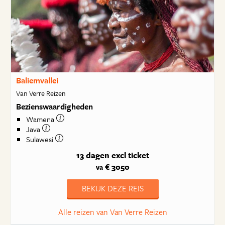
Baliemvallei
Van Verre Reizen
Bezienswaardigheden
Wamena
Java
Sulawesi
13 dagen
excl ticket
€ 3050
va
BEKIJK DEZE REIS
Alle reizen van Van Verre Reizen