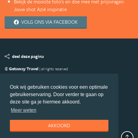
Bekijk de mooiste foto's en doe mee met prijsvragen.
Jouw shot Azië inspiratie.
VOLG ONS VIA FACEBOOK
deel deze pagina
© Getaway Travel
| all rights reserved
Adverteren
Handige Links
Algemene Voorwaarden
Copyright
Privacy statement
Disclaimer
Cookies
Ook wij gebruiken cookies voor een optimale
gebruikerservaring. Door verder te gaan op
Volg Azie.nl
deze site ga je hiermee akkoord.
Nieuwsbrief
Facebook
Meer weten
AKKOORD