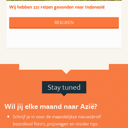
Wij hebben
221 reizen
gevonden naar Indonesië
BEKIJKEN
Stay tuned
Wil jij elke maand naar Azië?
Schrijf je in voor de maandelijkse nieuwsbrief
boordevol foto's, prijsvragen en insider tips.