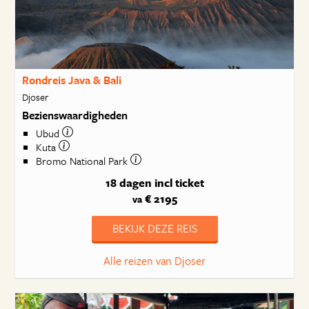
Rondreis Java & Bali
Djoser
Bezienswaardigheden
Ubud
Kuta
Bromo National Park
18 dagen
incl ticket
€ 2195
va
BEKIJK DEZE REIS
Alle reizen van Djoser