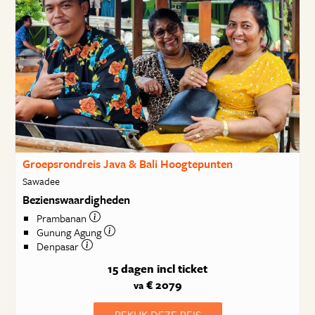
Groepsrondreis Java & Bali Hoogtepunten
Sawadee
Bezienswaardigheden
Prambanan
Gunung Agung
Denpasar
15 dagen
incl ticket
€ 2079
va
BEKIJK DEZE REIS