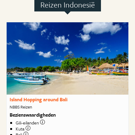
Reizen Indonesië
Island Hopping around Bali
NBBS Reizen
Bezienswaardigheden
Gili-eilanden
Kuta
Bali