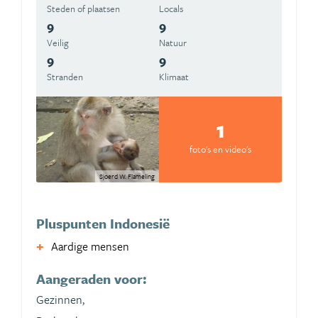
Steden of plaatsen
Locals
9
9
Veilig
Natuur
9
9
Stranden
Klimaat
1
foto's en video's
Sjoerd W. Flameling
Pluspunten Indonesië
Aardige mensen
Aangeraden voor:
Gezinnen,