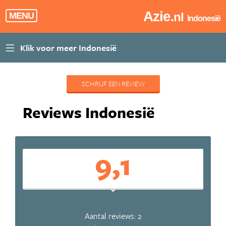
Azie
.nl
MENU
Indonesië
SCHRIJF EEN REVIEW
Reviews Indonesië
9,1
Aantal reviews: 2