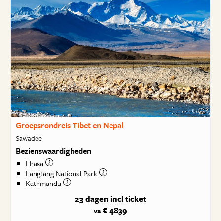
Groepsrondreis Tibet en Nepal
Sawadee
Bezienswaardigheden
Lhasa
Langtang National Park
Kathmandu
23 dagen
incl ticket
€ 4839
va