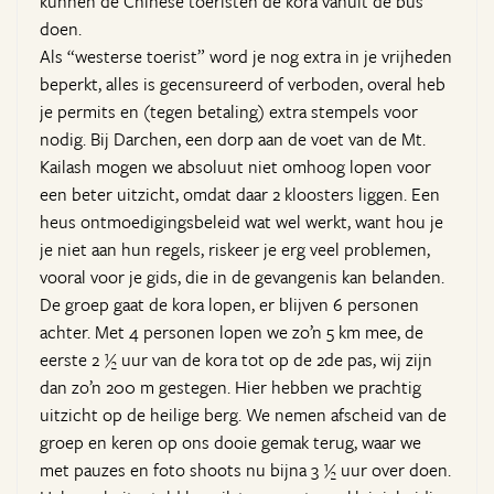
kunnen de Chinese toeristen de kora vanuit de bus
doen.
Als “westerse toerist” word je nog extra in je vrijheden
beperkt, alles is gecensureerd of verboden, overal heb
je permits en (tegen betaling) extra stempels voor
nodig. Bij Darchen, een dorp aan de voet van de Mt.
Kailash mogen we absoluut niet omhoog lopen voor
een beter uitzicht, omdat daar 2 kloosters liggen. Een
heus ontmoedigingsbeleid wat wel werkt, want hou je
je niet aan hun regels, riskeer je erg veel problemen,
vooral voor je gids, die in de gevangenis kan belanden.
De groep gaat de kora lopen, er blijven 6 personen
achter. Met 4 personen lopen we zo’n 5 km mee, de
eerste 2 ½ uur van de kora tot op de 2de pas, wij zijn
dan zo’n 200 m gestegen. Hier hebben we prachtig
uitzicht op de heilige berg. We nemen afscheid van de
groep en keren op ons dooie gemak terug, waar we
met pauzes en foto shoots nu bijna 3 ½ uur over doen.