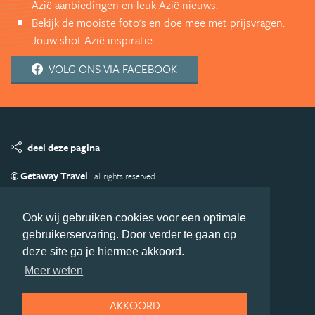
Azië aanbiedingen en leuk Azië nieuws.
Bekijk de mooiste foto's en doe mee met prijsvragen.
Jouw shot Azië inspiratie.
VOLG ONS VIA FACEBOOK
deel deze pagina
© Getaway Travel
| all rights reserved
Adverteren
Handige Links
Algemene Voorwaarden
Copyright
Privacy statement
Disclaimer
Cookies
Ook wij gebruiken cookies voor een optimale
gebruikerservaring. Door verder te gaan op
Volg Azie.nl
deze site ga je hiermee akkoord.
Nieuwsbrief
Facebook
Meer weten
AKKOORD