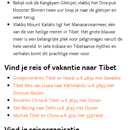
Bekijk ook de Kangkyam Gletsjer, vlakbij het Dira-puk
klooster. Binnen twee uur loop je naar de gletsjer en
weer terug.
Vlakbij Mount Kailahs ligt het Manasarovarmeer, één
van de vier heilige meren in Tibet. Het grote blauwe
meer is een belangrijke plek voor pelgrimages vanuit de
hele wereld. In vele Indiase en Tibetaanse mythes en
verhalen komt dit prachtige meer voor.
Vind je reis of vakantie naar Tibet
Groepsrondreis Tibet en Nepal
€ 4839 met Sawadee
va
Tibet Reis van Lhasa naar Kathmandu
€ 4895 met
va
Dimsum Reizen
Rondreis China & Tibet
€ 3695 met Djoser
va
Van Beijing naar Delhi
€ 3695 met Djoser
va
Mystiek Tibet en China
€ 3525 met 333travel
va
Vind je reisorganisatie