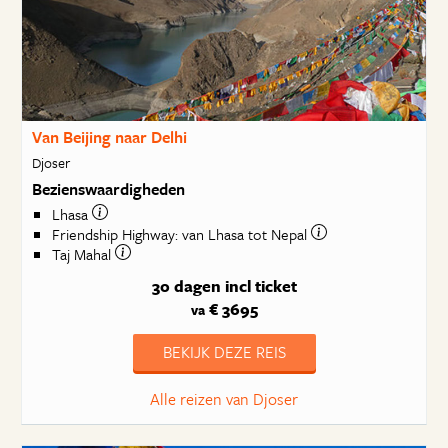
Van Beijing naar Delhi
Djoser
Bezienswaardigheden
Lhasa
Friendship Highway: van Lhasa tot Nepal
Taj Mahal
30 dagen
incl ticket
€ 3695
va
BEKIJK DEZE REIS
Alle reizen van Djoser