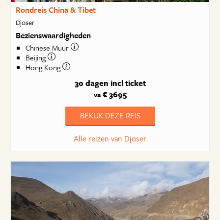
Rondreis China & Tibet
Djoser
Bezienswaardigheden
Chinese Muur
Beijing
Hong Kong
30 dagen
incl ticket
€ 3695
va
BEKIJK DEZE REIS
Alle reizen van Djoser