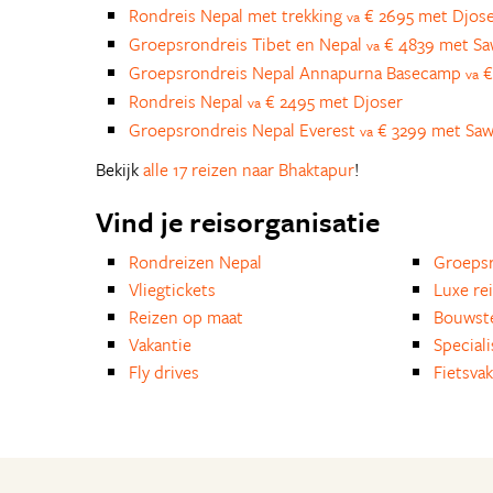
Rondreis Nepal met trekking
€ 2695 met Djos
va
Groepsrondreis Tibet en Nepal
€ 4839 met S
va
Groepsrondreis Nepal Annapurna Basecamp
€
va
Rondreis Nepal
€ 2495 met Djoser
va
Groepsrondreis Nepal Everest
€ 3299 met Sa
va
Bekijk
alle 17 reizen naar Bhaktapur
!
Vind je reisorganisatie
Rondreizen Nepal
Groepsr
Vliegtickets
Luxe re
Reizen op maat
Bouwst
Vakantie
Special
Fly drives
Fietsvak