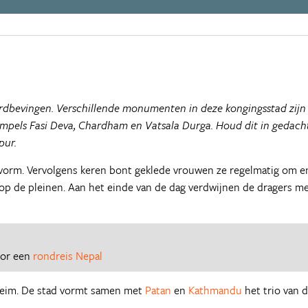
aardbevingen. Verschillende monumenten in deze kongingsstad zijn
empels Fasi Deva, Chardham en Vatsala Durga. Houd dit in gedach
pur.
vorm. Vervolgens keren bont geklede vrouwen ze regelmatig om e
n op de pleinen. Aan het einde van de dag verdwijnen de dragers m
oor een
rondreis Nepal
heim. De stad vormt samen met
Patan
en
Kathmandu
het trio van 