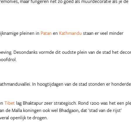
emonies, maar fungeren net zo goed als muurdecoratie als je de
ijknamige pleinen in
Patan
en
Kathmandu
staan er veel minder
dbeving. Desondanks vormde dit oudste plein van de stad het deco
hoofdrol.
 Kathmanduvallei. In hoogtijdagen van de stad stonden er honderd
en
Tibet
lag Bhaktapur zeer strategisch. Rond 1200 was het een pl
an de Malla koningen ook wel Bhadgaon, dat 'stad van de rijst'
veral openlijk te drogen.