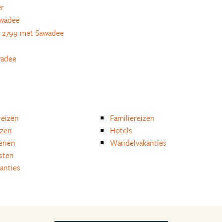
er
awadee
 2799 met Sawadee
wadee
eizen
Familiereizen
izen
Hotels
enen
Wandelvakanties
isten
anties