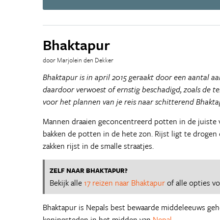
Bhaktapur
door Marjolein den Dekker
Bhaktapur is in april 2015 geraakt door een aantal 
daardoor verwoest of ernstig beschadigd, zoals de t
voor het plannen van je reis naar schitterend Bhakta
Mannen draaien geconcentreerd potten in de juiste 
bakken de potten in de hete zon. Rijst ligt te droge
zakken rijst in de smalle straatjes.
ZELF NAAR BHAKTAPUR?
Bekijk alle
17 reizen naar Bhaktapur
of alle opties v
Bhaktapur is Nepals best bewaarde middeleeuws ge
koningsteden in het midden van
Nepal
.