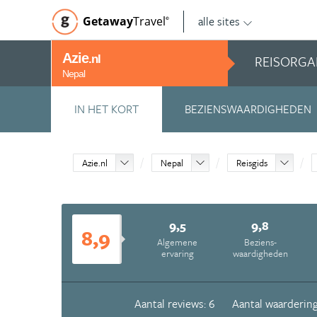
alle sites
Getaway
Travel
©
Azie
REISORGA
.nl
Nepal
IN HET KORT
BEZIENSWAARDIGHEDEN
Azie.nl
Nepal
Reisgids
9,5
9,8
8,9
Algemene
Beziens­
ervaring
waardigheden
Aantal reviews: 6
Aantal waardering