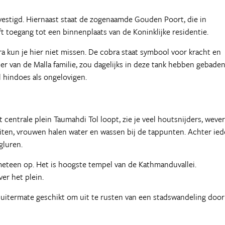
evestigd. Hiernaast staat de zogenaamde Gouden Poort, die in
t toegang tot een binnenplaats van de Koninklijke residentie.
a kun je hier niet missen. De cobra staat symbool voor kracht en
r van de Malla familie, zou dagelijks in deze tank hebben gebaden
l hindoes als ongelovigen.
centrale plein Taumahdi Tol loopt, zie je veel houtsnijders, weve
iten, vrouwen halen water en wassen bij de tappunten. Achter ied
gluren.
meteen op. Het is hoogste tempel van de Kathmanduvallei.
er het plein.
s uitermate geschikt om uit te rusten van een stadswandeling door