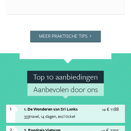
MEER PRAKTISCHE TIPS
Top 10 aanbiedingen
Aanbevolen door ons
1
€ 1188
1. De Wonderen van Sri Lanka
va
333travel
14 dagen
excl ticket
2
€ 2395
2. Rondreis Vietnam
va