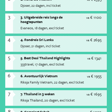
Djoser
22 dagen
incl ticket
3
€ 1100
3. Uitgebreide reis langs de
va
hoogtepunten
Evaneos
18 dagen
excl ticket
4
€ 2695
4. Rondreis Sri Lanka
va
Djoser
21 dagen
incl ticket
5
€ 1341
5. Best Deal Thailand Highlights
va
333travel
17 dagen
excl ticket
6
€ 1955
6. Avontuurlijk Vietnam
va
Riksja Family Vietnam
22 dagen
excl ticket
7
€ 1695
7. Thailand in 3 weken
va
Riksja Thailand
20 dagen
excl ticket
8
8. Compleet Sabah