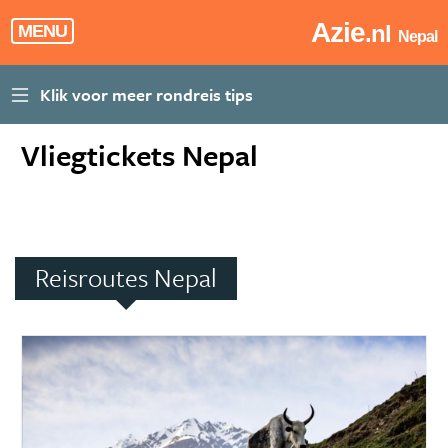
Azie
.nl
MENU
Nepal
Vliegtickets Nepal
Reisroutes Nepal