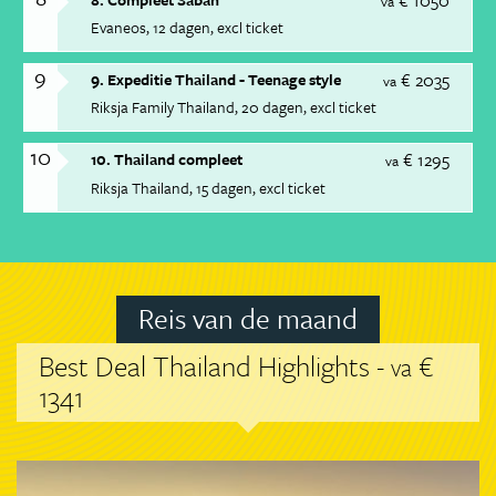
€ 1050
va
Evaneos
12 dagen
excl ticket
9
€ 2035
9. Expeditie Thailand - Teenage style
va
Riksja Family Thailand
20 dagen
excl ticket
10
€ 1295
10. Thailand compleet
va
Riksja Thailand
15 dagen
excl ticket
Reis van de maand
Best Deal Thailand Highlights -
€
va
1341