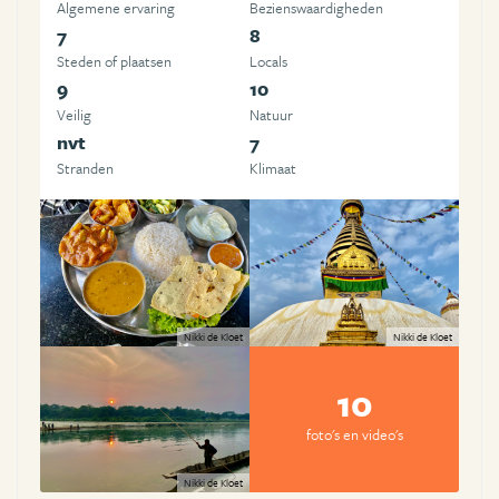
Algemene ervaring
Beziens­waardigheden
7
8
Steden of plaatsen
Locals
9
10
Veilig
Natuur
nvt
7
Stranden
Klimaat
Nikki de Kloet
Nikki de Kloet
10
foto's en video's
Nikki de Kloet