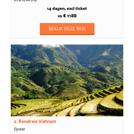
14 dagen
excl ticket
€ 1188
va
BEKIJK DEZE REIS
2. Rondreis Vietnam
Djoser