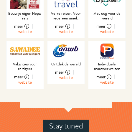
Bouw je eigen Nepal
Verre reizen. Voor
Met oog voor de
reis
iedereen uniek.
wereld
meer
meer
meer
website
website
website
Vakanties voor
Ontdek de wereld
Individuele
reizigers
maatwerkreizen
meer
meer
meer
website
website
website
Stay tuned