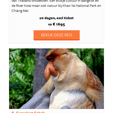
van Thailand ontdekken. Een stukje cultuur in Bangkok en
de River Kwai maar ook natuur bij Khao Yai National Park en
Chiang Mai.
20 dagen
excl ticket
€ 1695
va
BEKIJK DEZE REIS