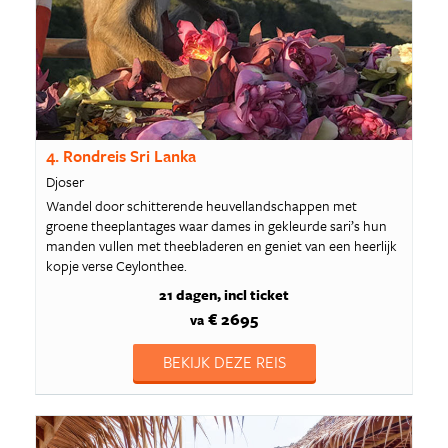
4. Rondreis Sri Lanka
Djoser
Wandel door schitterende heuvellandschappen met
groene theeplantages waar dames in gekleurde sari’s hun
manden vullen met theebladeren en geniet van een heerlijk
kopje verse Ceylonthee.
21 dagen
incl ticket
€ 2695
va
BEKIJK DEZE REIS