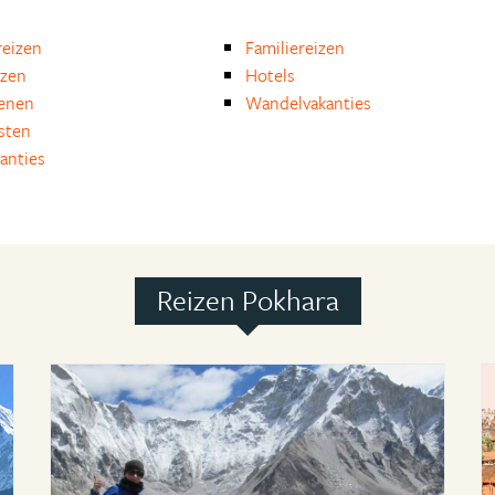
eizen
Familiereizen
izen
Hotels
enen
Wandelvakanties
isten
anties
Reizen Pokhara