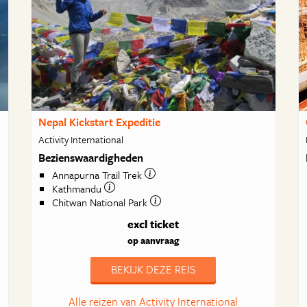
Nepal Kickstart Expeditie
Activity International
Bezienswaardigheden
Annapurna Trail Trek
Kathmandu
Chitwan National Park
excl ticket
op aanvraag
BEKIJK DEZE REIS
Alle reizen van Activity International