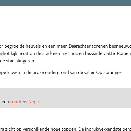
oor begroeide heuvels en een meer. Daarachter torenen besneeuw
ngkot kijk je uit op de stad: een met huizen bezaaide vlakte. Bomen
 de stad slingeren.
 diepe kloven in de broze ondergrond van de vallei. Op sommige
or een
rondreis Nepal
a zicht op verschillende hoge toppen. De indrukwekkendste berg