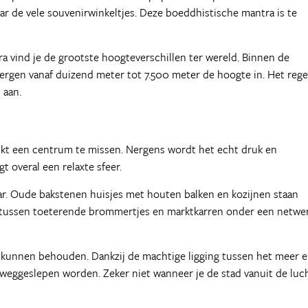
ar de vele souvenirwinkeltjes. Deze boeddhistische mantra is te
a vind je de grootste hoogteverschillen ter wereld. Binnen de
ergen vanaf duizend meter tot 7.500 meter de hoogte in. Het reg
 aan.
lijkt een centrum te missen. Nergens wordt het echt druk en
t overal een relaxte sfeer.
aar. Oude bakstenen huisjes met houten balken en kozijnen staan
 er tussen toeterende brommertjes en marktkarren onder een netwe
r kunnen behouden. Dankzij de machtige ligging tussen het meer 
 weggeslepen worden. Zeker niet wanneer je de stad vanuit de luc