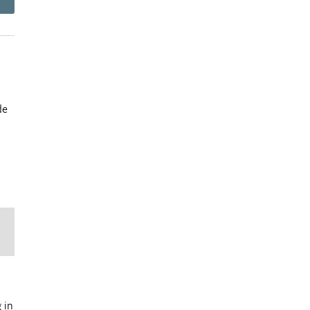
de
 in