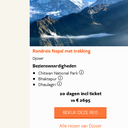
Rondreis Nepal met trekking
Djoser
Bezienswaardigheden
Chitwan National Park
Bhaktapur
Dhaulagiri
20 dagen
incl ticket
€ 2695
va
BEKIJK DEZE REIS
Alle reizen van Djoser