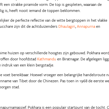
t een strakke piramide vorm. De top is gespleten, waaraan de
ilig is, heeft nooit iemand de toppen beklommen.
delijker de perfecte reflectie van de witte bergtoppen in het vlakke
ucchare zijn dit de achtduizenders
Dhaulagiri
,
Annapurna
en
 ruime huizen op verschillende hoogtes zijn gebouwd. Pokhara wor
troffen door hoofdstad
Kathmandu
en Biratnagar. De afgelegen ligg
indruk van een klein bergstadje.
 te voet bereikbaar. Hoewel vroeger een belangrijke handelsroute n
e inname van Tibet door de Chinezen. Pas toen in 1968 de eerste w
borgen stad.
napurnamassief. Pokhara is een populair startpunt van de tocht.