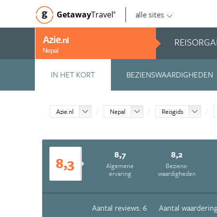
alle sites
Getaway
Travel
©
Azie
REISORGA
.nl
Nepal
IN HET KORT
BEZIENSWAARDIGHEDEN
Azie.nl
Nepal
Reisgids
8,7
8,2
8,3
Algemene
Beziens­
ervaring
waardigheden
Aantal reviews: 6
Aantal waardering