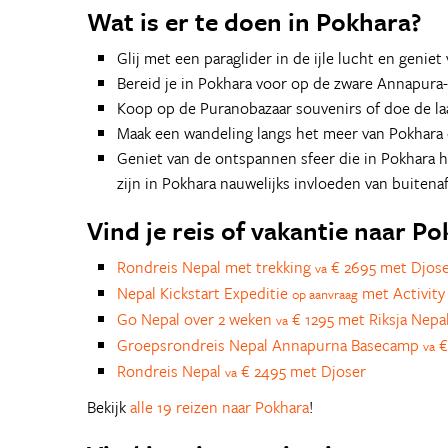
Wat is er te doen in Pokhara?
Glij met een paraglider in de ijle lucht en genie
Bereid je in Pokhara voor op de zware Annapura
Koop op de Puranobazaar souvenirs of doe de la
Maak een wandeling langs het meer van Pokhara 
Geniet van de ontspannen sfeer die in Pokhara ha
zijn in Pokhara nauwelijks invloeden van buitena
Vind je reis of vakantie naar P
Rondreis Nepal met trekking
€ 2695 met Djos
va
Nepal Kickstart Expeditie
met Activity 
op aanvraag
Go Nepal over 2 weken
€ 1295 met Riksja Nepa
va
Groepsrondreis Nepal Annapurna Basecamp
€
va
Rondreis Nepal
€ 2495 met Djoser
va
Bekijk
alle 19 reizen naar Pokhara
!