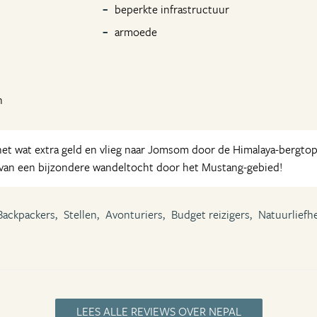
beperkte infrastructuur
armoede
n
et wat extra geld en vlieg naar Jomsom door de Himalaya-bergt
van een bijzondere wandeltocht door het Mustang-gebied!
Backpackers,
Stellen,
Avonturiers,
Budget reizigers,
Natuurliefh
LEES ALLE REVIEWS OVER NEPAL