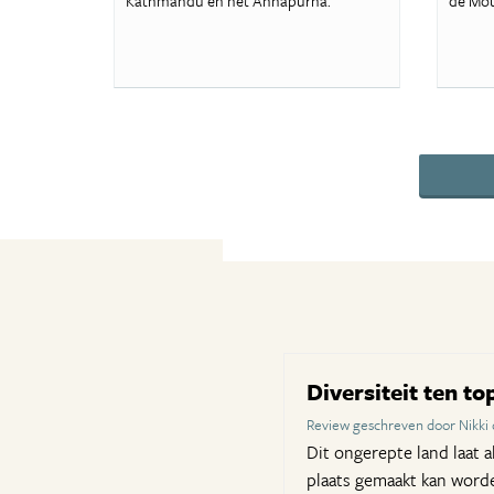
Kathmandu en het Annapurna.
de Mou
Diversiteit ten to
Review geschreven door Nikki
Dit ongerepte land laat 
plaats gemaakt kan worde