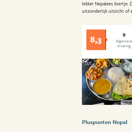
lekker Nepalees biertje
uitzonderlijk uitzicht of
9
8,3
Algemen
ervaring
Nikki de
Pluspunten Nepal