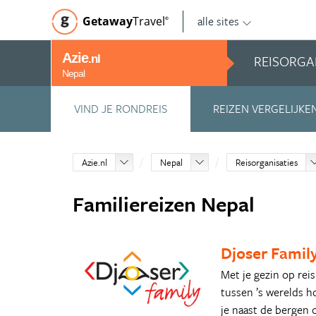
alle sites
Getaway
Travel
©
Azie
REISORGA
.nl
Nepal
VIND JE RONDREIS
REIZEN VERGELIJKE
Azie.nl
Nepal
Reisorganisaties
Familiereizen Nepal
Djoser Famil
Met je gezin op reis
tussen ’s werelds h
je naast de bergen 