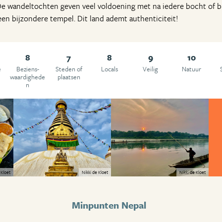
. De wandeltochten geven veel voldoening met na iedere bocht of
 een bijzondere tempel. Dit land ademt authenticiteit!
8
7
8
9
10
e
Beziens­
Steden of
Locals
Veilig
Natuur
waardighede
plaatsen
n
 Kloet
Nikki de Kloet
Nikki de Kloet
Minpunten Nepal