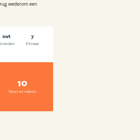
 brug wederom een
nvt
7
Stranden
Klimaat
10
foto's en video's