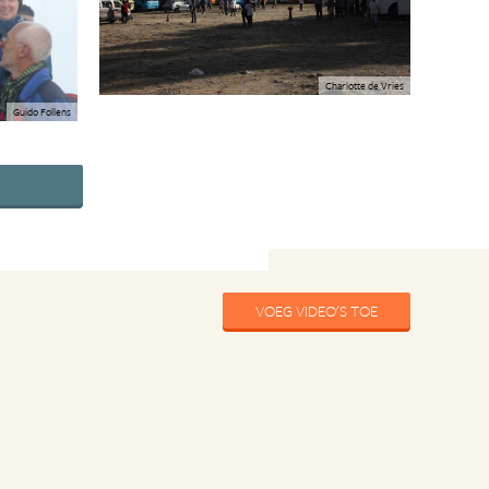
Charlotte de Vries
Guido Follens
VOEG VIDEO'S TOE