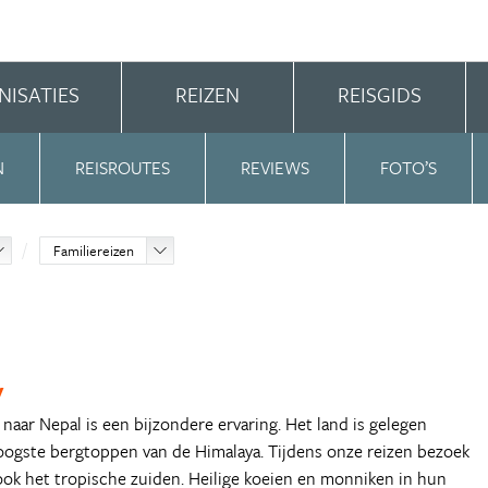
NISATIES
REIZEN
REISGIDS
N
REISROUTES
REVIEWS
FOTO’S
Familiereizen
y
 naar Nepal is een bijzondere ervaring. Het land is gelegen
oogste bergtoppen van de Himalaya. Tijdens onze reizen bezoek
ook het tropische zuiden. Heilige koeien en monniken in hun