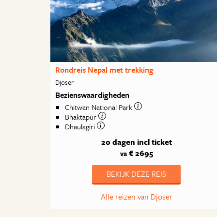
Rondreis Nepal met trekking
Djoser
Bezienswaardigheden
Chitwan National Park
Bhaktapur
Dhaulagiri
20 dagen
incl ticket
€ 2695
va
BEKIJK DEZE REIS
Alle reizen van Djoser