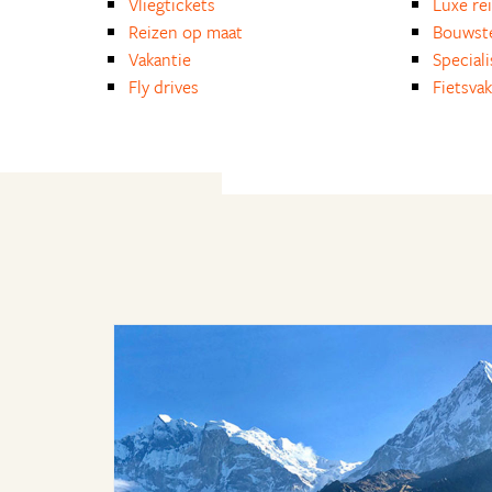
Vliegtickets
Luxe re
Reizen op maat
Bouwst
Vakantie
Special
Fly drives
Fietsvak