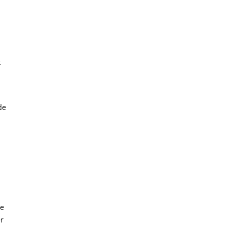
t
de
je
er