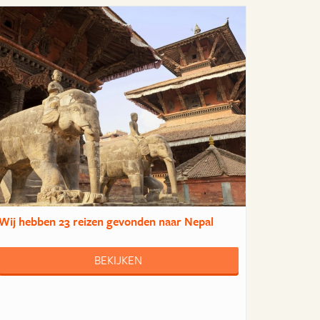
Wij hebben
23 reizen
gevonden naar Nepal
BEKIJKEN