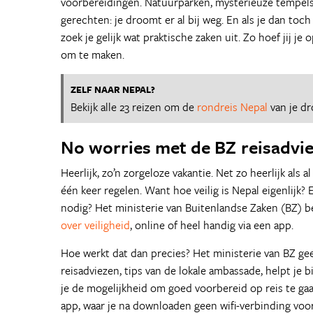
voorbereidingen. Natuurparken, mysterieuze tempels, 
gerechten: je droomt er al bij weg. En als je dan toc
zoek je gelijk wat praktische zaken uit. Zo hoef jij je
om te maken.
ZELF NAAR NEPAL?
Bekijk alle 23 reizen om de
rondreis Nepal
van je d
No worries met de BZ reisadvi
Heerlijk, zo’n zorgeloze vakantie. Net zo heerlijk als a
één keer regelen. Want hoe veilig is Nepal eigenlijk?
nodig? Het ministerie van Buitenlandse Zaken (BZ) b
over veiligheid
, online of heel handig via een app.
Hoe werkt dat dan precies? Het ministerie van BZ gee
reisadviezen, tips van de lokale ambassade, helpt je 
je de mogelijkheid om goed voorbereid op reis te gaan
app, waar je na downloaden geen wifi-verbinding voor