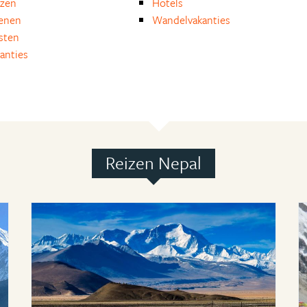
izen
Hotels
enen
Wandelvakanties
isten
anties
Reizen Nepal