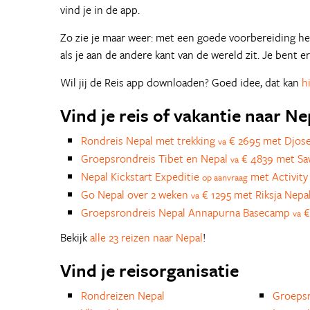
vind je in de app.
Zo zie je maar weer: met een goede voorbereiding heb
als je aan de andere kant van de wereld zit. Je bent 
Wil jij de Reis app downloaden? Goed idee, dat kan
h
Vind je reis of vakantie naar Ne
Rondreis Nepal met trekking
€ 2695 met Djos
va
Groepsrondreis Tibet en Nepal
€ 4839 met S
va
Nepal Kickstart Expeditie
met Activity 
op aanvraag
Go Nepal over 2 weken
€ 1295 met Riksja Nepa
va
Groepsrondreis Nepal Annapurna Basecamp
€
va
Bekijk
alle 23 reizen naar Nepal
!
Vind je reisorganisatie
Rondreizen Nepal
Groepsr