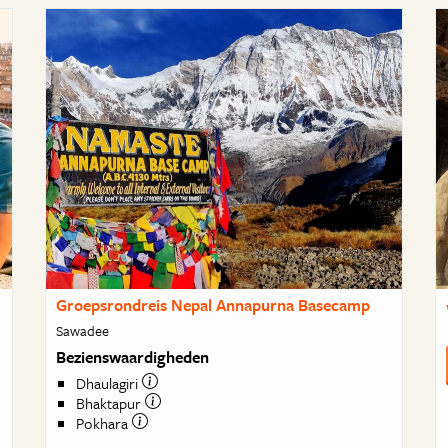
Groepsrondreis Nepal Annapurna Basecamp
Sawadee
Bezienswaardigheden
Dhaulagiri
Bhaktapur
Pokhara