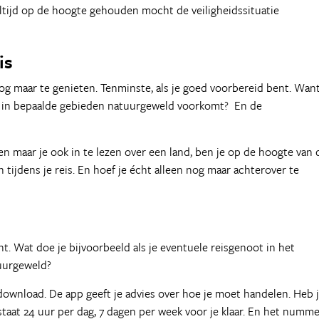
 altijd op de hoogte gehouden mocht de veiligheidssituatie
eis
nog maar te genieten. Tenminste, als je goed voorbereid bent. Wan
Er in bepaalde gebieden natuurgeweld voorkomt? En de
en maar je ook in te lezen over een land, ben je op de hoogte van 
n tijdens je reis. En hoef je écht alleen nog maar achterover te
bent. Wat doe je bijvoorbeeld als je eventuele reisgenoot in het
tuurgeweld?
edownload. De app geeft je advies over hoe je moet handelen. Heb 
taat 24 uur per dag, 7 dagen per week voor je klaar. En het numm