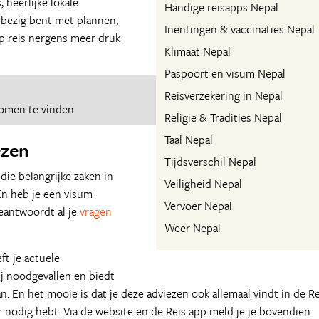
heerlijke lokale
Handige reisapps Nepal
h bezig bent met plannen,
Inentingen & vaccinaties Nepal
 op reis nergens meer druk
Klimaat Nepal
Paspoort en visum Nepal
Reisverzekering in Nepal
romen te vinden
Religie & Tradities Nepal
Taal Nepal
ezen
Tijdsverschil Nepal
l die belangrijke zaken in
Veiligheid Nepal
 En heb je een visum
Vervoer Nepal
eantwoordt al je
vragen
Weer Nepal
ft je actuele
bij noodgevallen en biedt
. En het mooie is dat je deze adviezen ook allemaal vindt in de Re
 nodig hebt. Via de website en de Reis app meld je je bovendien