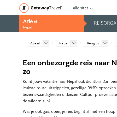
alle sites
Getaway
Travel
©
Azie
REISORGA
.nl
Nepal
Azie.nl
Nepal
Reisgids
Een onbezorgde reis naar N
zo
Komt jouw vakantie naar Nepal ook dichtbij? Dan ben 
leukste route uitstippelen, gezellige B&B’s opzoeken
bezienswaardigheden uitkiezen. Cultuur proeven, st
de wildernis in?
Wat je ook gaat doen, je reis begint al met een hoop 