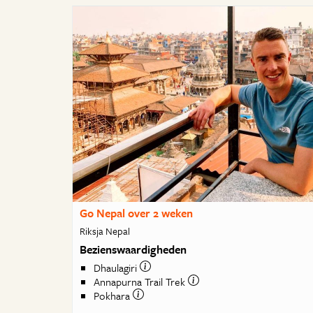
Go Nepal over 2 weken
Riksja Nepal
Bezienswaardigheden
Dhaulagiri
Annapurna Trail Trek
Pokhara