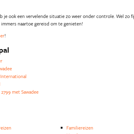
 je ook een vervelende situatie zo weer onder controle. Wel zo fi
er immers naartoe gereisd om te genieten!
ier
!
pal
er
awadee
International
l
 2799 met Sawadee
eizen
Familiereizen