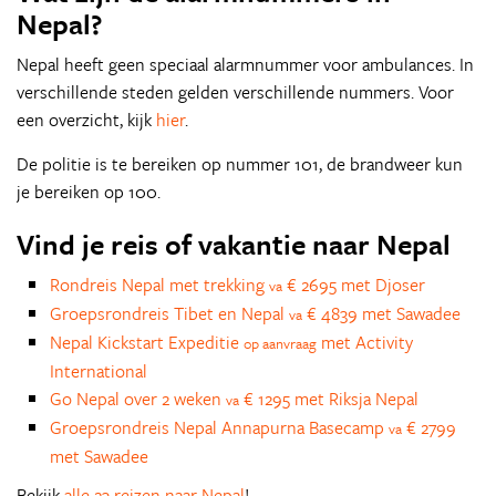
Nepal?
Nepal heeft geen speciaal alarmnummer voor ambulances. In
verschillende steden gelden verschillende nummers. Voor
een overzicht, kijk
hier
.
De politie is te bereiken op nummer 101, de brandweer kun
je bereiken op 100.
Vind je reis of vakantie naar Nepal
Rondreis Nepal met trekking
€ 2695 met Djoser
va
Groepsrondreis Tibet en Nepal
€ 4839 met Sawadee
va
Nepal Kickstart Expeditie
met Activity
op aanvraag
International
Go Nepal over 2 weken
€ 1295 met Riksja Nepal
va
Groepsrondreis Nepal Annapurna Basecamp
€ 2799
va
met Sawadee
Bekijk
alle 23 reizen naar Nepal
!