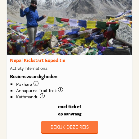
Nepal Kickstart Expeditie
Activity International
Bezienswaardigheden
Pokhara
Annapurna Trail Trek
Kathmandu
excl ticket
op aanvraag
BEKIJK DEZE REIS