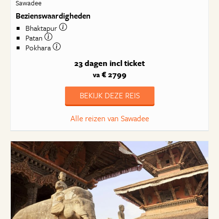
Sawadee
Bezienswaardigheden
Bhaktapur
Patan
Pokhara
23 dagen
incl ticket
€ 2799
va
BEKIJK DEZE REIS
Alle reizen van Sawadee