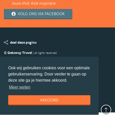
Jouw shot Azië inspiratie.
VOLG ONS VIA FACEBOOK
deel deze pagina
© Getaway Travel
| all rights reserved
Adverteren
Handige Links
Algemene Voorwaarden
Copyright
Privacy statement
Disclaimer
Cookies
Ook wij gebruiken cookies voor een optimale
gebruikerservaring. Door verder te gaan op
Volg Azie.nl
deze site ga je hiermee akkoord.
Nieuwsbrief
Facebook
Meer weten
AKKOORD