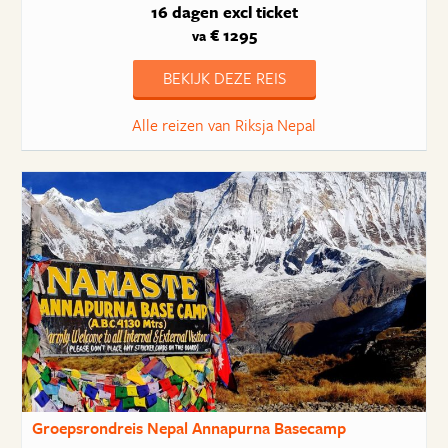
16 dagen
excl ticket
€ 1295
va
BEKIJK DEZE REIS
Alle reizen van Riksja Nepal
Groepsrondreis Nepal Annapurna Basecamp