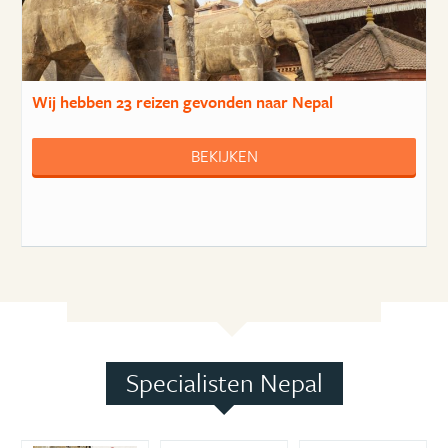
Wij hebben
23 reizen
gevonden naar Nepal
BEKIJKEN
Specialisten Nepal