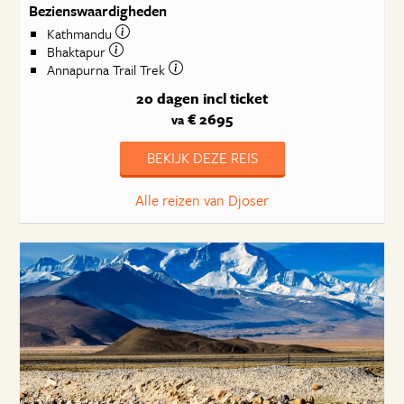
Bezienswaardigheden
Kathmandu
Bhaktapur
Annapurna Trail Trek
20 dagen
incl ticket
€ 2695
va
BEKIJK DEZE REIS
Alle reizen van Djoser